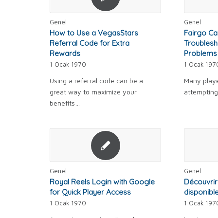
Genel
Genel
How to Use a VegasStars
Fairgo Ca
Referral Code for Extra
Troubles
Rewards
Problems
1 Ocak 1970
1 Ocak 197
Using a referral code can be a
Many playe
great way to maximize your
attempting
benefits…
Genel
Genel
Royal Reels Login with Google
Découvrir 
for Quick Player Access
disponibl
1 Ocak 1970
1 Ocak 197