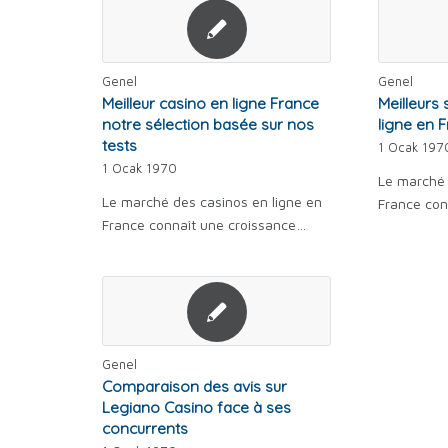
Genel
Genel
Meilleur casino en ligne France
Meilleurs 
notre sélection basée sur nos
ligne en F
tests
1 Ocak 197
1 Ocak 1970
Le marché 
Le marché des casinos en ligne en
France con
France connaît une croissance…
Genel
Comparaison des avis sur
Legiano Casino face à ses
concurrents