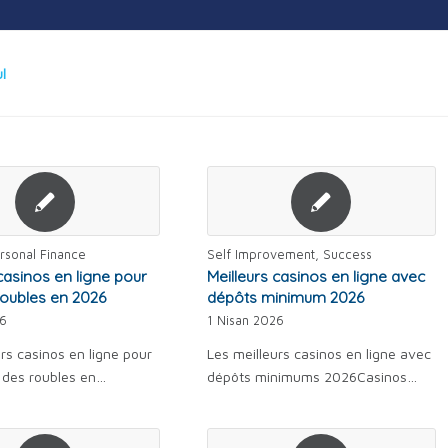
rsonal Finance
Self Improvement, Success
 casinos en ligne pour
Meilleurs casinos en ligne avec
roubles en 2026
dépôts minimum 2026
26
1 Nisan 2026
urs casinos en ligne pour
Les meilleurs casinos en ligne avec
 des roubles en…
dépôts minimums 2026Casinos…