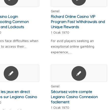
Genel
sino Login
Richard Online Casino VIP
hooting Common
Program Fast Withdrawals and
 and Lockouts
Unique Rewards
0
1 Ocak 1970
rs face difficulties when
For avid players seeking an
 to access their…
exceptional online gambling
experience,…
Genel
les jeux en direct
Sécurisez votre compte
es sur Legiano Casino
Legiano Casino Connexion
facilement
0
1 Ocak 1970