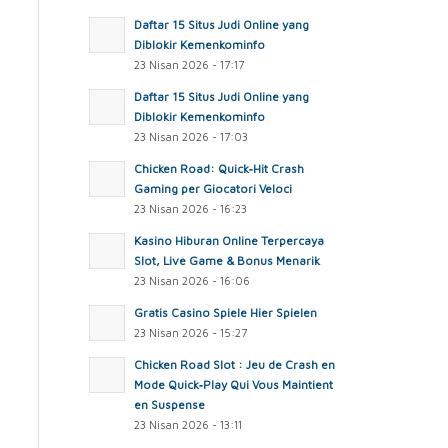
Daftar 15 Situs Judi Online yang
Diblokir Kemenkominfo
23 Nisan 2026 - 17:17
Daftar 15 Situs Judi Online yang
Diblokir Kemenkominfo
23 Nisan 2026 - 17:03
Chicken Road: Quick‑Hit Crash
Gaming per Giocatori Veloci
23 Nisan 2026 - 16:23
Kasino Hiburan Online Terpercaya
Slot, Live Game & Bonus Menarik
23 Nisan 2026 - 16:06
Gratis Casino Spiele Hier Spielen
23 Nisan 2026 - 15:27
Chicken Road Slot : Jeu de Crash en
Mode Quick‑Play Qui Vous Maintient
en Suspense
23 Nisan 2026 - 13:11