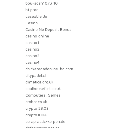
bou-sosh10.ru 10
bt prod
caseable.de
Casino
Casino No Deposit Bonus
casino online
casino1
casino2
casino3
casino4
chickenroadonline-bd.com
citypadel.cl
climatica.org.uk
coalhousefort.co.uk
Computers, Games
crobar.co.uk
crypto 23.03
crypto1004
curapractic-kerpen.de
dafabetasia.net c1