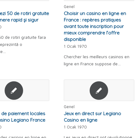
Genel
zi 50 de rotiri gratuite
Choisir un casino en ligne en
nere rapid și sigur
France : repères pratiques
avant toute inscription pour
0
mieux comprendre l’offre
0 de rotiri gratuite fara
disponible
eprezintă o
1 Ocak 1970
te…
Chercher les meilleurs casinos en
ligne en France suppose de…
Genel
 de paiement locales
Jeux en direct sur Legiano
asino Legiano France
Casino en ligne
0
1 Ocak 1970
des casinos en ligne en
Les jeux en direct ont révolutionné