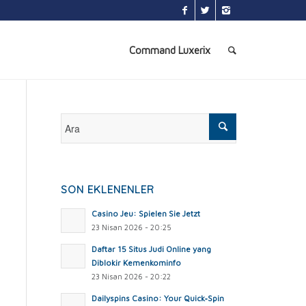
Command Luxerix
SON EKLENENLER
Casino Jeu: Spielen Sie Jetzt
23 Nisan 2026 - 20:25
Daftar 15 Situs Judi Online yang
Diblokir Kemenkominfo
23 Nisan 2026 - 20:22
Dailyspins Casino: Your Quick‑Spin