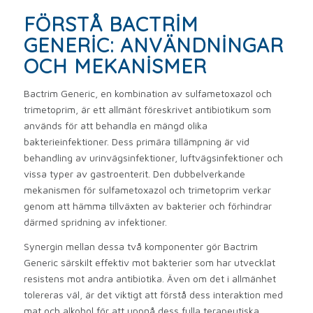
FÖRSTÅ BACTRIM
GENERIC: ANVÄNDNINGAR
OCH MEKANISMER
Bactrim Generic, en kombination av sulfametoxazol och
trimetoprim, är ett allmänt föreskrivet antibiotikum som
används för att behandla en mängd olika
bakterieinfektioner. Dess primära tillämpning är vid
behandling av urinvägsinfektioner, luftvägsinfektioner och
vissa typer av gastroenterit. Den dubbelverkande
mekanismen för sulfametoxazol och trimetoprim verkar
genom att hämma tillväxten av bakterier och förhindrar
därmed spridning av infektioner.
Synergin mellan dessa två komponenter gör Bactrim
Generic särskilt effektiv mot bakterier som har utvecklat
resistens mot andra antibiotika. Även om det i allmänhet
tolereras väl, är det viktigt att förstå dess interaktion med
mat och alkohol för att uppnå dess fulla terapeutiska