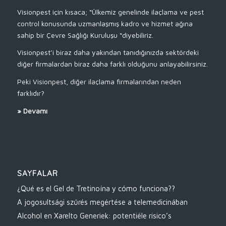
Visionpest için kısaca; “Ülkemiz genelinde ilaçlama ve pest
control konusunda uzmanlaşmış kadro ve hizmet ağına
sahip bir Çevre Sağlığı Kuruluşu “diyebiliriz.
Visionpest’i biraz daha yakından tanıdığınızda sektördeki
diğer firmalardan biraz daha farklı olduğunu anlayabilirsiniz.
Peki Visionpest, diğer ilaçlama firmalarından neden
farklıdır?
»
Devamı
SAYFALAR
¿Qué es el Gel de Tretinoína y cómo funciona??
A jogosultsági szűrés megértése a telemedicinában
Alcohol en Xarelto Generiek: potentiële risico’s