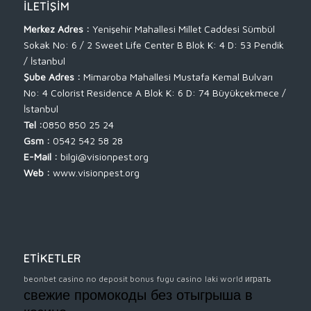
İLETIŞIM
Merkez Adres :
Yenişehir Mahallesi Millet Caddesi Sümbül
Sokak No: 6 / 2 Sweet Life Center B Blok K: 4 D: 53 Pendik
/ İstanbul
Şube Adres :
Mimaroba Mahallesi Mustafa Kemal Bulvarı
No: 4 Colorist Residence A Blok K: 6 D: 74 Büyükçekmece /
İstanbul
Tel :
0850 850 25 24
Gsm :
0542 542 58 28
E-Mail :
bilgi@visionpest.org
Web :
www.visionpest.org
ETİKETLER
beonbet casino no deposit bonus
fugu casino
laki world играть
свежие промокоды без отыгрыша в