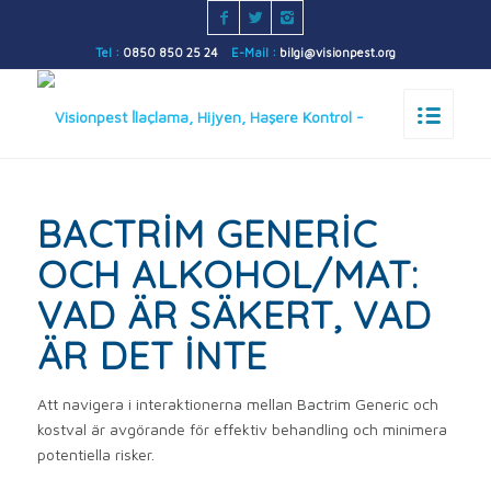
Tel :
0850 850 25 24
E-Mail :
bilgi@visionpest.org
BACTRIM GENERIC
OCH ALKOHOL/MAT:
VAD ÄR SÄKERT, VAD
ÄR DET INTE
Att navigera i interaktionerna mellan Bactrim Generic och
kostval är avgörande för effektiv behandling och minimera
potentiella risker.