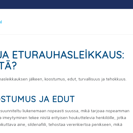
JA ETURAUHASLEIKKAUS:
TÄ?
hasleikkauksen jälkeen, koostumus, edut, turvallisuus ja tehokkuus.
OSTUMUS JA EDUT
 on suunniteltu liukenemaan nopeasti suussa, mikä tarjoaa nopeamman
 imeytyminen tekee niistä erityisen houkuttelevia henkilöille, jotka
kuttava aine, sildenafiili, tehostaa verenkiertoa penikseen, mikä