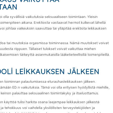
TAAN
 olla syvällisiä vaikutuksia seksuaaliseen toimintaan. Yleisin
toimenpiteen aikana. Erektiosta vastaavat hermot kulkevat lähellä
oi johtaa vaikeuksiin saavuttaa tai ylläpitää erektiota leikkauksen
libidoa tai muutoksia orgasmissa toiminnassa. Nämä muutokset voivat
aajuudesta riippuen. Tällaiset tulokset voivat vaikuttaa miehen
isemisen tärkeyttä asianmukaisilla lääketieteellisillä toimenpiteillä.
OOLI LEIKKAUKSEN JÄLKEEN
lisen toiminnan palautumisessa eturauhasleikkauksen jälkeen.
mään ED:n vaikutuksia. Tämä voi olla erityisen hyödyllistä miehille,
oaa keinon palauttaa seksuaalinen toimintakyky ja itseluottamus.
en käyttöä tulisi harkita osana laajempaa leikkauksen jälkeistä
 ja tehokkuus voi vaihdella yksilöllisten terveystekijöiden ja