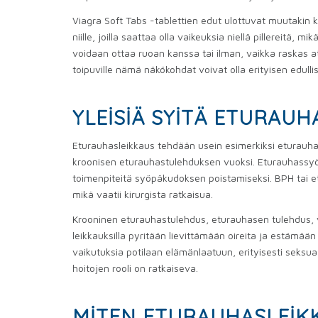
Viagra Soft Tabs -tablettien edut ulottuvat muutakin 
niille, joilla saattaa olla vaikeuksia niellä pillereitä
voidaan ottaa ruoan kanssa tai ilman, vaikka raskas 
toipuville nämä näkökohdat voivat olla erityisen edullis
YLEISIÄ SYITÄ ETURAU
Eturauhasleikkaus tehdään usein esimerkiksi eturauh
kroonisen eturauhastulehduksen vuoksi. Eturauhassyöpä
toimenpiteitä syöpäkudoksen poistamiseksi. BPH tai e
mikä vaatii kirurgista ratkaisua.
Krooninen eturauhastulehdus, eturauhasen tulehdus, v
leikkauksilla pyritään lievittämään oireita ja estämään
vaikutuksia potilaan elämänlaatuun, erityisesti seksua
hoitojen rooli on ratkaiseva.
MITEN ETURAUHASLEIK