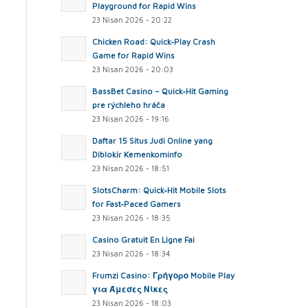
Playground for Rapid Wins
23 Nisan 2026 - 20:22
Chicken Road: Quick‑Play Crash
Game for Rapid Wins
23 Nisan 2026 - 20:03
BassBet Casino – Quick‑Hit Gaming
pre rýchleho hráča
23 Nisan 2026 - 19:16
Daftar 15 Situs Judi Online yang
Diblokir Kemenkominfo
23 Nisan 2026 - 18:51
SlotsCharm: Quick‑Hit Mobile Slots
for Fast‑Paced Gamers
23 Nisan 2026 - 18:35
Casino Gratuit En Ligne Fai
23 Nisan 2026 - 18:34
Frumzi Casino: Γρήγορο Mobile Play
για Άμεσες Νίκες
23 Nisan 2026 - 18:03