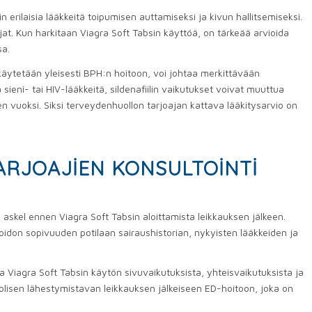
erilaisia ​​lääkkeitä toipumisen auttamiseksi ja kivun hallitsemiseksi.
aajat. Kun harkitaan Viagra Soft Tabsin käyttöä, on tärkeää arvioida
sa.
 käytetään yleisesti BPH:n hoitoon, voi johtaa merkittävään
ä sieni- tai HIV-lääkkeitä, sildenafiilin vaikutukset voivat muuttua
 vuoksi. Siksi terveydenhuollon tarjoajan kattava lääkitysarvio on
RJOAJIEN KONSULTOINTI
askel ennen Viagra Soft Tabsin aloittamista leikkauksen jälkeen.
idon sopivuuden potilaan sairaushistorian, nykyisten lääkkeiden ja
ta Viagra Soft Tabsin käytön sivuvaikutuksista, yhteisvaikutuksista ja
olisen lähestymistavan leikkauksen jälkeiseen ED-hoitoon, joka on