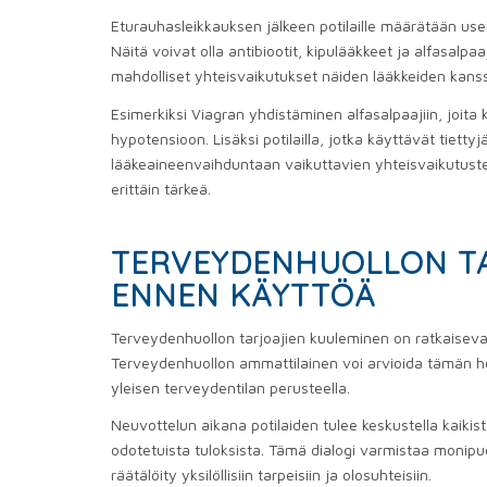
Eturauhasleikkauksen jälkeen potilaille määrätään usein 
Näitä voivat olla antibiootit, kipulääkkeet ja alfasalp
mahdolliset yhteisvaikutukset näiden lääkkeiden kans
Esimerkiksi Viagran yhdistäminen alfasalpaajiin, joita
hypotensioon. Lisäksi potilailla, jotka käyttävät tiettyj
lääkeaineenvaihduntaan vaikuttavien yhteisvaikutusten
erittäin tärkeä.
TERVEYDENHUOLLON TA
ENNEN KÄYTTÖÄ
Terveydenhuollon tarjoajien kuuleminen on ratkaiseva 
Terveydenhuollon ammattilainen voi arvioida tämän ho
yleisen terveydentilan perusteella.
Neuvottelun aikana potilaiden tulee keskustella kaikis
odotetuista tuloksista. Tämä dialogi varmistaa monipu
räätälöity yksilöllisiin tarpeisiin ja olosuhteisiin.