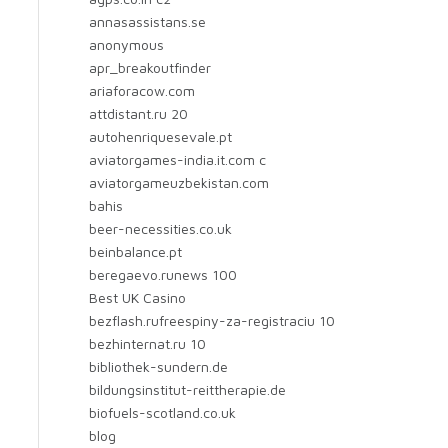
annasassistans.se
anonymous
apr_breakoutfinder
ariaforacow.com
attdistant.ru 20
autohenriquesevale.pt
aviatorgames-india.it.com c
aviatorgameuzbekistan.com
bahis
beer-necessities.co.uk
beinbalance.pt
beregaevo.runews 100
Best UK Casino
bezflash.rufreespiny-za-registraciu 10
bezhinternat.ru 10
bibliothek-sundern.de
bildungsinstitut-reittherapie.de
biofuels-scotland.co.uk
blog