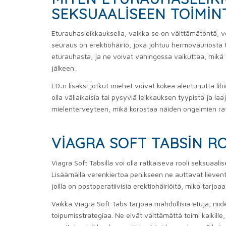
SEKSUAALISEEN TOIMIN
Eturauhasleikkauksella, vaikka se on välttämätöntä, voi
seuraus on erektiohäiriö, joka johtuu hermovauriosta 
eturauhasta, ja ne voivat vahingossa vaikuttaa, mikä v
jälkeen.
ED:n lisäksi jotkut miehet voivat kokea alentunutta 
olla väliaikaisia ​​tai pysyviä leikkauksen tyypistä ja l
mielenterveyteen, mikä korostaa näiden ongelmien ratka
VIAGRA SOFT TABSIN R
Viagra Soft Tabsilla voi olla ratkaiseva rooli seksuaa
Lisäämällä verenkiertoa penikseen ne auttavat lieventä
joilla on postoperatiivisia erektiohäiriöitä, mikä tarj
Vaikka Viagra Soft Tabs tarjoaa mahdollisia etuja, niid
toipumisstrategiaa. Ne eivät välttämättä toimi kaikille,