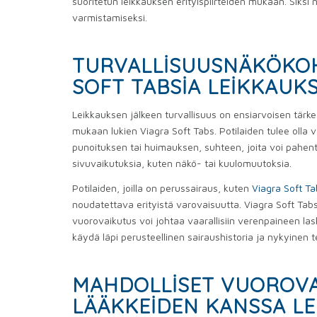
suoritetun leikkauksen erityispiirteiden mukaan. Siksi
varmistamiseksi.
TURVALLISUUSNÄKÖKOH
SOFT TABSIA LEIKKAUK
Leikkauksen jälkeen turvallisuus on ensiarvoisen tärk
mukaan lukien Viagra Soft Tabs. Potilaiden tulee olla 
punoituksen tai huimauksen, suhteen, joita voi pahe
sivuvaikutuksia, kuten näkö- tai kuulomuutoksia.
Potilaiden, joilla on perussairaus, kuten
Viagra Soft T
noudatettava erityistä varovaisuutta. Viagra Soft Tabsi
vuorovaikutus voi johtaa vaarallisiin verenpaineen la
käydä läpi perusteellinen sairaushistoria ja nykyinen 
MAHDOLLISET VUOROVA
LÄÄKKEIDEN KANSSA L