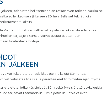
S
 jälkeen, odotusten hallitseminen on ratkaisevan tärkeää. Vaikka ne
 ratkaisu leikkauksen jälkeiseen ED:hen. Sellaiset tekijät kuin
rkittävästi tuloksiin.
sillä Viagra Soft Tabs ei välttämättä palauta leikkausta edeltävää
nhuollon tarjoajien kanssa voivat auttaa asettamaan
kimaan täydentäviä hoitoja.
OIDOT
N JÄLKEEN
t voivat tukea eturauhasleikkauksen jälkeistä ED-hoitoa.
 voivat vahvistaa lihaksia ja parantaa erektiotoimintaa ajan myötä.
rjota etuja, jotka käsittelevät ED:n sekä fyysisiä että psykologisia
 ne tarjoavat lisämahdollisuuksia potilaille, jotka etsivät