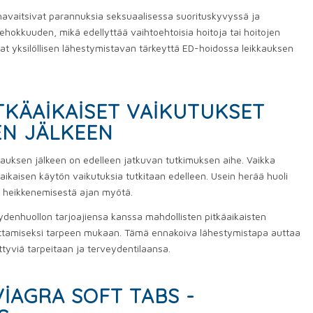
a havaitsivat parannuksia seksuaalisessa suorituskyvyssä ja
tehokkuuden, mikä edellyttää vaihtoehtoisia hoitoja tai hoitojen
t yksilöllisen lähestymistavan tärkeyttä ED-hoidossa leikkauksen
ITKÄAIKAISET VAIKUTUKSET
N JÄLKEEN
kauksen jälkeen on edelleen jatkuvan tutkimuksen aihe. Vaikka
aikaisen käytön vaikutuksia tutkitaan edelleen. Usein herää huoli
n heikkenemisestä ajan myötä.
eydenhuollon tarjoajiensa kanssa mahdollisten pitkäaikaisten
uttamiseksi tarpeen mukaan. Tämä ennakoiva lähestymistapa auttaa
tyviä tarpeitaan ja terveydentilaansa.
IAGRA SOFT TABS -