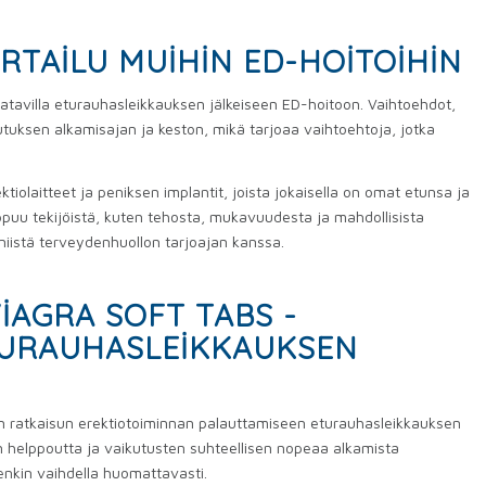
RTAILU MUIHIN ED-HOITOIHIN
aatavilla eturauhasleikkauksen jälkeiseen ED-hoitoon. Vaihtoehdot,
aikutuksen alkamisajan ja keston, mikä tarjoaa vaihtoehtoja, jotka
ktiolaitteet ja peniksen implantit, joista jokaisella on omat etunsa ja
iippuu tekijöistä, kuten tehosta, mukavuudesta ja mahdollisista
niistä terveydenhuollon tarjoajan kanssa.
IAGRA SOFT TABS -
TURAUHASLEIKKAUKSEN
ivan ratkaisun erektiotoiminnan palauttamiseen eturauhasleikkauksen
ön helppoutta ja vaikutusten suhteellisen nopeaa alkamista
enkin vaihdella huomattavasti.