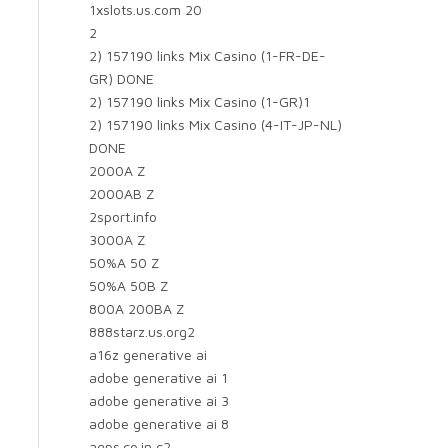
1xslots.us.com 20
2
2) 157190 links Mix Casino (1-FR-DE-
GR) DONE
2) 157190 links Mix Casino (1-GR)1
2) 157190 links Mix Casino (4-IT-JP-NL)
DONE
2000A Z
2000AB Z
2sport.info
3000A Z
50%A 50 Z
50%A 50B Z
800A 200BA Z
888starz.us.org2
a16z generative ai
adobe generative ai 1
adobe generative ai 3
adobe generative ai 8
agps.co.in c2