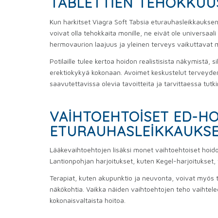
TABLETTIEN TEHOKKUU
Kun harkitset Viagra Soft Tabsia eturauhasleikkauksen
voivat olla tehokkaita monille, ne eivät ole universaali
hermovaurion laajuus ja yleinen terveys vaikuttavat me
Potilaille tulee kertoa hoidon realistisista näkymistä, 
erektiokykyä kokonaan. Avoimet keskustelut terveyde
saavutettavissa olevia tavoitteita ja tarvittaessa tut
VAIHTOEHTOISET ED-H
ETURAUHASLEIKKAUKSE
Lääkevaihtoehtojen lisäksi monet vaihtoehtoiset hoido
Lantionpohjan harjoitukset, kuten Kegel-harjoitukset,
Terapiat, kuten akupunktio ja neuvonta, voivat myös ta
näkökohtia. Vaikka näiden vaihtoehtojen teho vaihtelee,
kokonaisvaltaista hoitoa.