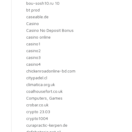
bou-sosh10.ru 10
bt prod
caseable.de
Casino
Casino No Deposit Bonus
casino online
casino1
casino2
casino3
casino4
chickenroadonline-bd.com
citypadel.cl
climatica.org.uk
coalhousefort.co.uk
Computers, Games
crobar.co.uk
crypto 23.03
crypto1004
curapractic-kerpen.de
dafabetasia.net c1