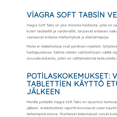
VIAGRA SOFT TABSIN VE
Viagra Soft Tabs on yksi monista hoidoista, joita on s
kuten tadalafiili ja vardenafiili, tarjoavat erilaisen v
vastaavat erilaisia ​​mieltymyksiä ja elämäntapoja.
Muita ei-lääkehoitoja ovat peniksen injektiot, tyhjiöere
haittapuolensa. Valinta näiden vaihtoehtojen välillä r
sivuvaikutuksista, joten on välttämätöntä keskustella 
POTILASKOKEMUKSET: V
TABLETTIEN KÄYTTÖ E
JÄLKEEN
Monille potilaille Viagra Soft Tabs on tarjonnut toim
jälkeen. Anekdoottiset raportit korostavat usein käyt
tärkeimpinä etuina. Yksittäiset kokemukset voivat kuit