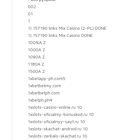
002
01
1
1) 157190 links Mix Casino (2-PL) DONE
1) 157190 links Mix Casino DONE
100%A Z
1000A Z
1090A Z
1180A Z
1500A Z
1xbetapp-ph.com5
1xbetbetmy.com
1xbetbetph.com
1xbetph.ph4
1xslots-casino-online.ru 10
1xslots-oficialniy-bonuskod.ru 10
1xslots-oficialnyy-sayt.ru 10
1xslots-skachat-android.ru 10
1xslots-zerkalo-skachat.ru 10