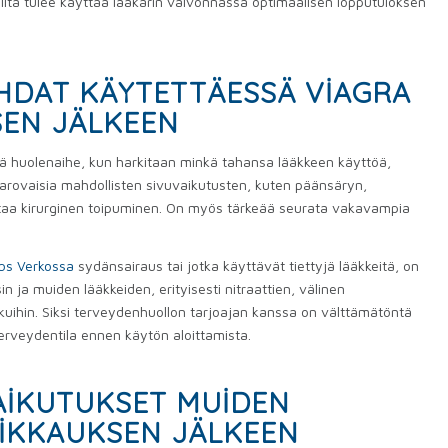
 niitä tulee käyttää lääkärin valvonnassa optimaalisen lopputuloksen
DAT KÄYTETTÄESSÄ VIAGRA
SEN JÄLKEEN
eä huolenaihe, kun harkitaan minkä tahansa lääkkeen käyttöä,
varovaisia ​​mahdollisten sivuvaikutusten, kuten päänsäryn,
ntaa kirurginen toipuminen. On myös tärkeää seurata vakavampia
abs Verkossa
sydänsairaus tai jotka käyttävät tiettyjä lääkkeitä, on
n ja muiden lääkkeiden, erityisesti nitraattien, välinen
skuihin. Siksi terveydenhuollon tarjoajan kanssa on välttämätöntä
terveydentila ennen käytön aloittamista.
IKUTUKSET MUIDEN
EIKKAUKSEN JÄLKEEN