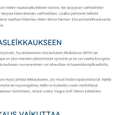
kuin niiden nopeavaikutteinen luonne. Ne tarjoavat vaihtoehdon
, mikä tarjoaa kätevämmän vaihtoehdon. Lisäksi pehmeät tabletit
ateria saattaa hidastaa niiden tehoa hieman. Eturauhasleikkauksesta
ia.
HASLEIKKAUKSEEN
assyövän, hyvänlaatuisen eturauhasen liikakasvun (BPH) tai
 on yksi miesten yleisimmistä syövistä ja se voi vaatia kirurgisia
turauhasen suureneminen voi aiheuttaa virtsaamiskomplikaatioita,
oi myös johtaa leikkaukseen, jos muut hoidot epäonnistuvat. Näillä
 muita terveysongelmia. Niillä on kuitenkin usein merkittäviä
aliseen toimintaan, minkä vuoksi Viagra Soft Tabsin kaltaisten
KAUS VAIKUTTAA