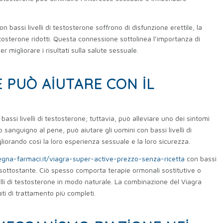
 bassi livelli di testosterone soffrono di disfunzione erettile, la
estosterone ridotti. Questa connessione sottolinea l’importanza di
 migliorare i risultati sulla salute sessuale.
E PUÒ AIUTARE CON IL
assi livelli di testosterone; tuttavia, può alleviare uno dei sintomi
so sanguigno al pene, può aiutare gli uomini con bassi livelli di
iorando così la loro esperienza sessuale e la loro sicurezza.
egna-farmaci.it/viagra-super-active-prezzo-senza-ricetta
con bassi
le sottostante. Ciò spesso comporta terapie ormonali sostitutive o
velli di testosterone in modo naturale. La combinazione del Viagra
ati di trattamento più completi.