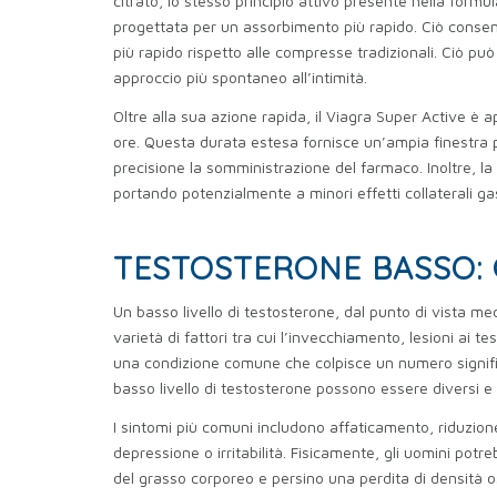
citrato, lo stesso principio attivo presente nella formu
progettata per un assorbimento più rapido. Ciò consen
più rapido rispetto alle compresse tradizionali. Ciò p
approccio più spontaneo all’intimità.
Oltre alla sua azione rapida, il Viagra Super Active è a
ore. Questa durata estesa fornisce un’ampia finestra p
precisione la somministrazione del farmaco. Inoltre, l
portando potenzialmente a minori effetti collaterali gas
TESTOSTERONE BASSO: 
Un basso livello di testosterone, dal punto di vista 
varietà di fattori tra cui l’invecchiamento, lesioni ai te
una condizione comune che colpisce un numero signific
basso livello di testosterone possono essere diversi e 
I sintomi più comuni includono affaticamento, riduzione
depressione o irritabilità. Fisicamente, gli uomini p
del grasso corporeo e persino una perdita di densità o