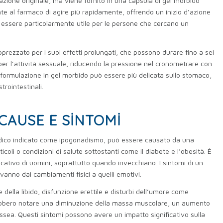
lazione originale, ma viene fornito in una capsula di gel morbido
te al farmaco di agire più rapidamente, offrendo un inizio d’azione
uò essere particolarmente utile per le persone che cercano un
pprezzato per i suoi effetti prolungati, che possono durare fino a sei
er l’attività sessuale, riducendo la pressione nel cronometrare con
a formulazione in gel morbido può essere più delicata sullo stomaco,
trointestinali.
CAUSE E SINTOMI
medico indicato come ipogonadismo, può essere causato da una
sticoli o condizioni di salute sottostanti come il diabete e l’obesità. È
ativo di uomini, soprattutto quando invecchiano. I sintomi di un
vanno dai cambiamenti fisici a quelli emotivi.
 della libido, disfunzione erettile e disturbi dell’umore come
otrebbero notare una diminuzione della massa muscolare, un aumento
ssea. Questi sintomi possono avere un impatto significativo sulla