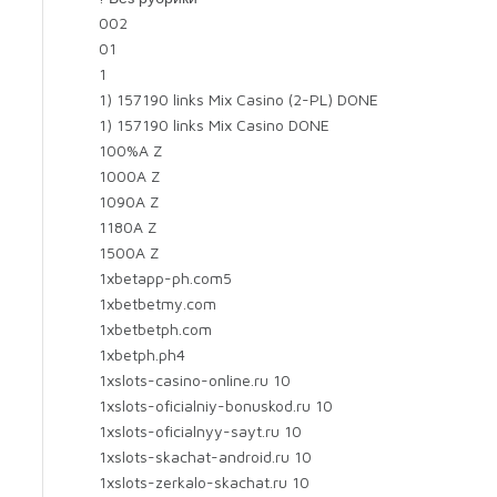
002
01
1
1) 157190 links Mix Casino (2-PL) DONE
1) 157190 links Mix Casino DONE
100%A Z
1000A Z
1090A Z
1180A Z
1500A Z
1xbetapp-ph.com5
1xbetbetmy.com
1xbetbetph.com
1xbetph.ph4
1xslots-casino-online.ru 10
1xslots-oficialniy-bonuskod.ru 10
1xslots-oficialnyy-sayt.ru 10
1xslots-skachat-android.ru 10
1xslots-zerkalo-skachat.ru 10