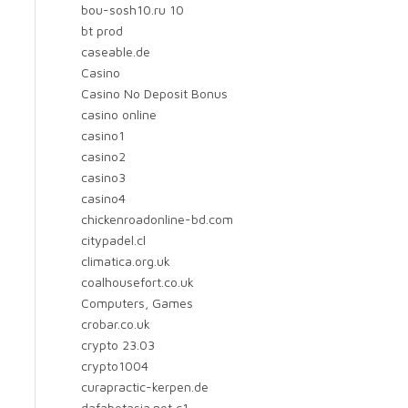
bou-sosh10.ru 10
bt prod
caseable.de
Casino
Casino No Deposit Bonus
casino online
casino1
casino2
casino3
casino4
chickenroadonline-bd.com
citypadel.cl
climatica.org.uk
coalhousefort.co.uk
Computers, Games
crobar.co.uk
crypto 23.03
crypto1004
curapractic-kerpen.de
dafabetasia.net c1