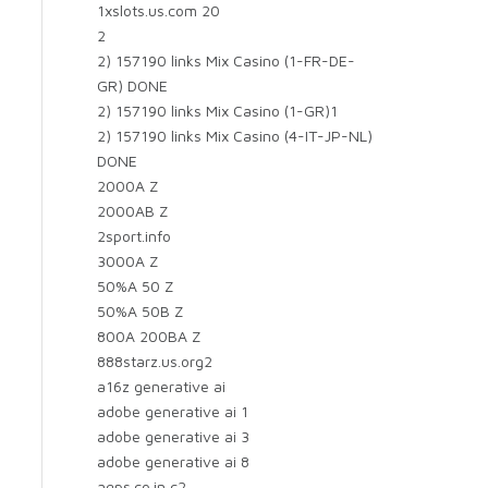
1xslots.us.com 20
2
2) 157190 links Mix Casino (1-FR-DE-
GR) DONE
2) 157190 links Mix Casino (1-GR)1
2) 157190 links Mix Casino (4-IT-JP-NL)
DONE
2000A Z
2000AB Z
2sport.info
3000A Z
50%A 50 Z
50%A 50B Z
800A 200BA Z
888starz.us.org2
a16z generative ai
adobe generative ai 1
adobe generative ai 3
adobe generative ai 8
agps.co.in c2