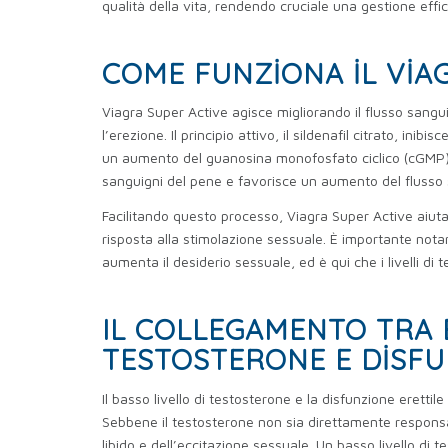
qualità della vita, rendendo cruciale una gestione effi
COME FUNZIONA IL VIA
Viagra Super Active agisce migliorando il flusso sang
l’erezione. Il principio attivo, il sildenafil citrato, ini
un aumento del guanosina monofosfato ciclico (cGMP), 
sanguigni del pene e favorisce un aumento del flusso
Facilitando questo processo, Viagra Super Active aiuta
risposta alla stimolazione sessuale. È importante nota
aumenta il desiderio sessuale, ed è qui che i livelli di 
IL COLLEGAMENTO TRA B
TESTOSTERONE E DISFU
Il basso livello di testosterone e la disfunzione eretti
Sebbene il testosterone non sia direttamente responsab
libido e dell’eccitazione sessuale. Un basso livello di 