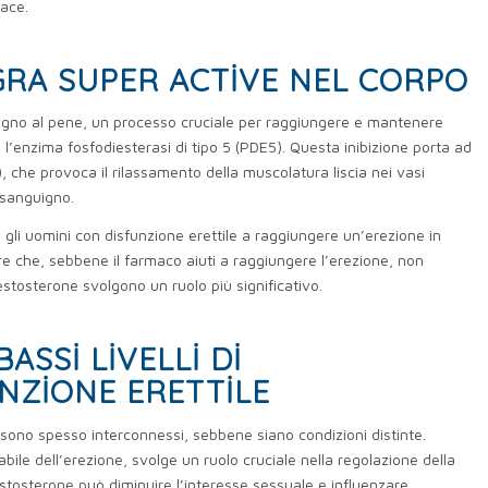
cace.
GRA SUPER ACTIVE NEL CORPO
uigno al pene, un processo cruciale per raggiungere e mantenere
bisce l’enzima fosfodiesterasi di tipo 5 (PDE5). Questa inibizione porta ad
che provoca il rilassamento della muscolatura liscia nei vasi
 sanguigno.
 gli uomini con disfunzione erettile a raggiungere un’erezione in
re che, sebbene il farmaco aiuti a raggiungere l’erezione, non
testosterone svolgono un ruolo più significativo.
ASSI LIVELLI DI
NZIONE ERETTILE
le sono spesso interconnessi, sebbene siano condizioni distinte.
ile dell’erezione, svolge un ruolo cruciale nella regolazione della
testosterone può diminuire l’interesse sessuale e influenzare