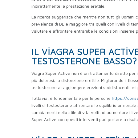
indirettamente la prestazione erettile.
La ricerca suggerisce che mentre non tutti gli uomini con
prevalenza di DE è maggiore tra quelli con livelli di t
valutare e affrontare entrambe le condizioni insieme per
IL VIAGRA SUPER ACTIV
TESTOSTERONE BASSO?
Viagra Super Active non è un trattamento diretto per i b
più dolorosi: la disfunzione erettile. Migliorando il flus
testosterone a raggiungere erezioni soddisfacenti, migl
Tuttavia, è fondamentale per le persone
https://cons
livelli di testosterone affrontare lo squilibrio ormona
cambiamenti nello stile di vita volti ad aumentare i li
Super Active con questi interventi può portare a risult