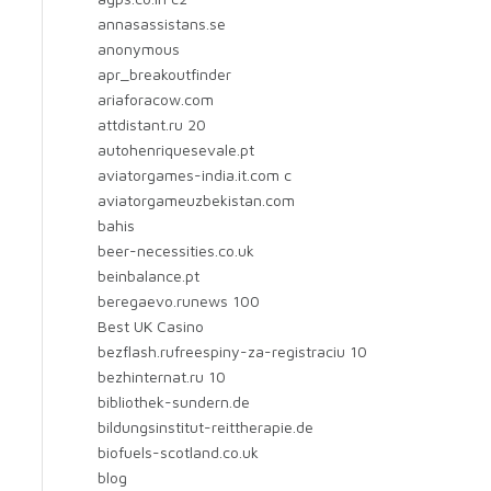
annasassistans.se
anonymous
apr_breakoutfinder
ariaforacow.com
attdistant.ru 20
autohenriquesevale.pt
aviatorgames-india.it.com c
aviatorgameuzbekistan.com
bahis
beer-necessities.co.uk
beinbalance.pt
beregaevo.runews 100
Best UK Casino
bezflash.rufreespiny-za-registraciu 10
bezhinternat.ru 10
bibliothek-sundern.de
bildungsinstitut-reittherapie.de
biofuels-scotland.co.uk
blog