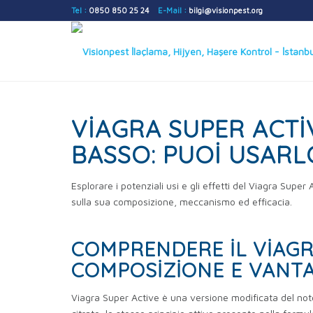
Tel :
0850 850 25 24
E-Mail :
bilgi@visionpest.org
VIAGRA SUPER ACTI
BASSO: PUOI USARL
Esplorare i potenziali usi e gli effetti del Viagra Super
sulla sua composizione, meccanismo ed efficacia.
COMPRENDERE IL VIAGR
COMPOSIZIONE E VANT
Viagra Super Active è una versione modificata del noto 