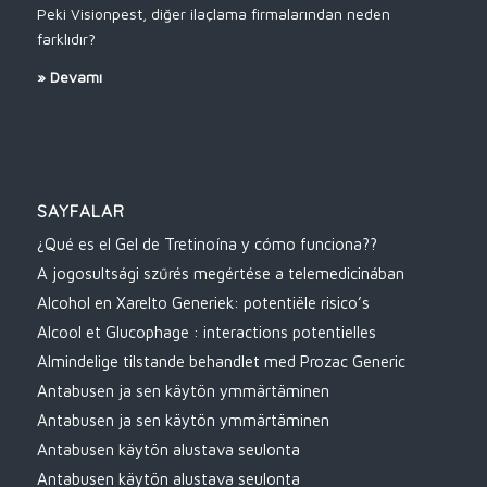
Peki Visionpest, diğer ilaçlama firmalarından neden
farklıdır?
»
Devamı
SAYFALAR
¿Qué es el Gel de Tretinoína y cómo funciona??
A jogosultsági szűrés megértése a telemedicinában
Alcohol en Xarelto Generiek: potentiële risico’s
Alcool et Glucophage : interactions potentielles
Almindelige tilstande behandlet med Prozac Generic
Antabusen ja sen käytön ymmärtäminen
Antabusen ja sen käytön ymmärtäminen
Antabusen käytön alustava seulonta
Antabusen käytön alustava seulonta