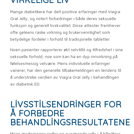
Mange diabetikere har delt positive erfaringer med Viagra
Oral Jelly, og notert forbedringer i både deres seksuelle
funksjon og generell livskvalitet. Disse attester fremhever
ofte geléens raske virkning og brukervennlighet som
betydelige fordeler i forhold til tradisjonelle tabletter.
Noen pasienter rapporterer økt selvtillit og tilfredshet i sine
seksuelle forhold, noe som kan ha en dyp innvirkning på
følelsesmessig velvære. Mens individuelle erfaringer
varierer, har den generelle tilbakemeldingen en tendens til
å understreke verdien av Viagra Oral Jelly i behandlingen
av diabetisk ED.
LIVSSTILSENDRINGER FOR
Å FORBEDRE
BEHANDLINGSRESULTATENE
Mens medisinering spiller en avgjørende rolle i å håndtere