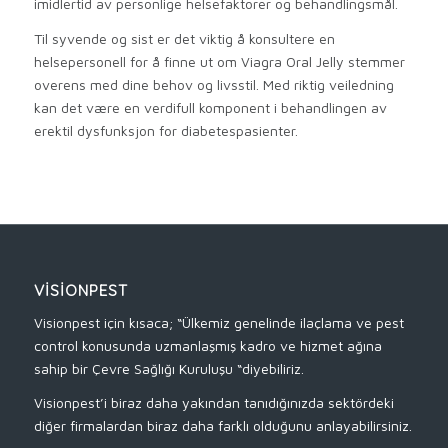
imidlertid av personlige helsefaktorer og behandlingsmål.
Til syvende og sist er det viktig å konsultere en
helsepersonell for å finne ut om Viagra Oral Jelly stemmer
overens med dine behov og livsstil. Med riktig veiledning
kan det være en verdifull komponent i behandlingen av
erektil dysfunksjon for diabetespasienter.
VISIONPEST
Visionpest için kısaca; “Ülkemiz genelinde ilaçlama ve pest
control konusunda uzmanlaşmış kadro ve hizmet ağına
sahip bir Çevre Sağlığı Kuruluşu “diyebiliriz.
Visionpest’i biraz daha yakından tanıdığınızda sektördeki
diğer firmalardan biraz daha farklı olduğunu anlayabilirsiniz.