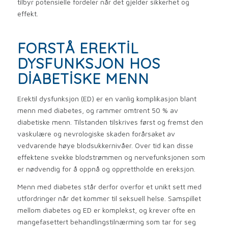
tilbyr potensielle fordeler når det gjelder sikkerhet og
effekt.
FORSTÅ EREKTIL
DYSFUNKSJON HOS
DIABETISKE MENN
Erektil dysfunksjon (ED) er en vanlig komplikasjon blant
menn med diabetes, og rammer omtrent 50 % av
diabetiske menn. Tilstanden tilskrives først og fremst den
vaskulære og nevrologiske skaden forårsaket av
vedvarende høye blodsukkernivåer. Over tid kan disse
effektene svekke blodstrømmen og nervefunksjonen som
er nødvendig for å oppnå og opprettholde en ereksjon.
Menn med diabetes står derfor overfor et unikt sett med
utfordringer når det kommer til seksuell helse. Samspillet
mellom diabetes og ED er komplekst, og krever ofte en
mangefasettert behandlingstilnærming som tar for seg