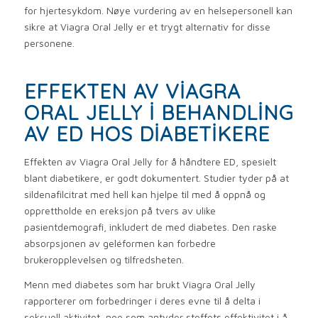
for hjertesykdom. Nøye vurdering av en helsepersonell kan
sikre at Viagra Oral Jelly er et trygt alternativ for disse
personene.
EFFEKTEN AV VIAGRA
ORAL JELLY I BEHANDLING
AV ED HOS DIABETIKERE
Effekten av Viagra Oral Jelly for å håndtere ED, spesielt
blant diabetikere, er godt dokumentert. Studier tyder på at
sildenafilcitrat med hell kan hjelpe til med å oppnå og
opprettholde en ereksjon på tvers av ulike
pasientdemografi, inkludert de med diabetes. Den raske
absorpsjonen av geléformen kan forbedre
brukeropplevelsen og tilfredsheten.
Menn med diabetes som har brukt Viagra Oral Jelly
rapporterer om forbedringer i deres evne til å delta i
seksuell aktivitet, noe som antyder stoffets effektivitet i å