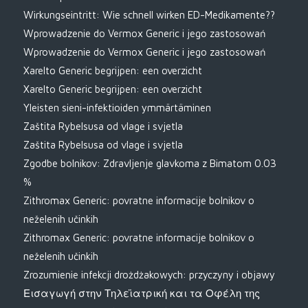
Wirkungseintritt: Wie schnell wirken ED-Medikamente??
Wprowadzenie do Vermox Generic i jego zastosowań
Wprowadzenie do Vermox Generic i jego zastosowań
Xarelto Generic begrijpen: een overzicht
Xarelto Generic begrijpen: een overzicht
Yleisten sieni-infektioiden ymmärtäminen
Zaštita Rybelsusa od vlage i svjetla
Zaštita Rybelsusa od vlage i svjetla
Zgodbe bolnikov: Zdravljenje glavkoma z Bimatom 0.03
%
Zithromax Generic: povratne informacije bolnikov o
neželenih učinkih
Zithromax Generic: povratne informacije bolnikov o
neželenih učinkih
Zrozumienie infekcji drożdżakowych: przyczyny i objawy
Εισαγωγή στην Τηλεϊατρική και τα Οφέλη της