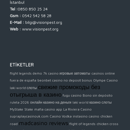
İstanbul
Tel :
0850 850 25 24
Gsm :
0542 542 58 28
E-Mail :
bilgi@visionpest.org
Web :
www.visionpest.org
ETİKETLER
flight legends demo
7k casino игровые автоматы
casinos online
fuera de españa
beonbet casino no deposit bonus
Olympe Casino
свежие промокоды без
laki world слоты
отыгрыша в казино
fugu casino
Bono sin depósito
ruleta 2026
онлайн казино на деньги
laki world казино слоты
MyStake
Stake
mafia casino app
La Riviera Casino
supraplaycasinouk.com
Casino Vodka
instasino casino
chicken
madcasino reviews
road
flight of legends
chicken cross