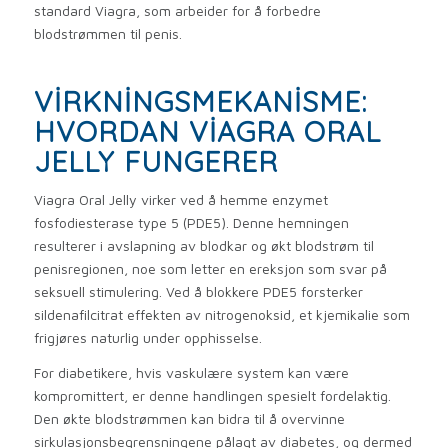
standard Viagra, som arbeider for å forbedre
blodstrømmen til penis.
VIRKNINGSMEKANISME:
HVORDAN VIAGRA ORAL
JELLY FUNGERER
Viagra Oral Jelly virker ved å hemme enzymet
fosfodiesterase type 5 (PDE5). Denne hemningen
resulterer i avslapning av blodkar og økt blodstrøm til
penisregionen, noe som letter en ereksjon som svar på
seksuell stimulering. Ved å blokkere PDE5 forsterker
sildenafilcitrat effekten av nitrogenoksid, et kjemikalie som
frigjøres naturlig under opphisselse.
For diabetikere, hvis vaskulære system kan være
kompromittert, er denne handlingen spesielt fordelaktig.
Den økte blodstrømmen kan bidra til å overvinne
sirkulasjonsbegrensningene pålagt av diabetes, og dermed