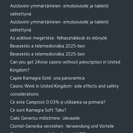
Asiclovirin ymmärtäminen: emulsiovoide ja tabletit
selitettynä
Asiclovirin ymmärtäminen: emulsiovoide ja tabletit
selitettynä
Az aciklovir megértése: felhasználások és előnyök
Bevezetés a telemedicinába 2025-ben
Bevezetés a telemedicinába 2025-ben
Can you get 24vivo casino without prescription in United
Kingdom?
Capire Kamagra Gold: una panoramica
Casino Winit in United Kingdom: side effects and safety
considerations
Ce este Careprost 0.03% și utilizarea sa primară?
Ce sunt Kamagra Soft Tabs?
Cialis Genericu mõistmine: ülevaade
Clomid-Generika verstehen: Verwendung und Vorteile