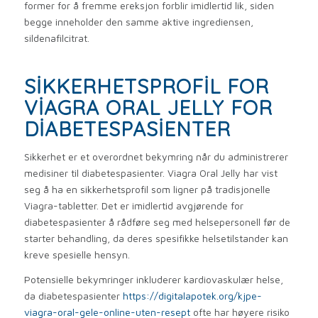
former for å fremme ereksjon forblir imidlertid lik, siden
begge inneholder den samme aktive ingrediensen,
sildenafilcitrat.
SIKKERHETSPROFIL FOR
VIAGRA ORAL JELLY FOR
DIABETESPASIENTER
Sikkerhet er et overordnet bekymring når du administrerer
medisiner til diabetespasienter. Viagra Oral Jelly har vist
seg å ha en sikkerhetsprofil som ligner på tradisjonelle
Viagra-tabletter. Det er imidlertid avgjørende for
diabetespasienter å rådføre seg med helsepersonell før de
starter behandling, da deres spesifikke helsetilstander kan
kreve spesielle hensyn.
Potensielle bekymringer inkluderer kardiovaskulær helse,
da diabetespasienter
https://digitalapotek.org/kjpe-
viagra-oral-gele-online-uten-resept
ofte har høyere risiko