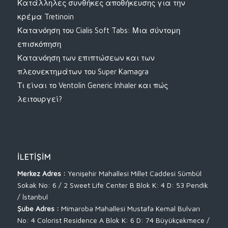
Κατάλληλες συνθήκες αποθήκευσης για την
κρέμα Tretinoin
Κατανόηση του Cialis Soft Tabs: Μια σύντομη
επισκόπηση
Κατανόηση των επιπτώσεων και των
πλεονεκτημάτων του Super Kamagra
Τι είναι το Ventolin Generic Inhaler και πώς
λειτουργεί?
İLETIŞIM
Merkez Adres :
Yenişehir Mahallesi Millet Caddesi Sümbül
Sokak No: 6 / 2 Sweet Life Center B Blok K: 4 D: 53 Pendik
/ İstanbul
Şube Adres :
Mimaroba Mahallesi Mustafa Kemal Bulvarı
No: 4 Colorist Residence A Blok K: 6 D: 74 Büyükçekmece /