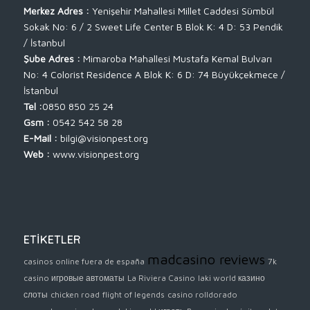
Merkez Adres :
Yenişehir Mahallesi Millet Caddesi Sümbül
Sokak No: 6 / 2 Sweet Life Center B Blok K: 4 D: 53 Pendik
/ İstanbul
Şube Adres :
Mimaroba Mahallesi Mustafa Kemal Bulvarı
No: 4 Colorist Residence A Blok K: 6 D: 74 Büyükçekmece /
İstanbul
Tel :
0850 850 25 24
Gsm :
0542 542 58 28
E-Mail :
bilgi@visionpest.org
Web :
www.visionpest.org
ETİKETLER
madcasino reviews
casinos online fuera de españa
7k
casino игровые автоматы
La Riviera Casino
laki world казино
слоты
chicken road
flight of legends
casino rolldorado