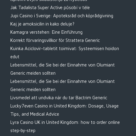
Jak Tadalista Super Active působí v těle
Jupi Casino i Sverige: Apoteksråd och köprådgivning
Kaj je amoksicilin in kako deluje?
Kamagra verstehen: Eine Einführung
Korrekt förvaringsvillkor för Strattera Generic
Kuinka Aciclovir-tabletit toimivat: Systeemisen hoidon
edut
Lebensmittel, die Sie bei der Einnahme von Olumiant
Generic meiden sollten
Lebensmittel, die Sie bei der Einnahme von Olumiant
Generic meiden sollten
Livsmedel att undvika när du tar Bactrim Generic
Lucky7even Casino in United Kingdom: Dosage, Usage
Tips, and Medical Advice
Lyra Casino UK in United Kingdom: how to order online
step‑by‑step