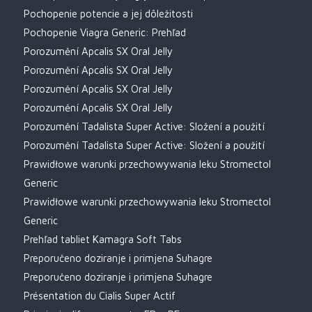
Pochopenie potencie a jej dôležitosti
Pochopenie Viagra Generic: Prehľad
Porozumění Apcalis SX Oral Jelly
Porozumění Apcalis SX Oral Jelly
Porozumění Apcalis SX Oral Jelly
Porozumění Apcalis SX Oral Jelly
Porozumění Tadalista Super Active: Složení a použití
Porozumění Tadalista Super Active: Složení a použití
Prawidłowe warunki przechowywania leku Stromectol
Generic
Prawidłowe warunki przechowywania leku Stromectol
Generic
Prehľad tabliet Kamagra Soft Tabs
Preporučeno doziranje i primjena Suhagre
Preporučeno doziranje i primjena Suhagre
Présentation du Cialis Super Actif