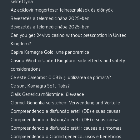
selitettynä
Az aciklovir megértése: felhasználások és előnyök
Bevezetés a telemedicinába 2025-ben
Bevezetés a telemedicinába 2025-ben
Can you get 24vivo casino without prescription in United
Kingdom?
Capire Kamagra Gold: una panoramica
Casino Winit in United Kingdom: side effects and safety
considerations
Ce este Careprost 0.03% și utilizarea sa primară?
Ce sunt Kamagra Soft Tabs?
Cialis Genericu mõistmine: ülevaade
Clomid-Generika verstehen: Verwendung und Vorteile
Compreendendo a disfunção erétil (DE) e suas causas
Compreendendo a disfunção erétil (DE) e suas causas
Compreendendo a disfunção erétil: causas e sintomas
Compreendendo o Clomid genérico: usos e benefícios