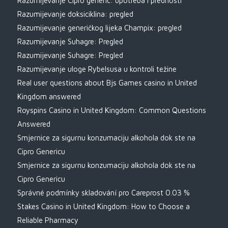
Razumijevanje Cipro generic: upotreba i prednosti
Razumijevanje doksiciklina: pregled
Razumijevanje generičkog lijeka Champix: pregled
Razumijevanje Suhagre: Pregled
Razumijevanje Suhagre: Pregled
Razumijevanje uloge Rybelsusa u kontroli težine
Real user questions about Bjs Games casino in United
Kingdom answered
Royspins Casino in United Kingdom: Common Questions
Answered
Smjernice za sigurnu konzumaciju alkohola dok ste na
Cipro Genericu
Smjernice za sigurnu konzumaciju alkohola dok ste na
Cipro Genericu
Správné podmínky skladování pro Careprost 0.03 %
Stakes Casino in United Kingdom: How to Choose a
Reliable Pharmacy