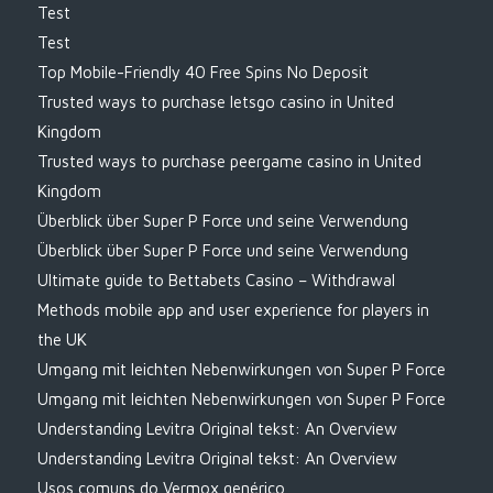
Test
Test
Top Mobile-Friendly 40 Free Spins No Deposit
Trusted ways to purchase letsgo casino in United
Kingdom
Trusted ways to purchase peergame casino in United
Kingdom
Überblick über Super P Force und seine Verwendung
Überblick über Super P Force und seine Verwendung
Ultimate guide to Bettabets Casino – Withdrawal
Methods mobile app and user experience for players in
the UK
Umgang mit leichten Nebenwirkungen von Super P Force
Umgang mit leichten Nebenwirkungen von Super P Force
Understanding Levitra Original tekst: An Overview
Understanding Levitra Original tekst: An Overview
Usos comuns do Vermox genérico