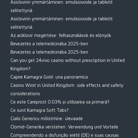
Asiclovirin ymmärtäminen: emulsiovoide ja tabletit
selitettynä
Asiclovirin ymmärtäminen: emulsiovoide ja tabletit
selitettynä
Az aciklovir megértése: felhasználások és előnyök
Bevezetés a telemedicinába 2025-ben
Bevezetés a telemedicinába 2025-ben
Can you get 24vivo casino without prescription in United
Kingdom?
Capire Kamagra Gold: una panoramica
Casino Winit in United Kingdom: side effects and safety
considerations
Ce este Careprost 0.03% și utilizarea sa primară?
Ce sunt Kamagra Soft Tabs?
Cialis Genericu mõistmine: ülevaade
Clomid-Generika verstehen: Verwendung und Vorteile
Compreendendo a disfunção erétil (DE) e suas causas