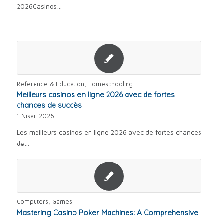
2026Casinos…
Reference & Education, Homeschooling
Meilleurs casinos en ligne 2026 avec de fortes
chances de succès
1 Nisan 2026
Les meilleurs casinos en ligne 2026 avec de fortes chances
de…
Computers, Games
Mastering Casino Poker Machines: A Comprehensive