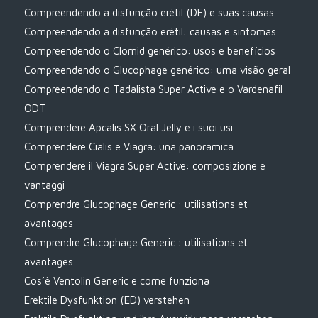
Compreendendo a disfunção erétil (DE) e suas causas
Compreendendo a disfunção erétil: causas e sintomas
Compreendendo o Clomid genérico: usos e benefícios
Compreendendo o Glucophage genérico: uma visão geral
Compreendendo o Tadalista Super Active e o Vardenafil
ODT
Comprendere Apcalis SX Oral Jelly e i suoi usi
Comprendere Cialis e Viagra: una panoramica
Comprendere il Viagra Super Active: composizione e
vantaggi
Comprendre Glucophage Generic : utilisations et
avantages
Comprendre Glucophage Generic : utilisations et
avantages
Cos’è Ventolin Generic e come funziona
Erektile Dysfunktion (ED) verstehen