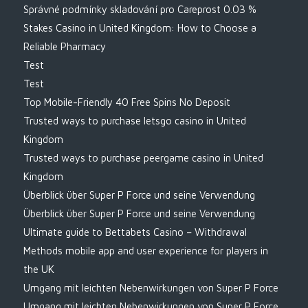
Správné podmínky skladování pro Careprost 0.03 %
Stakes Casino in United Kingdom: How to Choose a
Reliable Pharmacy
Test
Test
Top Mobile-Friendly 40 Free Spins No Deposit
Trusted ways to purchase letsgo casino in United
Kingdom
Trusted ways to purchase peergame casino in United
Kingdom
Überblick über Super P Force und seine Verwendung
Überblick über Super P Force und seine Verwendung
Ultimate guide to Bettabets Casino – Withdrawal
Methods mobile app and user experience for players in
the UK
Umgang mit leichten Nebenwirkungen von Super P Force
Umgang mit leichten Nebenwirkungen von Super P Force