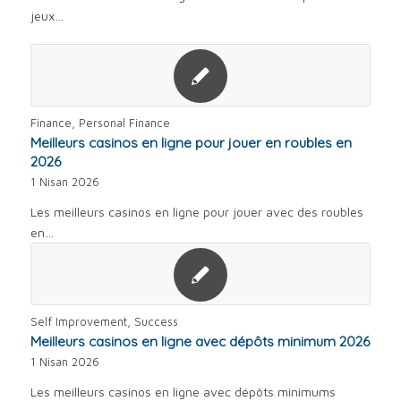
jeux…
Finance, Personal Finance
Meilleurs casinos en ligne pour jouer en roubles en
2026
1 Nisan 2026
Les meilleurs casinos en ligne pour jouer avec des roubles
en…
Self Improvement, Success
Meilleurs casinos en ligne avec dépôts minimum 2026
1 Nisan 2026
Les meilleurs casinos en ligne avec dépôts minimums