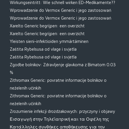
Wirkungseintritt: Wie schnell wirken ED-Medikamente??
Wprowadzenie do Vermox Generic i jego zastosowań
Wprowadzenie do Vermox Generic i jego zastosowań
Xarelto Generic begrijpen: een overzicht
Xarelto Generic begrijpen: een overzicht
Yleisten sieni-infektioiden ymmärtäminen
Zaštita Rybelsusa od vlage i svjetla
Zaštita Rybelsusa od vlage i svjetla
Zgodbe bolnikov: Zdravljenje glavkoma z Bimatom 0.03
%
Zithromax Generic: povratne informacije bolnikov o
neželenih učinkih
Zithromax Generic: povratne informacije bolnikov o
neželenih učinkih
Zrozumienie infekcji drożdżakowych: przyczyny i objawy
Εισαγωγή στην Τηλεϊατρική και τα Οφέλη της
Κατάλληλες συνθήκες αποθήκευσης για την