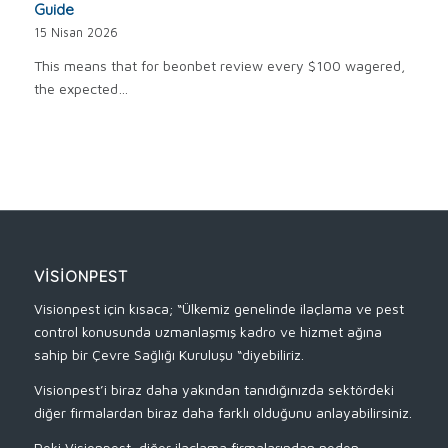
Guide
15 Nisan 2026
This means that for beonbet review every $100 wagered,
the expected…
VISIONPEST
Visionpest için kısaca; “Ülkemiz genelinde ilaçlama ve pest
control konusunda uzmanlaşmış kadro ve hizmet ağına
sahip bir Çevre Sağlığı Kuruluşu “diyebiliriz.
Visionpest’i biraz daha yakından tanıdığınızda sektördeki
diğer firmalardan biraz daha farklı olduğunu anlayabilirsiniz.
Peki Visionpest, diğer ilaçlama firmalarından neden