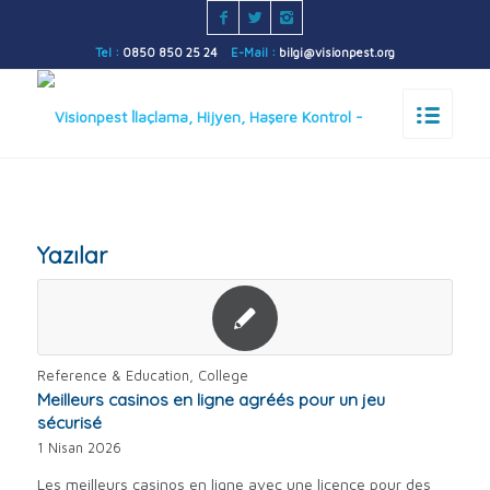
Tel :
0850 850 25 24
E-Mail :
bilgi@visionpest.org
Yazılar
Reference & Education, College
Meilleurs casinos en ligne agréés pour un jeu
sécurisé
1 Nisan 2026
Les meilleurs casinos en ligne avec une licence pour des