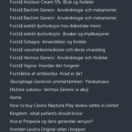
Forstå Aciclovir Cream 5%: Bruk og fordeler
Förstå Bactrim Generic: Användningar och mekanismer
Förstå Bactrim Generic: Användningar och mekanismer
Forstå erektil dysfunksjon hos diabetiske menn
Forstå erektil dysfunksjon: årsaker og implikasjoner
Forstå Suhagra: Anvendelser og fordele
Förstå varumärkesmediciner och deras utveckling
Förstå Vermox Generic: Användningar och fördelar
Forstå Vigora: Hvordan det fungerer
Forståelse af antibiotika: Hvad er de?
Glucophage Genericin ymmärtäminen: Yleiskatsaus
Historie sukcesu: Vermox Generic w akcji
Home
How to buy Casino Neptune Play review safely in United
Kingdom: what patients should know
Hva er Propecia og dens generiske versjon?
Hvordan Levitra Original virker i kroppen