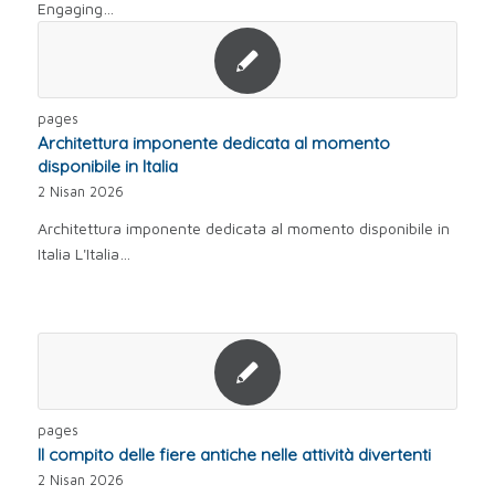
Engaging…
pages
Architettura imponente dedicata al momento
disponibile in Italia
2 Nisan 2026
Architettura imponente dedicata al momento disponibile in
Italia L'Italia…
pages
Il compito delle fiere antiche nelle attività divertenti
2 Nisan 2026