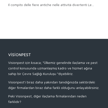
Il compito delle fiere antiche nelle attività divertenti Le…
VISIONPEST
Visionpest için kısaca; “Ülkemiz genelinde ilaçlama ve pest
control konusunda uzmanlaşmış kadro ve hizmet ağına
sahip bir Çevre Sağlığı Kuruluşu “diyebiliriz.
Visionpest’i biraz daha yakından tanıdığınızda sektördeki
diğer firmalardan biraz daha farklı olduğunu anlayabilirsiniz.
Peki Visionpest, diğer ilaçlama firmalarından neden
farklıdır?