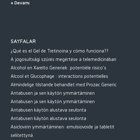
»
Devamı
SAYFALAR
¿Qué es el Gel de Tretinoína y cómo funciona??
A jogosultsági szűrés megértése a telemedicinában
Alcohol en Xarelto Generiek: potentiële risico’s
Alcool et Glucophage : interactions potentielles
Almindelige tilstande behandlet med Prozac Generic
Antabusen ja sen käytön ymmärtäminen
Antabusen ja sen käytön ymmärtäminen
Antabusen käytön alustava seulonta
Antabusen käytön alustava seulonta
Asiclovirin ymmärtäminen: emulsiovoide ja tabletit
selitettynä