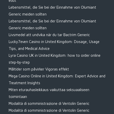
edut
Lebensmittel, die Sie bei der Einnahme von Olumiant
Generic meiden sollten
Lebensmittel, die Sie bei der Einnahme von Olumiant
Generic meiden sollten
Livsmedel att undvika när du tar Bactrim Generic
Lucky7even Casino in United Kingdom: Dosage, Usage
Tips, and Medical Advice
Lyra Casino UK in United Kingdom: how to order online
step‑by‑step
Måltider som påvirker Vigoras effekt
Mega Casino Online in United Kingdom: Expert Advice and
Treatment Insights
Miten eturauhasleikkaus vaikuttaa seksuaaliseen
toimintaan
Modalità di somministrazione di Ventolin Generic
Modalità di somministrazione di Ventolin Generic