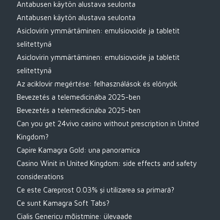
Antabusen käytön alustava seulonta
Antabusen käytön alustava seulonta
Asiclovirin ymmärtäminen: emulsiovoide ja tabletit
selitettynä
Asiclovirin ymmärtäminen: emulsiovoide ja tabletit
selitettynä
Az aciklovir megértése: felhasználások és előnyök
Bevezetés a telemedicinába 2025-ben
Bevezetés a telemedicinába 2025-ben
Can you get 24vivo casino without prescription in United
Kingdom?
Capire Kamagra Gold: una panoramica
Casino Winit in United Kingdom: side effects and safety
considerations
Ce este Careprost 0.03% și utilizarea sa primară?
Ce sunt Kamagra Soft Tabs?
Cialis Genericu mõistmine: ülevaade