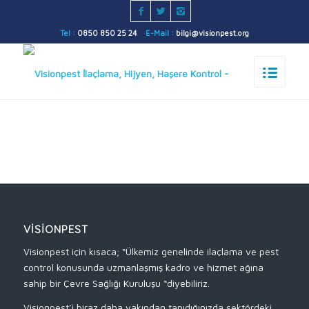
Tel :
0850 850 25 24
E-Mail :
bilgi@visionpest.org
VISIONPEST
Visionpest için kısaca; “Ülkemiz genelinde ilaçlama ve pest
control konusunda uzmanlaşmış kadro ve hizmet ağına
sahip bir Çevre Sağlığı Kuruluşu “diyebiliriz.
Visionpest’i biraz daha yakından tanıdığınızda sektördeki