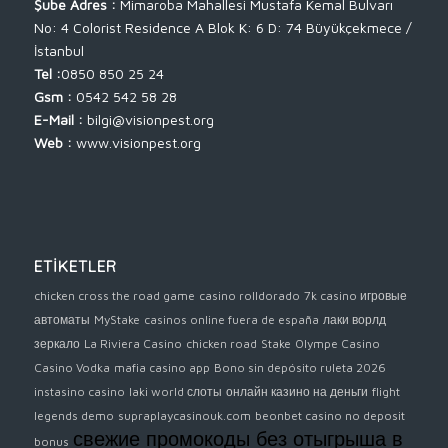
Şube Adres :
Mimaroba Mahallesi Mustafa Kemal Bulvarı
No: 4 Colorist Residence A Blok K: 6 D: 74 Büyükçekmece /
İstanbul
Tel :
0850 850 25 24
Gsm :
0542 542 58 28
E-Mail :
bilgi@visionpest.org
Web :
www.visionpest.org
ETİKETLER
chicken cross the road game
casino rolldorado
7k casino игровые
автоматы
MyStake
casinos online fuera de españa
лаки ворлд
зеркало
La Riviera Casino
chicken road
Stake
Olympe Casino
Casino Vodka
mafia casino app
Bono sin depósito ruleta 2026
instasino casino
laki world слоты
онлайн казино на деньги
flight
legends demo
supraplaycasinouk.com
beonbet casino no deposit
свежие промокоды без отыгрыша в
bonus