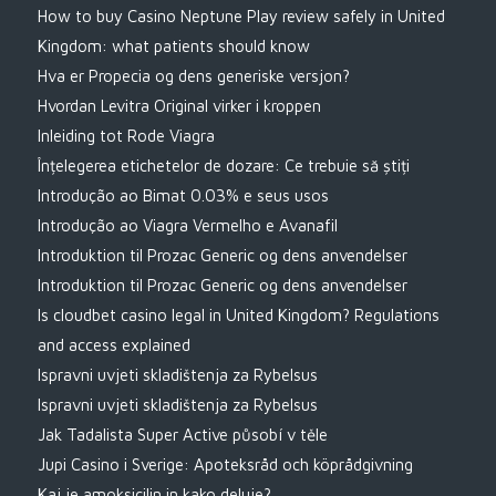
How to buy Casino Neptune Play review safely in United
Kingdom: what patients should know
Hva er Propecia og dens generiske versjon?
Hvordan Levitra Original virker i kroppen
Inleiding tot Rode Viagra
Înțelegerea etichetelor de dozare: Ce trebuie să știți
Introdução ao Bimat 0.03% e seus usos
Introdução ao Viagra Vermelho e Avanafil
Introduktion til Prozac Generic og dens anvendelser
Introduktion til Prozac Generic og dens anvendelser
Is cloudbet casino legal in United Kingdom? Regulations
and access explained
Ispravni uvjeti skladištenja za Rybelsus
Ispravni uvjeti skladištenja za Rybelsus
Jak Tadalista Super Active působí v těle
Jupi Casino i Sverige: Apoteksråd och köprådgivning
Kaj je amoksicilin in kako deluje?