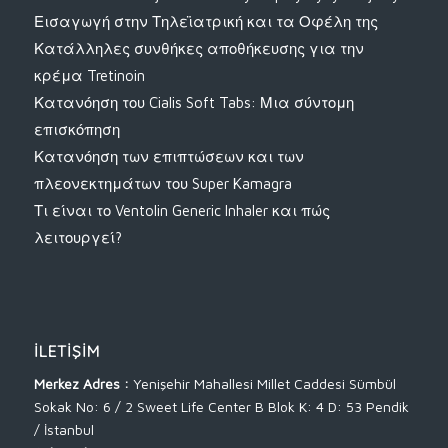
Εισαγωγή στην Τηλεϊατρική και τα Οφέλη της
Κατάλληλες συνθήκες αποθήκευσης για την
κρέμα Tretinoin
Κατανόηση του Cialis Soft Tabs: Μια σύντομη
επισκόπηση
Κατανόηση των επιπτώσεων και των
πλεονεκτημάτων του Super Kamagra
Τι είναι το Ventolin Generic Inhaler και πώς
λειτουργεί?
İLETIŞIM
Merkez Adres :
Yenişehir Mahallesi Millet Caddesi Sümbül
Sokak No: 6 / 2 Sweet Life Center B Blok K: 4 D: 53 Pendik
/ İstanbul