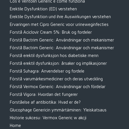
Cos’è Ventolin Generic e come funziona
Erektile Dysfunktion (ED) verstehen
Erektile Dysfunktion und ihre Auswirkungen verstehen
Ervaringen met Cipro Generic voor urineweginfecties
Forstå Aciclovir Cream 5%: Bruk og fordeler
Förstå Bactrim Generic: Användningar och mekanismer
Förstå Bactrim Generic: Användningar och mekanismer
Forstå erektil dysfunksjon hos diabetiske menn
Forstå erektil dysfunksjon: årsaker og implikasjoner
Forstå Suhagra: Anvendelser og fordele
Förstå varumärkesmediciner och deras utveckling
Förstå Vermox Generic: Användningar och fördelar
Forstå Vigora: Hvordan det fungerer
Forståelse af antibiotika: Hvad er de?
Glucophage Genericin ymmärtäminen: Yleiskatsaus
Historie sukcesu: Vermox Generic w akcji
Home