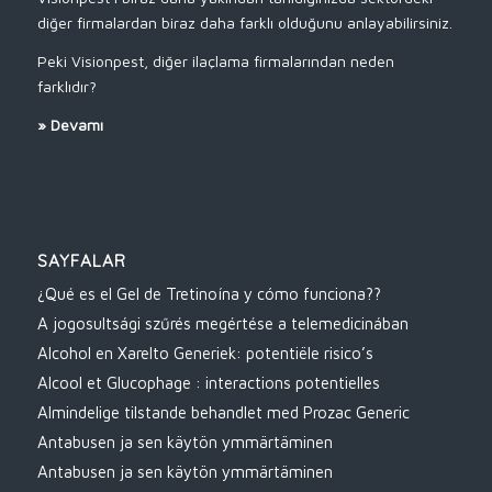
diğer firmalardan biraz daha farklı olduğunu anlayabilirsiniz.
Peki Visionpest, diğer ilaçlama firmalarından neden
farklıdır?
»
Devamı
SAYFALAR
¿Qué es el Gel de Tretinoína y cómo funciona??
A jogosultsági szűrés megértése a telemedicinában
Alcohol en Xarelto Generiek: potentiële risico’s
Alcool et Glucophage : interactions potentielles
Almindelige tilstande behandlet med Prozac Generic
Antabusen ja sen käytön ymmärtäminen
Antabusen ja sen käytön ymmärtäminen