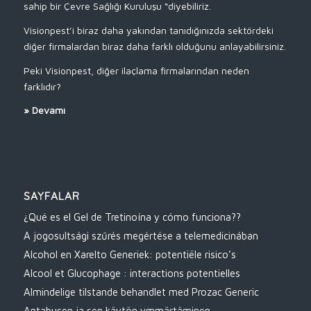
sahip bir Çevre Sağlığı Kuruluşu “diyebiliriz.
Visionpest’i biraz daha yakından tanıdığınızda sektördeki
diğer firmalardan biraz daha farklı olduğunu anlayabilirsiniz.
Peki Visionpest, diğer ilaçlama firmalarından neden
farklıdır?
»
Devamı
SAYFALAR
¿Qué es el Gel de Tretinoína y cómo funciona??
A jogosultsági szűrés megértése a telemedicinában
Alcohol en Xarelto Generiek: potentiële risico’s
Alcool et Glucophage : interactions potentielles
Almindelige tilstande behandlet med Prozac Generic
Antabusen ja sen käytön ymmärtäminen