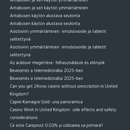
Antabusen ja sen käytön ymmärtäminen
Antabusen käytön alustava seulonta
Antabusen käytön alustava seulonta
Asiclovirin ymmärtäminen: emulsiovoide ja tabletit
selitettynä
Asiclovirin ymmärtäminen: emulsiovoide ja tabletit
selitettynä
Az aciklovir megértése: felhasználások és előnyök
Bevezetés a telemedicinába 2025-ben
Bevezetés a telemedicinába 2025-ben
Can you get 24vivo casino without prescription in United
Kingdom?
Capire Kamagra Gold: una panoramica
Casino Winit in United Kingdom: side effects and safety
considerations
Ce este Careprost 0.03% și utilizarea sa primară?