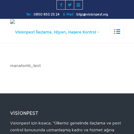
Tel :
0850 850 25 24
E-Mail :
bilgi@visionpest.org
manatomb_test
VISIONPEST
Visionpest için kısaca; “Ülkemiz genelinde ilaçlama ve pest
control konusunda uzmanlaşmış kadro ve hizmet ağına