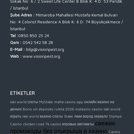
Sokak No: 6 / 2 Sweet Life Center B Blok K: 4 D: 53 Pendik
/ İstanbul
Şube Adres :
Mimaroba Mahallesi Mustafa Kemal Bulvarı
No: 4 Colorist Residence A Blok K: 6 D: 74 Büyükçekmece /
İstanbul
Tel :
0850 850 25 24
Gsm :
0542 542 58 28
E-Mail :
bilgi@visionpest.org
Web :
www.visionpest.org
ETİKETLER
laki world слоты
MyStake
mafia casino app
онлайн казино на
деньги
Bono sin depósito ruleta 2026
instasino casino
laki world
играть
laki world казино слоты
Stake
лаки ворлд зеркало
Olympe
свежие
Casino
chicken road
7k casino игровые автоматы
промокоды без отыгрыша в казино
Casino