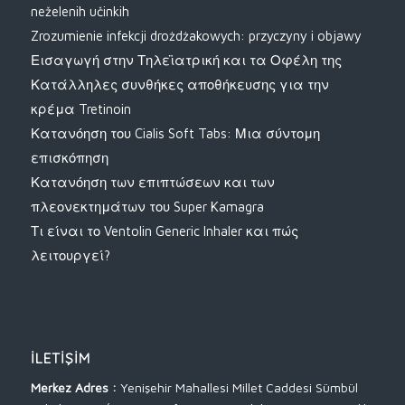
neželenih učinkih
Zrozumienie infekcji drożdżakowych: przyczyny i objawy
Εισαγωγή στην Τηλεϊατρική και τα Οφέλη της
Κατάλληλες συνθήκες αποθήκευσης για την
κρέμα Tretinoin
Κατανόηση του Cialis Soft Tabs: Μια σύντομη
επισκόπηση
Κατανόηση των επιπτώσεων και των
πλεονεκτημάτων του Super Kamagra
Τι είναι το Ventolin Generic Inhaler και πώς
λειτουργεί?
İLETIŞIM
Merkez Adres :
Yenişehir Mahallesi Millet Caddesi Sümbül