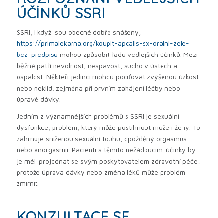
ÚČINKŮ SSRI
SSRI, i když jsou obecně dobře snášeny,
https://primalekarna.org/koupit-apcalis-sx-oralni-zele-
bez-predpisu
mohou způsobit řadu vedlejších účinků. Mezi
běžné patří nevolnost, nespavost, sucho v ústech a
ospalost. Někteří jedinci mohou pociťovat zvýšenou úzkost
nebo neklid, zejména při prvním zahájení léčby nebo
úpravě dávky.
Jedním z významnějších problémů s SSRI je sexuální
dysfunkce, problém, který může postihnout muže i ženy. To
zahrnuje sníženou sexuální touhu, opožděný orgasmus
nebo anorgasmii. Pacienti s těmito nežádoucími účinky by
je měli projednat se svým poskytovatelem zdravotní péče,
protože úprava dávky nebo změna léků může problém
zmírnit.
KONZULTACE SE