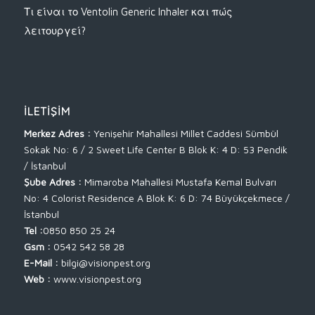
Τι είναι το Ventolin Generic Inhaler και πώς
λειτουργεί?
İLETIŞIM
Merkez Adres :
Yenişehir Mahallesi Millet Caddesi Sümbül
Sokak No: 6 / 2 Sweet Life Center B Blok K: 4 D: 53 Pendik
/ İstanbul
Şube Adres :
Mimaroba Mahallesi Mustafa Kemal Bulvarı
No: 4 Colorist Residence A Blok K: 6 D: 74 Büyükçekmece /
İstanbul
Tel :
0850 850 25 24
Gsm :
0542 542 58 28
E-Mail :
bilgi@visionpest.org
Web :
www.visionpest.org