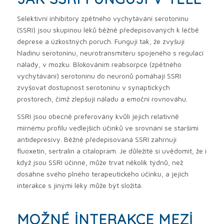
Selektivní inhibitory zpětného vychytávání serotoninu
(SSRI) jsou skupinou léků běžně předepisovaných k léčbě
deprese a úzkostných poruch. Fungují tak, že zvyšují
hladinu serotoninu, neurotransmiteru spojeného s regulací
nálady, v mozku. Blokováním reabsorpce (zpětného
vychytávání) serotoninu do neuronů pomáhají SSRI
zvyšovat dostupnost serotoninu v synaptických
prostorech, čímž zlepšují náladu a emoční rovnováhu.
SSRI jsou obecně preferovány kvůli jejich relativně
mírnému profilu vedlejších účinků ve srovnání se staršími
antidepresivy. Běžně předepisovaná SSRI zahrnují
fluoxetin, sertralin a citalopram. Je důležité si uvědomit, že i
když jsou SSRI účinné, může trvat několik týdnů, než
dosáhne svého plného terapeutického účinku, a jejich
interakce s jinými léky může být složitá.
MOŽNÉ INTERAKCE MEZI