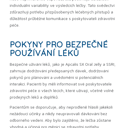
individuální variability ve výsledcích léčby. Tato svědectví
zdůrazňují potřebu přizpůsobených léčebných přístupů a
důležitost průběžné komunikace s poskytovateli zdravotní
péče.
POKYNY PRO BEZPEČNÉ
POUŽÍVÁNÍ LÉKŮ
Bezpečné užívání léků, jako je Apcalis SX Oral Jelly a SSRI,
zahrnuje dodržování předepsaných dávek, dodržování
pokynů pro plánování a uvědomění si potenciálních
interakcí. Pacienti by měli informovat své poskytovatele
zdravotní péče o všech lécích, které užívají, včetně volně
prodejných léků a doplňků.
Pacientům se doporučuje, aby neprodleně hlásili jakékoli
nežádoucí účinky a nikdy neupravovali dávkování bez
odborného vedení. Aby bylo zajištěno, že léčba zůstane
vhodná a účinná pro měnící se zdravotní potřeby