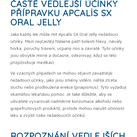
ČASTÉ VEDLEJŠÍ ÚČINKY
PŘÍPRAVKU APCALIS SX
ORAL JELLY
Jako každý lék může mít Apcalis SX Oral Jelly nežádoucí
účinky. Mezi nejčastěji hlášené patří bolesti hlavy, návaly
horka, poruchy trávení, ucpaný nos a závratě. Tyto účinky
jsou obvykle mírné a dočasné, odeznívají, když se tělo
přizpůsobuje medikaci.
Ve vzácných případech se mohou objevit závažnější
nežádoucí účinky, jako jsou změny vidění, náhlá ztráta
sluchu nebo prodloužená erekce (priapismus). Tyto vyžadují
okamžitou lékařskou pomoc. Je také důležité, aby se
uživatelé vyvarovali nadměrné konzumace alkoholu nebo
grapefruitových produktů, protože mohou narušit účinnost
léku a zvýšit riziko nežádoucích účinků.
ROZPOZNÁNÍ VEDLEJŠÍCH