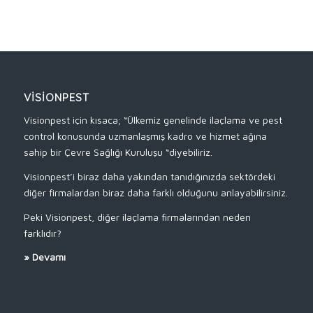
VISIONPEST
Visionpest için kısaca; “Ülkemiz genelinde ilaçlama ve pest
control konusunda uzmanlaşmış kadro ve hizmet ağına
sahip bir Çevre Sağlığı Kuruluşu “diyebiliriz.
Visionpest’i biraz daha yakından tanıdığınızda sektördeki
diğer firmalardan biraz daha farklı olduğunu anlayabilirsiniz.
Peki Visionpest, diğer ilaçlama firmalarından neden
farklıdır?
»
Devamı