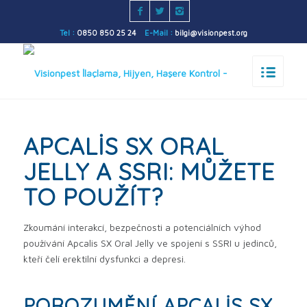
Tel :
0850 850 25 24
E-Mail :
bilgi@visionpest.org
APCALIS SX ORAL
JELLY A SSRI: MŮŽETE
TO POUŽÍT?
Zkoumání interakcí, bezpečnosti a potenciálních výhod
používání Apcalis SX Oral Jelly ve spojení s SSRI u jedinců,
kteří čelí erektilní dysfunkci a depresi.
POROZUMĚNÍ APCALIS SX