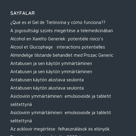
SAYFALAR
¿Qué es el Gel de Tretinoína y cómo funciona??
A jogosultsági szűrés megértése a telemedicinában
Alcohol en Xarelto Generiek: potentiële risico’s
Alcool et Glucophage : interactions potentielles
Almindelige tilstande behandlet med Prozac Generic
Antabusen ja sen käytön ymmärtäminen
Antabusen ja sen käytön ymmärtäminen
Antabusen käytön alustava seulonta
Antabusen käytön alustava seulonta
Asiclovirin ymmärtäminen: emulsiovoide ja tabletit
selitettynä
Asiclovirin ymmärtäminen: emulsiovoide ja tabletit
selitettynä
Az aciklovir megértése: felhasználások és előnyök