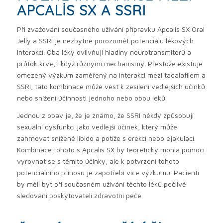
APCALIS SX A SSRI
Při zvažování současného užívání přípravku Apcalis SX Oral
Jelly a SSRI je nezbytné porozumět potenciálu lékových
interakcí. Oba léky ovlivňují hladiny neurotransmiterů a
průtok krve, i když různými mechanismy. Přestože existuje
omezený výzkum zaměřený na interakci mezi tadalafilem a
SSRI, tato kombinace může vést k zesílení vedlejších účinků
nebo snížení účinnosti jednoho nebo obou léků.
Jednou z obav je, že je známo, že SSRI někdy způsobují
sexuální dysfunkci jako vedlejší účinek, který může
zahrnovat snížené libido a potíže s erekcí nebo ejakulací.
Kombinace tohoto s Apcalis SX by teoreticky mohla pomoci
vyrovnat se s těmito účinky, ale k potvrzení tohoto
potenciálního přínosu je zapotřebí více výzkumu. Pacienti
by měli být při současném užívání těchto léků pečlivě
sledováni poskytovateli zdravotní péče.