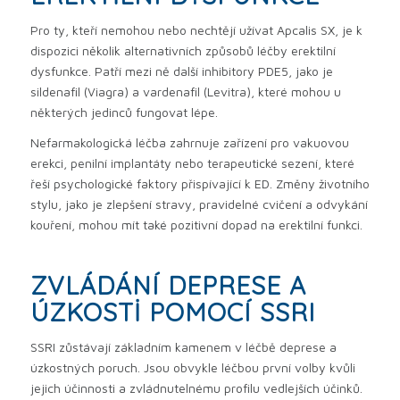
Pro ty, kteří nemohou nebo nechtějí užívat Apcalis SX, je k
dispozici několik alternativních způsobů léčby erektilní
dysfunkce. Patří mezi ně další inhibitory PDE5, jako je
sildenafil (Viagra) a vardenafil (Levitra), které mohou u
některých jedinců fungovat lépe.
Nefarmakologická léčba zahrnuje zařízení pro vakuovou
erekci, penilní implantáty nebo terapeutické sezení, které
řeší psychologické faktory přispívající k ED. Změny životního
stylu, jako je zlepšení stravy, pravidelné cvičení a odvykání
kouření, mohou mít také pozitivní dopad na erektilní funkci.
ZVLÁDÁNÍ DEPRESE A
ÚZKOSTI POMOCÍ SSRI
SSRI zůstávají základním kamenem v léčbě deprese a
úzkostných poruch. Jsou obvykle léčbou první volby kvůli
jejich účinnosti a zvládnutelnému profilu vedlejších účinků.