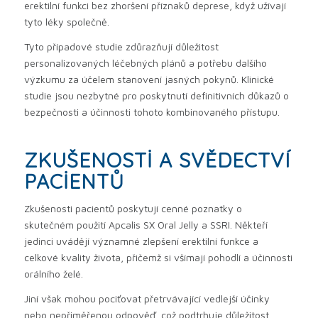
erektilní funkci bez zhoršení příznaků deprese, když užívají
tyto léky společně.
Tyto případové studie zdůrazňují důležitost
personalizovaných léčebných plánů a potřebu dalšího
výzkumu za účelem stanovení jasných pokynů. Klinické
studie jsou nezbytné pro poskytnutí definitivních důkazů o
bezpečnosti a účinnosti tohoto kombinovaného přístupu.
ZKUŠENOSTI A SVĚDECTVÍ
PACIENTŮ
Zkušenosti pacientů poskytují cenné poznatky o
skutečném použití Apcalis SX Oral Jelly a SSRI. Někteří
jedinci uvádějí významné zlepšení erektilní funkce a
celkové kvality života, přičemž si všímají pohodlí a účinnosti
orálního želé.
Jiní však mohou pociťovat přetrvávající vedlejší účinky
nebo nepřiměřenou odpověď, což podtrhuje důležitost