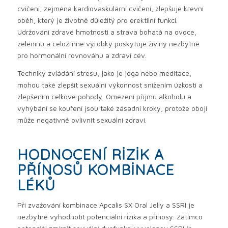
cvičení, zejména kardiovaskulární cvičení, zlepšuje krevní
oběh, který je životně důležitý pro erektilní funkci.
Udržování zdravé hmotnosti a strava bohatá na ovoce,
zeleninu a celozrnné výrobky poskytuje živiny nezbytné
pro hormonální rovnováhu a zdraví cév.
Techniky zvládání stresu, jako je jóga nebo meditace,
mohou také zlepšit sexuální výkonnost snížením úzkosti a
zlepšením celkové pohody. Omezení příjmu alkoholu a
vyhýbání se kouření jsou také zásadní kroky, protože obojí
může negativně ovlivnit sexuální zdraví.
HODNOCENÍ RIZIK A
PŘÍNOSŮ KOMBINACE
LÉKŮ
Při zvažování kombinace Apcalis SX Oral Jelly a SSRI je
nezbytné vyhodnotit potenciální rizika a přínosy. Zatímco