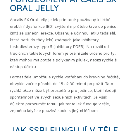
ORAL JELLY
Apcalis SX Oral Jelly je lék primárně používaný k léčbě
erektilní dysfunkce (ED) zvýšením průtoku krve do penisu,
čímž se usnadní erekce. Obsahuje účinnou látku tadalafil,
která patří do třídy léků známých jako inhibitory
fosfodiesterázy typu 5 (inhibitory PDE5). Na rozdíl od
tradičních tabletových forem je orální želé určeno pro ty,
kteří mohou mít potíže s polykáním pilulek, nabízí rychlejší
nástup účinku.
Formát želé umožňuje rychlé vstřebání do krevního řečiště,
obvykle začne působit do 15 až 30 minut po požití. Tato
rychlá akce může být prospěšná pro jedince, kteří hledají
spontánnost ve svých sexuálních aktivitách. Je však
důležité porozumět tomu, jak tento lék funguje v těle,
zejména když se používá spolu s jinými léčbami.
JAK SSRI FUNGUJÍ V TĚLE