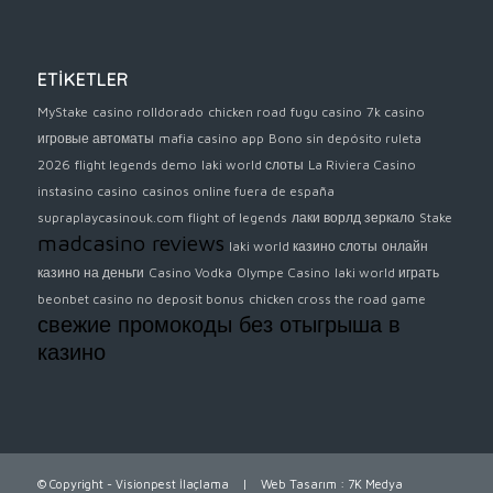
ETİKETLER
MyStake
casino rolldorado
chicken road
fugu casino
7k casino
игровые автоматы
mafia casino app
Bono sin depósito ruleta
2026
flight legends demo
laki world слоты
La Riviera Casino
instasino casino
casinos online fuera de españa
supraplaycasinouk.com
flight of legends
лаки ворлд зеркало
Stake
madcasino reviews
laki world казино слоты
онлайн
казино на деньги
Casino Vodka
Olympe Casino
laki world играть
beonbet casino no deposit bonus
chicken cross the road game
свежие промокоды без отыгрыша в
казино
© Copyright - Visionpest İlaçlama |
Web Tasarım
:
7K Medya