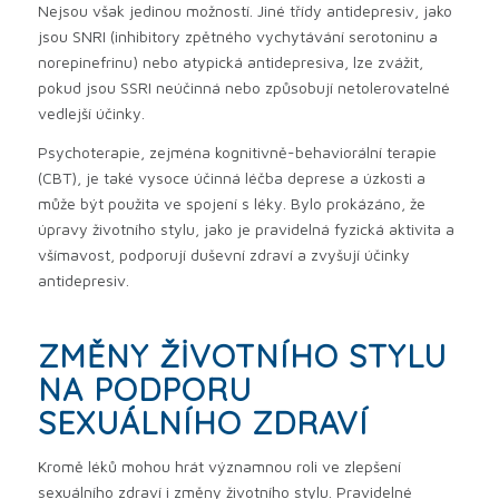
Nejsou však jedinou možností. Jiné třídy antidepresiv, jako
jsou SNRI (inhibitory zpětného vychytávání serotoninu a
norepinefrinu) nebo atypická antidepresiva, lze zvážit,
pokud jsou SSRI neúčinná nebo způsobují netolerovatelné
vedlejší účinky.
Psychoterapie, zejména kognitivně-behaviorální terapie
(CBT), je také vysoce účinná léčba deprese a úzkosti a
může být použita ve spojení s léky. Bylo prokázáno, že
úpravy životního stylu, jako je pravidelná fyzická aktivita a
všímavost, podporují duševní zdraví a zvyšují účinky
antidepresiv.
ZMĚNY ŽIVOTNÍHO STYLU
NA PODPORU
SEXUÁLNÍHO ZDRAVÍ
Kromě léků mohou hrát významnou roli ve zlepšení
sexuálního zdraví i změny životního stylu. Pravidelné