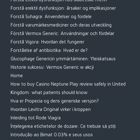
Forstå erektil dysfunksjon: årsaker og implikasjoner
Forstå Suhagra: Anvendelser og fordele
Förstå varumärkesmediciner och deras utveckling
Förstå Vermox Generic: Användningar och fördelar
Forstå Vigora: Hvordan det fungerer
Forståelse af antibiotika: Hvad er de?
Glucophage Genericin ymmärtäminen: Yleiskatsaus
Historie sukcesu: Vermox Generic w akcji
Home
How to buy Casino Neptune Play review safely in United
Kingdom: what patients should know
Hva er Propecia og dens generiske versjon?
Hvordan Levitra Original virker i kroppen
Inleiding tot Rode Viagra
Înțelegerea etichetelor de dozare: Ce trebuie să știți
Introdução ao Bimat 0.03% e seus usos