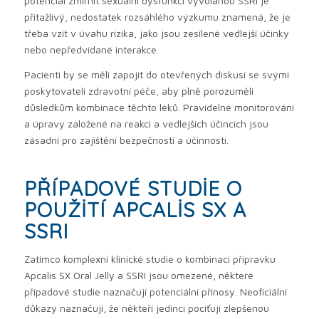
potenciál zmírnit sexuální dysfunkci vyvolanou SSRI je
přitažlivý, nedostatek rozsáhlého výzkumu znamená, že je
třeba vzít v úvahu rizika, jako jsou zesílené vedlejší účinky
nebo nepředvídané interakce.
Pacienti by se měli zapojit do otevřených diskusí se svými
poskytovateli zdravotní péče, aby plně porozuměli
důsledkům kombinace těchto léků. Pravidelné monitorování
a úpravy založené na reakci a vedlejších účincích jsou
zásadní pro zajištění bezpečnosti a účinnosti.
PŘÍPADOVÉ STUDIE O
POUŽITÍ APCALIS SX A
SSRI
Zatímco komplexní klinické studie o kombinaci přípravku
Apcalis SX Oral Jelly a SSRI jsou omezené, některé
případové studie naznačují potenciální přínosy. Neoficiální
důkazy naznačují, že někteří jedinci pociťují zlepšenou