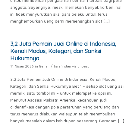
untuk memberikan pengalaman bermain terbaik bagi para
anggota. Sayangnya, meski memakan banyak korban, hal
ini tidak menyurutkan aksi para pelaku untuk terus
menghamburkan uang demi memenangkan slot […]
3,2 Juta Pemain Judi Online di Indonesia,
Kenali Modus, Kategori, dan Sanksi
Hukumnya
/
11 Nisan 2026
in
Genel
tarafından
visionpest
3,2 Juta Pemain Judi Online di Indonesia, Kenali Modus,
Kategori, dan Sanksi Hukumnya Bet ‘ – setiap slot uang asli
memiliki satu tombol ini – untuk melompat ke opsi ini.
Menurut Asosasi Psikiatri Amerika, kecanduan judi
diidentifikasi dengan pola pertaruhan yang berulang dan
terus menerus dilakukan walaupun telah menimbulkan
banyak masalah dalam kehidupan seseorang. Beragam […]