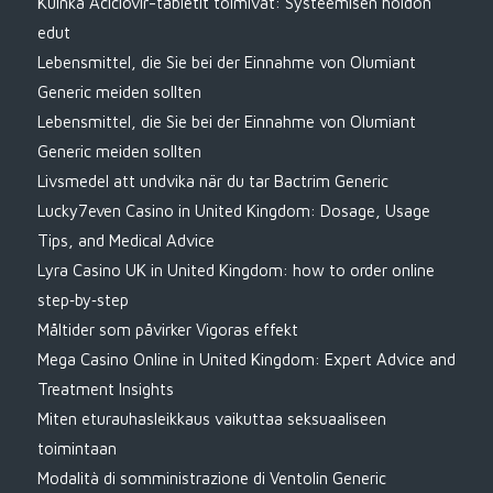
Kuinka Aciclovir-tabletit toimivat: Systeemisen hoidon
edut
Lebensmittel, die Sie bei der Einnahme von Olumiant
Generic meiden sollten
Lebensmittel, die Sie bei der Einnahme von Olumiant
Generic meiden sollten
Livsmedel att undvika när du tar Bactrim Generic
Lucky7even Casino in United Kingdom: Dosage, Usage
Tips, and Medical Advice
Lyra Casino UK in United Kingdom: how to order online
step‑by‑step
Måltider som påvirker Vigoras effekt
Mega Casino Online in United Kingdom: Expert Advice and
Treatment Insights
Miten eturauhasleikkaus vaikuttaa seksuaaliseen
toimintaan
Modalità di somministrazione di Ventolin Generic