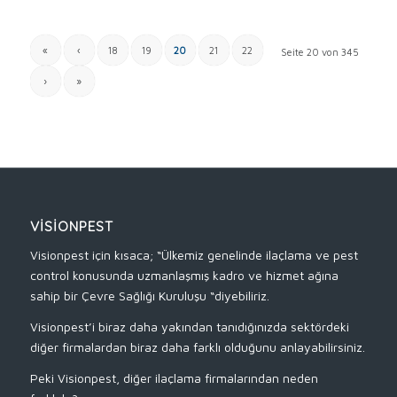
«
‹
18
19
20
21
22
Seite 20 von 345
›
»
VISIONPEST
Visionpest için kısaca; “Ülkemiz genelinde ilaçlama ve pest
control konusunda uzmanlaşmış kadro ve hizmet ağına
sahip bir Çevre Sağlığı Kuruluşu “diyebiliriz.
Visionpest’i biraz daha yakından tanıdığınızda sektördeki
diğer firmalardan biraz daha farklı olduğunu anlayabilirsiniz.
Peki Visionpest, diğer ilaçlama firmalarından neden