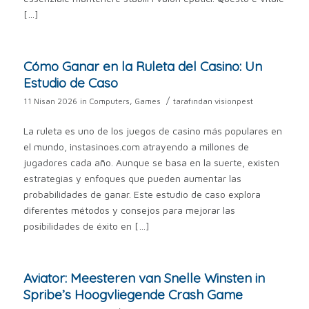
[…]
Cómo Ganar en la Ruleta del Casino: Un
Estudio de Caso
/
11 Nisan 2026
in
Computers, Games
tarafından
visionpest
La ruleta es uno de los juegos de casino más populares en
el mundo, instasinoes.com atrayendo a millones de
jugadores cada año. Aunque se basa en la suerte, existen
estrategias y enfoques que pueden aumentar las
probabilidades de ganar. Este estudio de caso explora
diferentes métodos y consejos para mejorar las
posibilidades de éxito en […]
Aviator: Meesteren van Snelle Winsten in
Spribe’s Hoogvliegende Crash Game