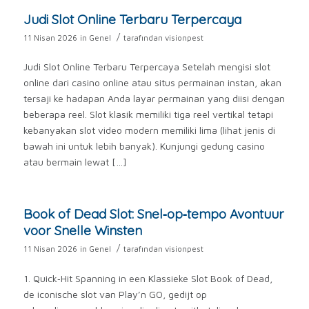
Judi Slot Online Terbaru Terpercaya
/
11 Nisan 2026
in
Genel
tarafından
visionpest
Judi Slot Online Terbaru Terpercaya Setelah mengisi slot
online dari casino online atau situs permainan instan, akan
tersaji ke hadapan Anda layar permainan yang diisi dengan
beberapa reel. Slot klasik memiliki tiga reel vertikal tetapi
kebanyakan slot video modern memiliki lima (lihat jenis di
bawah ini untuk lebih banyak). Kunjungi gedung casino
atau bermain lewat […]
Book of Dead Slot: Snel‑op‑tempo Avontuur
voor Snelle Winsten
/
11 Nisan 2026
in
Genel
tarafından
visionpest
1. Quick‑Hit Spanning in een Klassieke Slot Book of Dead,
de iconische slot van Play’n GO, gedijt op