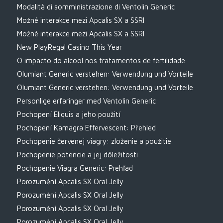
Modalità di somministrazione di Ventolin Generic
Možné interakce mezi Apcalis SX a SSRI
Možné interakce mezi Apcalis SX a SSRI
New PlayRegal Casino This Year
O impacto do álcool nos tratamentos de fertilidade
Olumiant Generic verstehen: Verwendung und Vorteile
Olumiant Generic verstehen: Verwendung und Vorteile
Personlige erfaringer med Ventolin Generic
Pochopení Eliquis a jeho použití
Pochopení Kamagra Effervescent: Přehled
Pochopenie červenej viagry: zloženie a použitie
Pochopenie potencie a jej dôležitosti
Pochopenie Viagra Generic: Prehľad
Porozumění Apcalis SX Oral Jelly
Porozumění Apcalis SX Oral Jelly
Porozumění Apcalis SX Oral Jelly
Porozumění Apcalis SX Oral Jelly