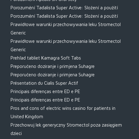
Porozumění Tadalista Super Active: Složení a použití
Porozumění Tadalista Super Active: Složení a použití
Prawidłowe warunki przechowywania leku Stromectol
Generic
Prawidłowe warunki przechowywania leku Stromectol
Generic
Prehľad tabliet Kamagra Soft Tabs
Preporučeno doziranje i primjena Suhagre
Preporučeno doziranje i primjena Suhagre
Présentation du Cialis Super Actif
Principais diferenças entre ED e PE
Principais diferenças entre ED e PE
Pros and cons of electric wins casino for patients in
United Kingdom
Przechowuj lek generyczny Stromectol poza zasięgiem
dzieci