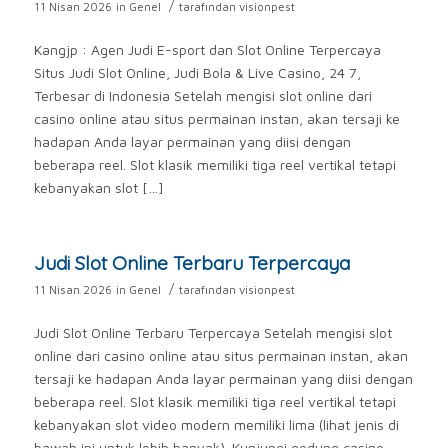
/
11 Nisan 2026
in
Genel
tarafından
visionpest
Kangjp : Agen Judi E-sport dan Slot Online Terpercaya
Situs Judi Slot Online, Judi Bola & Live Casino, 24 7,
Terbesar di Indonesia Setelah mengisi slot online dari
casino online atau situs permainan instan, akan tersaji ke
hadapan Anda layar permainan yang diisi dengan
beberapa reel. Slot klasik memiliki tiga reel vertikal tetapi
kebanyakan slot […]
Judi Slot Online Terbaru Terpercaya
/
11 Nisan 2026
in
Genel
tarafından
visionpest
Judi Slot Online Terbaru Terpercaya Setelah mengisi slot
online dari casino online atau situs permainan instan, akan
tersaji ke hadapan Anda layar permainan yang diisi dengan
beberapa reel. Slot klasik memiliki tiga reel vertikal tetapi
kebanyakan slot video modern memiliki lima (lihat jenis di
bawah ini untuk lebih banyak). Kunjungi gedung casino