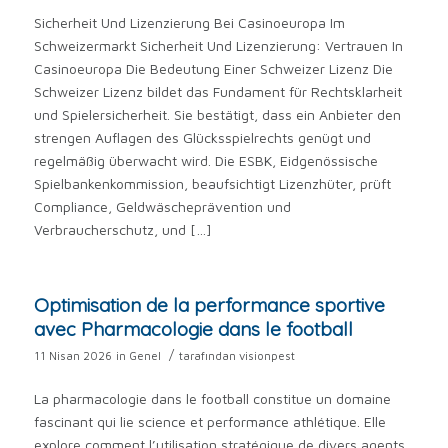
Sicherheit Und Lizenzierung Bei Casinoeuropa Im
Schweizermarkt Sicherheit Und Lizenzierung: Vertrauen In
Casinoeuropa Die Bedeutung Einer Schweizer Lizenz Die
Schweizer Lizenz bildet das Fundament für Rechtsklarheit
und Spielersicherheit. Sie bestätigt, dass ein Anbieter den
strengen Auflagen des Glücksspielrechts genügt und
regelmäßig überwacht wird. Die ESBK, Eidgenössische
Spielbankenkommission, beaufsichtigt Lizenzhüter, prüft
Compliance, Geldwäscheprävention und
Verbraucherschutz, und […]
Optimisation de la performance sportive
avec Pharmacologie dans le football
/
11 Nisan 2026
in
Genel
tarafından
visionpest
La pharmacologie dans le football constitue un domaine
fascinant qui lie science et performance athlétique. Elle
explore comment l’utilisation stratégique de divers agents