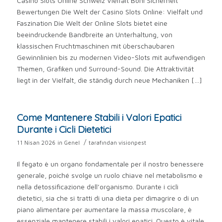
Casino Slots Online Schweiz Vielfalt Boni Sicherheit
Bewertungen Die Welt der Casino Slots Online: Vielfalt und
Faszination Die Welt der Online Slots bietet eine
beeindruckende Bandbreite an Unterhaltung, von
klassischen Fruchtmaschinen mit überschaubaren
Gewinnlinien bis zu modernen Video-Slots mit aufwendigen
Themen, Grafiken und Surround-Sound. Die Attraktivität
liegt in der Vielfalt, die ständig durch neue Mechaniken […]
Come Mantenere Stabili i Valori Epatici
Durante i Cicli Dietetici
/
11 Nisan 2026
in
Genel
tarafından
visionpest
Il fegato è un organo fondamentale per il nostro benessere
generale, poiché svolge un ruolo chiave nel metabolismo e
nella detossificazione dell’organismo. Durante i cicli
dietetici, sia che si tratti di una dieta per dimagrire o di un
piano alimentare per aumentare la massa muscolare, è
essenziale mantenere stabili i valori epatici. Questo è vitale