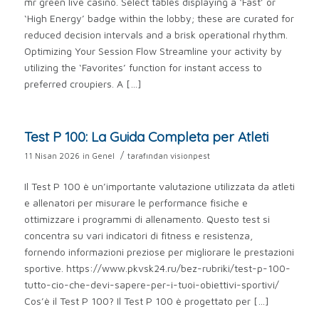
mr green live casino. Select tables displaying a ‘Fast’ or
‘High Energy’ badge within the lobby; these are curated for
reduced decision intervals and a brisk operational rhythm.
Optimizing Your Session Flow Streamline your activity by
utilizing the ‘Favorites’ function for instant access to
preferred croupiers. A […]
Test P 100: La Guida Completa per Atleti
/
11 Nisan 2026
in
Genel
tarafından
visionpest
Il Test P 100 è un’importante valutazione utilizzata da atleti
e allenatori per misurare le performance fisiche e
ottimizzare i programmi di allenamento. Questo test si
concentra su vari indicatori di fitness e resistenza,
fornendo informazioni preziose per migliorare le prestazioni
sportive. https://www.pkvsk24.ru/bez-rubriki/test-p-100-
tutto-cio-che-devi-sapere-per-i-tuoi-obiettivi-sportivi/
Cos’è il Test P 100? Il Test P 100 è progettato per […]