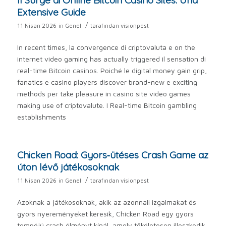
Il Surge di Online Bitcoin Casino Sites: Una
Extensive Guide
/
11 Nisan 2026
in
Genel
tarafından
visionpest
In recent times, la convergence di criptovaluta e on the
internet video gaming has actually triggered il sensation di
real-time Bitcoin casinos. Poiché le digital money gain grip,
fanatics e casino players discover brand-new e exciting
methods per take pleasure in casino site video games
making use of criptovalute. I Real-time Bitcoin gambling
establishments
Chicken Road: Gyors‑ütéses Crash Game az
úton lévő játékosoknak
/
11 Nisan 2026
in
Genel
tarafından
visionpest
Azoknak a játékosoknak, akik az azonnali izgalmakat és
gyors nyereményeket keresik, Chicken Road egy gyors
tempójú crash élményt kínál, amely tökéletesen illeszkedik