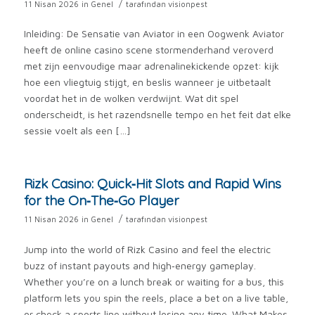
/
11 Nisan 2026
in
Genel
tarafından
visionpest
Inleiding: De Sensatie van Aviator in een Oogwenk Aviator
heeft de online casino scene stormenderhand veroverd
met zijn eenvoudige maar adrenalinekickende opzet: kijk
hoe een vliegtuig stijgt, en beslis wanneer je uitbetaalt
voordat het in de wolken verdwijnt. Wat dit spel
onderscheidt, is het razendsnelle tempo en het feit dat elke
sessie voelt als een […]
Rizk Casino: Quick‑Hit Slots and Rapid Wins
for the On‑The‑Go Player
/
11 Nisan 2026
in
Genel
tarafından
visionpest
Jump into the world of Rizk Casino and feel the electric
buzz of instant payouts and high‑energy gameplay.
Whether you’re on a lunch break or waiting for a bus, this
platform lets you spin the reels, place a bet on a live table,
or check a sports line without losing any time. What Makes