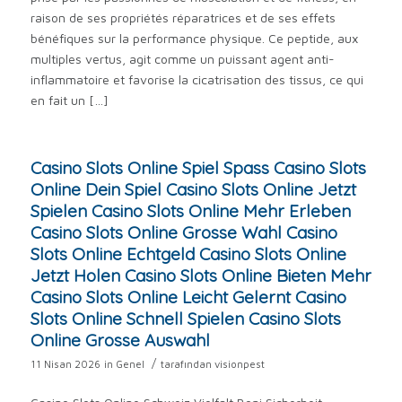
raison de ses propriétés réparatrices et de ses effets
bénéfiques sur la performance physique. Ce peptide, aux
multiples vertus, agit comme un puissant agent anti-
inflammatoire et favorise la cicatrisation des tissus, ce qui
en fait un […]
Casino Slots Online Spiel Spass Casino Slots
Online Dein Spiel Casino Slots Online Jetzt
Spielen Casino Slots Online Mehr Erleben
Casino Slots Online Grosse Wahl Casino
Slots Online Echtgeld Casino Slots Online
Jetzt Holen Casino Slots Online Bieten Mehr
Casino Slots Online Leicht Gelernt Casino
Slots Online Schnell Spielen Casino Slots
Online Grosse Auswahl
/
11 Nisan 2026
in
Genel
tarafından
visionpest