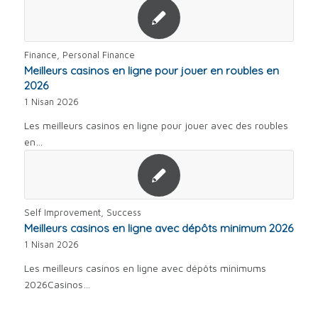
Finance, Personal Finance
Meilleurs casinos en ligne pour jouer en roubles en
2026
1 Nisan 2026
Les meilleurs casinos en ligne pour jouer avec des roubles
en…
Self Improvement, Success
Meilleurs casinos en ligne avec dépôts minimum 2026
1 Nisan 2026
Les meilleurs casinos en ligne avec dépôts minimums
2026Casinos…