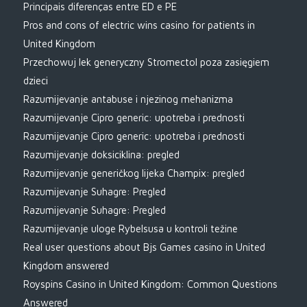
Principais diferenças entre ED e PE
Pros and cons of electric wins casino for patients in
United Kingdom
Przechowuj lek generyczny Stromectol poza zasięgiem
dzieci
Razumijevanje antabuse i njezinog mehanizma
Razumijevanje Cipro generic: upotreba i prednosti
Razumijevanje Cipro generic: upotreba i prednosti
Razumijevanje doksiciklina: pregled
Razumijevanje generičkog lijeka Champix: pregled
Razumijevanje Suhagre: Pregled
Razumijevanje Suhagre: Pregled
Razumijevanje uloge Rybelsusa u kontroli težine
Real user questions about Bjs Games casino in United
Kingdom answered
Royspins Casino in United Kingdom: Common Questions
Answered