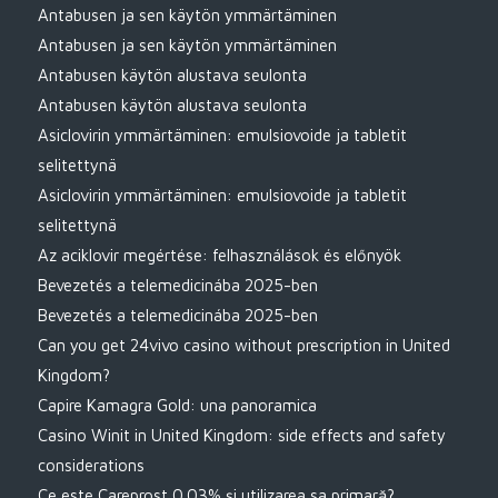
Antabusen ja sen käytön ymmärtäminen
Antabusen ja sen käytön ymmärtäminen
Antabusen käytön alustava seulonta
Antabusen käytön alustava seulonta
Asiclovirin ymmärtäminen: emulsiovoide ja tabletit
selitettynä
Asiclovirin ymmärtäminen: emulsiovoide ja tabletit
selitettynä
Az aciklovir megértése: felhasználások és előnyök
Bevezetés a telemedicinába 2025-ben
Bevezetés a telemedicinába 2025-ben
Can you get 24vivo casino without prescription in United
Kingdom?
Capire Kamagra Gold: una panoramica
Casino Winit in United Kingdom: side effects and safety
considerations
Ce este Careprost 0.03% și utilizarea sa primară?