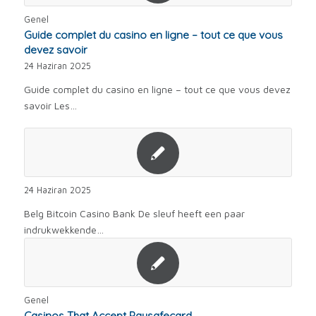
Genel
Guide complet du casino en ligne – tout ce que vous
devez savoir
24 Haziran 2025
Guide complet du casino en ligne – tout ce que vous devez
savoir Les…
24 Haziran 2025
Belg Bitcoin Casino Bank De sleuf heeft een paar
indrukwekkende…
Genel
Casinos That Accept Paysafecard