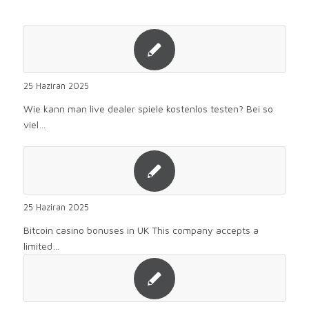
25 Haziran 2025
Wie kann man live dealer spiele kostenlos testen? Bei so
viel…
25 Haziran 2025
Bitcoin casino bonuses in UK This company accepts a
limited…