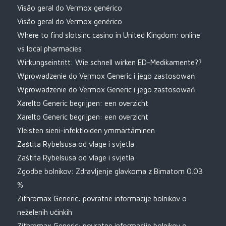
Visão geral do Vermox genérico
Visão geral do Vermox genérico
Where to find slotsinc casino in United Kingdom: online
vs local pharmacies
Wirkungseintritt: Wie schnell wirken ED-Medikamente??
Wprowadzenie do Vermox Generic i jego zastosowań
Wprowadzenie do Vermox Generic i jego zastosowań
Xarelto Generic begrijpen: een overzicht
Xarelto Generic begrijpen: een overzicht
Yleisten sieni-infektioiden ymmärtäminen
Zaštita Rybelsusa od vlage i svjetla
Zaštita Rybelsusa od vlage i svjetla
Zgodbe bolnikov: Zdravljenje glavkoma z Bimatom 0.03
%
Zithromax Generic: povratne informacije bolnikov o
neželenih učinkih
Zithromax Generic: povratne informacije bolnikov o