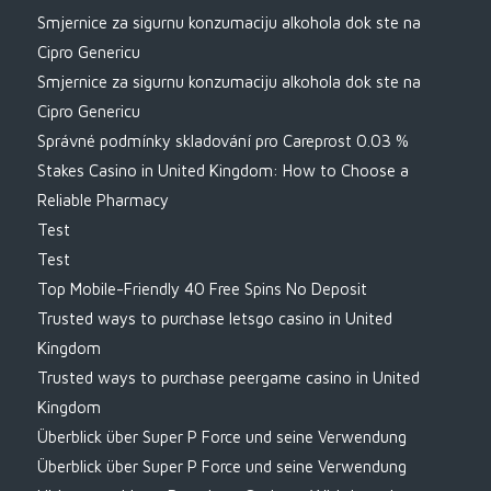
Smjernice za sigurnu konzumaciju alkohola dok ste na
Cipro Genericu
Smjernice za sigurnu konzumaciju alkohola dok ste na
Cipro Genericu
Správné podmínky skladování pro Careprost 0.03 %
Stakes Casino in United Kingdom: How to Choose a
Reliable Pharmacy
Test
Test
Top Mobile-Friendly 40 Free Spins No Deposit
Trusted ways to purchase letsgo casino in United
Kingdom
Trusted ways to purchase peergame casino in United
Kingdom
Überblick über Super P Force und seine Verwendung
Überblick über Super P Force und seine Verwendung