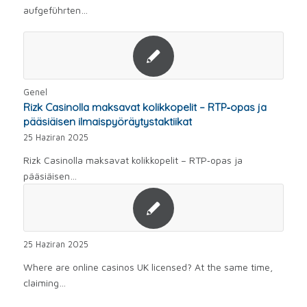
aufgeführten…
Genel
Rizk Casinolla maksavat kolikkopelit – RTP‑opas ja
pääsiäisen ilmaispyöräytystaktiikat
25 Haziran 2025
Rizk Casinolla maksavat kolikkopelit – RTP‑opas ja
pääsiäisen…
25 Haziran 2025
Where are online casinos UK licensed? At the same time,
claiming…