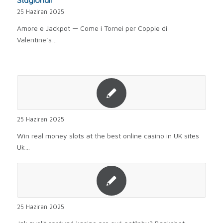
Stagionali
25 Haziran 2025
Amore e Jackpot — Come i Tornei per Coppie di
Valentine’s…
25 Haziran 2025
Win real money slots at the best online casino in UK sites
Uk…
25 Haziran 2025