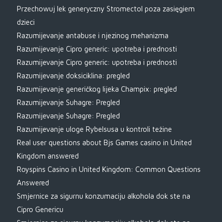
Przechowuj lek generyczny Stromectol poza zasięgiem
dzieci
Razumijevanje antabuse i njezinog mehanizma
Razumijevanje Cipro generic: upotreba i prednosti
Razumijevanje Cipro generic: upotreba i prednosti
Razumijevanje doksiciklina: pregled
Razumijevanje generičkog lijeka Champix: pregled
Razumijevanje Suhagre: Pregled
Razumijevanje Suhagre: Pregled
Razumijevanje uloge Rybelsusa u kontroli težine
Real user questions about Bjs Games casino in United
Kingdom answered
Royspins Casino in United Kingdom: Common Questions
Answered
Smjernice za sigurnu konzumaciju alkohola dok ste na
Cipro Genericu