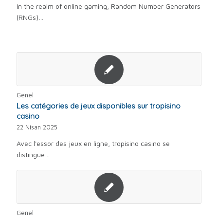
In the realm of online gaming, Random Number Generators
(RNGs)…
Genel
Les catégories de jeux disponibles sur tropisino
casino
22 Nisan 2025
Avec l'essor des jeux en ligne, tropisino casino se
distingue…
Genel