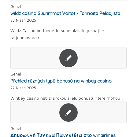
Genel
wildz casino Suurimmat Voitot - Tarinoita Pelaajista
22 Nisan 2025
Wildz Casino on tunnettu suomalaisille pelaajille
tarjoamastaan…
Genel
Přehled různých typů bonusů na winbay casino
22 Nisan 2025
Winbay casino nabízí širokou škálu bonusů, které mohou…
Genel
Δημοφιλή Τυχερά Παιχνίδια στο winairlines