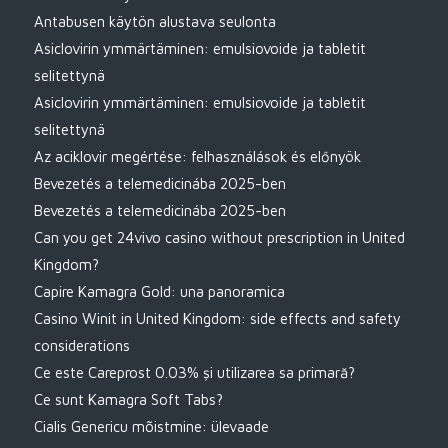
Antabusen käytön alustava seulonta
Asiclovirin ymmärtäminen: emulsiovoide ja tabletit
selitettynä
Asiclovirin ymmärtäminen: emulsiovoide ja tabletit
selitettynä
Az aciklovir megértése: felhasználások és előnyök
Bevezetés a telemedicinába 2025-ben
Bevezetés a telemedicinába 2025-ben
Can you get 24vivo casino without prescription in United
Kingdom?
Capire Kamagra Gold: una panoramica
Casino Winit in United Kingdom: side effects and safety
considerations
Ce este Careprost 0.03% și utilizarea sa primară?
Ce sunt Kamagra Soft Tabs?
Cialis Genericu mõistmine: ülevaade