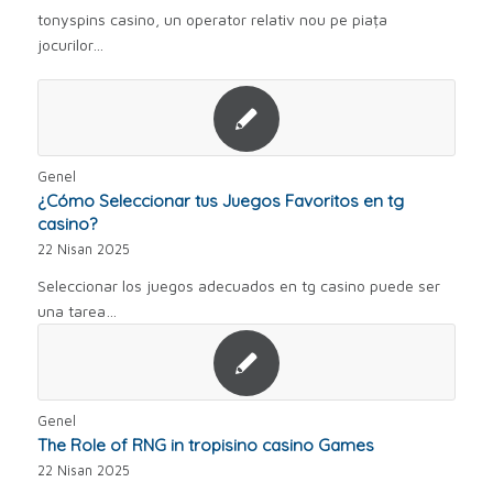
tonyspins casino, un operator relativ nou pe piața
jocurilor…
Genel
¿Cómo Seleccionar tus Juegos Favoritos en tg
casino?
22 Nisan 2025
Seleccionar los juegos adecuados en tg casino puede ser
una tarea…
Genel
The Role of RNG in tropisino casino Games
22 Nisan 2025