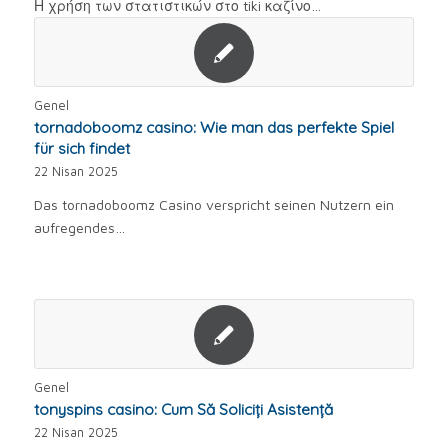
Η χρήση των στατιστικών στο tiki καζίνο…
Genel
tornadoboomz casino: Wie man das perfekte Spiel
für sich findet
22 Nisan 2025
Das tornadoboomz Casino verspricht seinen Nutzern ein
aufregendes…
Genel
tonyspins casino: Cum Să Soliciți Asistență
22 Nisan 2025