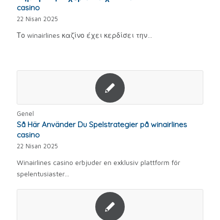
casino
22 Nisan 2025
Το winairlines καζίνο έχει κερδίσει την…
Genel
Så Här Använder Du Spelstrategier på winairlines
casino
22 Nisan 2025
Winairlines casino erbjuder en exklusiv plattform för
spelentusiaster…