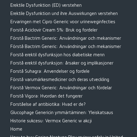
Erektile Dysfunktion (ED) verstehen
Erektile Dysfunktion und ihre Auswirkungen verstehen
Ervaringen met Cipro Generic voor urineweginfecties
Forstå Aciclovir Cream 5%: Bruk og fordeler
Förstå Bactrim Generic: Användningar och mekanismer
Förstå Bactrim Generic: Användningar och mekanismer
Forstå erektil dysfunksjon hos diabetiske menn
Forstå erektil dysfunksjon: årsaker og implikasjoner
Forstå Suhagra: Anvendelser og fordele
Förstå varumärkesmediciner och deras utveckling
Förstå Vermox Generic: Användningar och fördelar
Forstå Vigora: Hvordan det fungerer
Forståelse af antibiotika: Hvad er de?
Glucophage Genericin ymmärtäminen: Yleiskatsaus
Historie sukcesu: Vermox Generic w akcji
Home