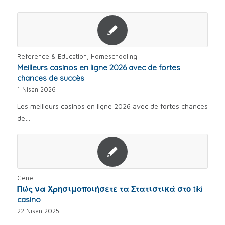
Reference & Education, Homeschooling
Meilleurs casinos en ligne 2026 avec de fortes
chances de succès
1 Nisan 2026
Les meilleurs casinos en ligne 2026 avec de fortes chances
de…
Genel
Πώς να Χρησιμοποιήσετε τα Στατιστικά στο tiki
casino
22 Nisan 2025