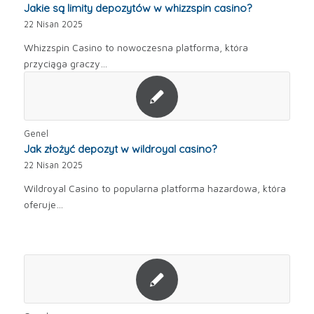
Jakie są limity depozytów w whizzspin casino?
22 Nisan 2025
Whizzspin Casino to nowoczesna platforma, która
przyciąga graczy…
Genel
Jak złożyć depozyt w wildroyal casino?
22 Nisan 2025
Wildroyal Casino to popularna platforma hazardowa, która
oferuje…