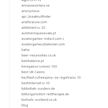
annasassistans.se
anonymous
apr_breakoutfinder
ariaforacow.com
attdistant.ru 20
autohenriquesevale.pt
aviatorgames-india.it.com c
aviatorgameuzbekistan.com
bahis
beer-necessities.co.uk
beinbalance.pt
beregaevo.runews 100
Best UK Casino
bezflash.rufreespiny-za-registraciu 10
bezhinternat.ru 10
bibliothek-sundern.de
bildungsinstitut-reittherapie.de
biofuels-scotland.co.uk
blog