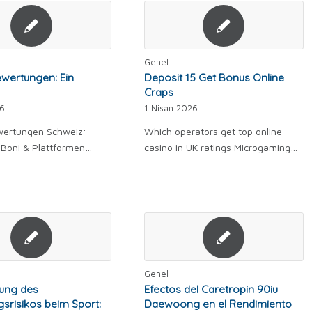
Genel
wertungen: Ein
Deposit 15 Get Bonus Online
Craps
26
1 Nisan 2026
wertungen Schweiz:
Which operators get top online
, Boni & Plattformen…
casino in UK ratings Microgaming…
Genel
rung des
Efectos del Caretropin 90iu
gsrisikos beim Sport:
Daewoong en el Rendimiento