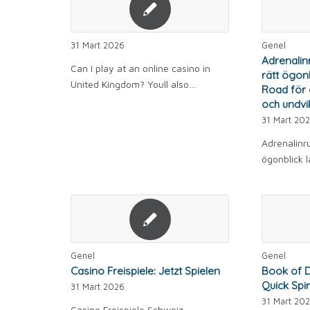
31 Mart 2026
Genel
Adrenalinr
Can I play at an online casino in
rätt ögon
United Kingdom? Youll also…
Road för 
och undvi
31 Mart 20
Adrenalinru
ögonblick 
Genel
Genel
Casino Freispiele: Jetzt Spielen
Book of D
Quick Spi
31 Mart 2026
31 Mart 20
Casino Freispiele Schweiz