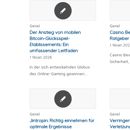
Genel
Genel
Der Anstieg von mobilen
Casino Be
Bitcoin-Glücksspiel-
Ratgeber
Etablissements: Ein
1 Nisan 20
umfassender Leitfaden
Casino Be
1 Nisan 2026
Sicherheit
In der sich entwickelnden Globus
des Online-Gaming gewinnen…
Genel
Genel
Jintropin: Richtig einnehmen für
Verringe
optimale Ergebnisse
Verletzun