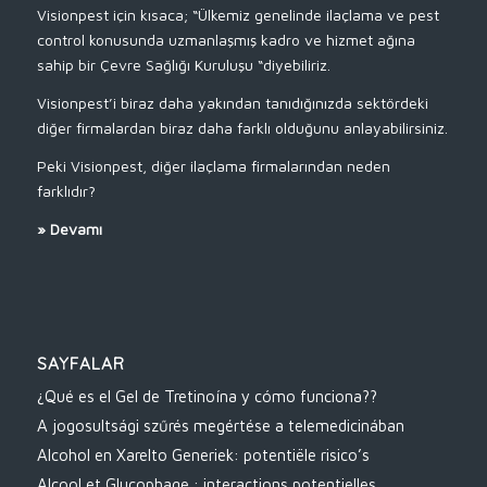
Visionpest için kısaca; “Ülkemiz genelinde ilaçlama ve pest
control konusunda uzmanlaşmış kadro ve hizmet ağına
sahip bir Çevre Sağlığı Kuruluşu “diyebiliriz.
Visionpest’i biraz daha yakından tanıdığınızda sektördeki
diğer firmalardan biraz daha farklı olduğunu anlayabilirsiniz.
Peki Visionpest, diğer ilaçlama firmalarından neden
farklıdır?
»
Devamı
SAYFALAR
¿Qué es el Gel de Tretinoína y cómo funciona??
A jogosultsági szűrés megértése a telemedicinában
Alcohol en Xarelto Generiek: potentiële risico’s
Alcool et Glucophage : interactions potentielles