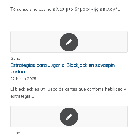
Το senseizino casino είναι μια δημοφιλής επιλογή…
Genel
Estrategias para Jugar al Blackjack en savaspin
casino
22 Nisan 2025
El blackjack es un juego de cartas que combina habilidad y
estrategia,…
Genel