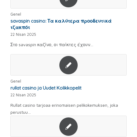
Genel
savaspin casino: Τα καλύτερα προοδευτικά
τζακπότ
22 Nisan 2025
Στο savaspin καζίνο, οι παίκτες έχουν…
Genel
rullat casino ja Uudet Kolikkopelit
22 Nisan 2025
Rullat casino tarjoaa erinomaisen pelikokemuksen, joka
perustuu…