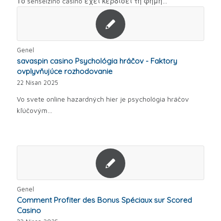
Το senseizino casino έχει κερδίσει τη φήμη…
Genel
savaspin casino Psychológia hráčov - Faktory
ovplyvňujúce rozhodovanie
22 Nisan 2025
Vo svete online hazardných hier je psychológia hráčov
kľúčovým…
Genel
Comment Profiter des Bonus Spéciaux sur Scored
Casino