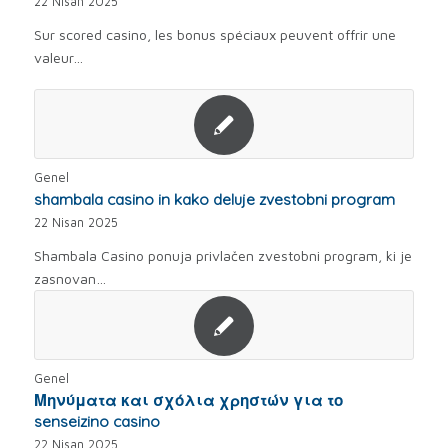
22 Nisan 2025
Sur scored casino, les bonus spéciaux peuvent offrir une
valeur…
Genel
shambala casino
in kako deluje zvestobni program
22 Nisan 2025
Shambala Casino ponuja privlačen zvestobni program, ki je
zasnovan…
Genel
Μηνύματα και σχόλια χρηστών για το
senseizino casino
22 Nisan 2025