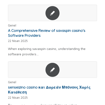
Genel
A Comprehensive Review of savaspin casino's
Software Providers
22 Nisan 2025
When exploring savaspin casino, understanding the
software providers…
Genel
senseizino casino και Δωρεάν Μπόνους Χωρίς
Κατάθεση
22 Nisan 2025