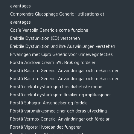
avantages
Comprendre Glucophage Generic : utilisations et
avantages
Cos’è Ventolin Generic e come funziona
Erektile Dysfunktion (ED) verstehen
Erektile Dysfunktion und ihre Auswirkungen verstehen
Ervaringen met Cipro Generic voor urineweginfecties
Forstå Aciclovir Cream 5%: Bruk og fordeler
Förstå Bactrim Generic: Användningar och mekanismer
Förstå Bactrim Generic: Användningar och mekanismer
Forstå erektil dysfunksjon hos diabetiske menn
Forstå erektil dysfunksjon: årsaker og implikasjoner
Forstå Suhagra: Anvendelser og fordele
Förstå varumärkesmediciner och deras utveckling
Förstå Vermox Generic: Användningar och fördelar
Forstå Vigora: Hvordan det fungerer