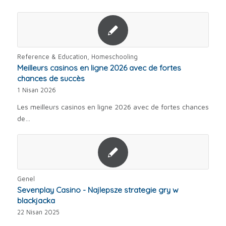
Reference & Education, Homeschooling
Meilleurs casinos en ligne 2026 avec de fortes
chances de succès
1 Nisan 2026
Les meilleurs casinos en ligne 2026 avec de fortes chances
de…
Genel
Sevenplay Casino - Najlepsze strategie gry w
blackjacka
22 Nisan 2025