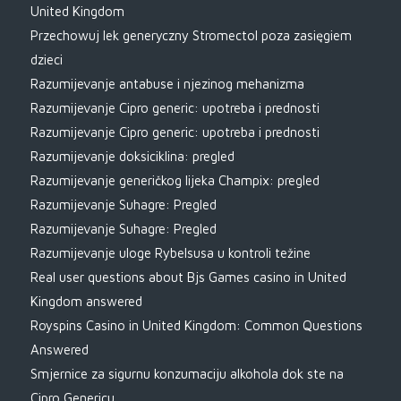
United Kingdom
Przechowuj lek generyczny Stromectol poza zasięgiem
dzieci
Razumijevanje antabuse i njezinog mehanizma
Razumijevanje Cipro generic: upotreba i prednosti
Razumijevanje Cipro generic: upotreba i prednosti
Razumijevanje doksiciklina: pregled
Razumijevanje generičkog lijeka Champix: pregled
Razumijevanje Suhagre: Pregled
Razumijevanje Suhagre: Pregled
Razumijevanje uloge Rybelsusa u kontroli težine
Real user questions about Bjs Games casino in United
Kingdom answered
Royspins Casino in United Kingdom: Common Questions
Answered
Smjernice za sigurnu konzumaciju alkohola dok ste na
Cipro Genericu