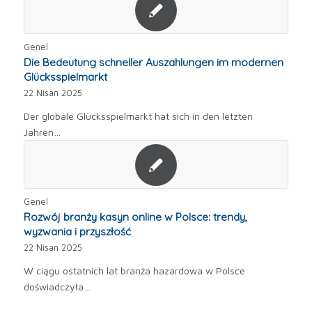
Genel
Die Bedeutung schneller Auszahlungen im modernen
Glücksspielmarkt
22 Nisan 2025
Der globale Glücksspielmarkt hat sich in den letzten
Jahren…
Genel
Rozwój branży kasyn online w Polsce: trendy,
wyzwania i przyszłość
22 Nisan 2025
W ciągu ostatnich lat branża hazardowa w Polsce
doświadczyła…