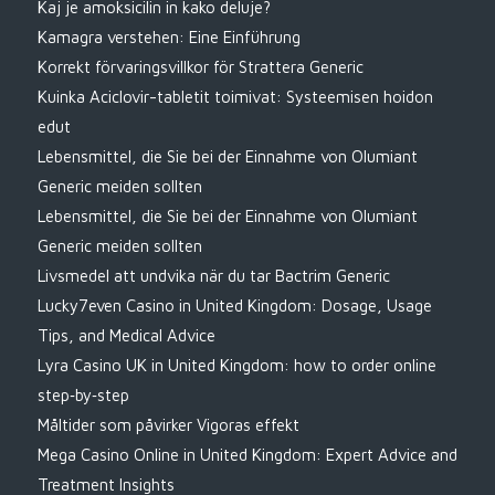
Kaj je amoksicilin in kako deluje?
Kamagra verstehen: Eine Einführung
Korrekt förvaringsvillkor för Strattera Generic
Kuinka Aciclovir-tabletit toimivat: Systeemisen hoidon
edut
Lebensmittel, die Sie bei der Einnahme von Olumiant
Generic meiden sollten
Lebensmittel, die Sie bei der Einnahme von Olumiant
Generic meiden sollten
Livsmedel att undvika när du tar Bactrim Generic
Lucky7even Casino in United Kingdom: Dosage, Usage
Tips, and Medical Advice
Lyra Casino UK in United Kingdom: how to order online
step‑by‑step
Måltider som påvirker Vigoras effekt
Mega Casino Online in United Kingdom: Expert Advice and
Treatment Insights