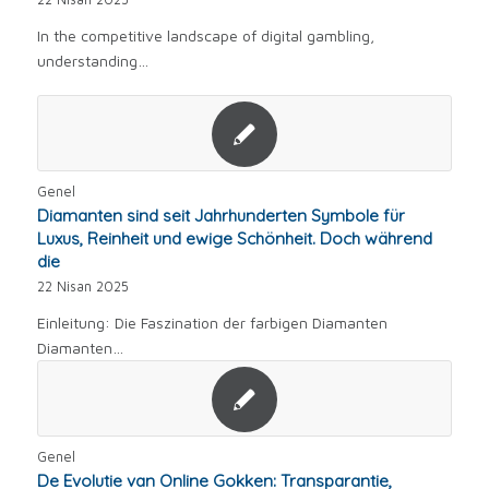
In the competitive landscape of digital gambling,
understanding…
Genel
Diamanten sind seit Jahrhunderten Symbole für
Luxus, Reinheit und ewige Schönheit. Doch während
die
22 Nisan 2025
Einleitung: Die Faszination der farbigen Diamanten
Diamanten…
Genel
De Evolutie van Online Gokken: Transparantie,