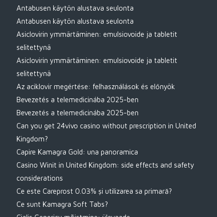
Antabusen käytön alustava seulonta
Antabusen käytön alustava seulonta
Asiclovirin ymmärtäminen: emulsiovoide ja tabletit
selitettynä
Asiclovirin ymmärtäminen: emulsiovoide ja tabletit
selitettynä
Az aciklovir megértése: felhasználások és előnyök
Bevezetés a telemedicinába 2025-ben
Bevezetés a telemedicinába 2025-ben
Can you get 24vivo casino without prescription in United
Kingdom?
Capire Kamagra Gold: una panoramica
Casino Winit in United Kingdom: side effects and safety
considerations
Ce este Careprost 0.03% și utilizarea sa primară?
Ce sunt Kamagra Soft Tabs?