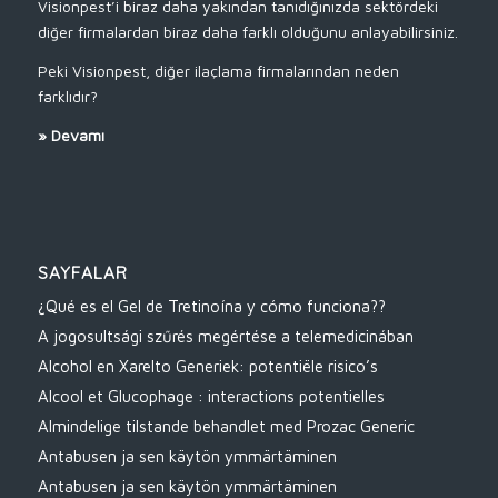
Visionpest’i biraz daha yakından tanıdığınızda sektördeki
diğer firmalardan biraz daha farklı olduğunu anlayabilirsiniz.
Peki Visionpest, diğer ilaçlama firmalarından neden
farklıdır?
»
Devamı
SAYFALAR
¿Qué es el Gel de Tretinoína y cómo funciona??
A jogosultsági szűrés megértése a telemedicinában
Alcohol en Xarelto Generiek: potentiële risico’s
Alcool et Glucophage : interactions potentielles
Almindelige tilstande behandlet med Prozac Generic
Antabusen ja sen käytön ymmärtäminen
Antabusen ja sen käytön ymmärtäminen