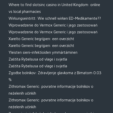
Where to find slotsinc casino in United Kingdom: online
vs local pharmacies
Wirkungseintritt: Wie schnell wirken ED-Medikamente??
Wprowadzenie do Vermox Generic i jego zastosowań
Wprowadzenie do Vermox Generic i jego zastosowań
Xarelto Generic begrijpen: een overzicht
Xarelto Generic begrijpen: een overzicht
Yleisten sieni-infektioiden ymmärtäminen
Zaštita Rybelsusa od vlage i svjetla
Zaštita Rybelsusa od vlage i svjetla
Zgodbe bolnikov: Zdravljenje glavkoma z Bimatom 0.03
%
Zithromax Generic: povratne informacije bolnikov o
neželenih učinkih
Zithromax Generic: povratne informacije bolnikov o
neželenih učinkih