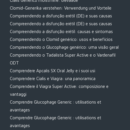
Cialis Genericu mõistmine: ülevaade
Clomid-Generika verstehen: Verwendung und Vorteile
Compreendendo a disfunção erétil (DE) e suas causas
Compreendendo a disfunção erétil (DE) e suas causas
Compreendendo a disfunção erétil: causas e sintomas
Compreendendo o Clomid genérico: usos e benefícios
Compreendendo o Glucophage genérico: uma visão geral
Compreendendo o Tadalista Super Active e o Vardenafil
ODT
Comprendere Apcalis SX Oral Jelly e i suoi usi
Comprendere Cialis e Viagra: una panoramica
Comprendere il Viagra Super Active: composizione e
vantaggi
Comprendre Glucophage Generic : utilisations et
avantages
Comprendre Glucophage Generic : utilisations et
avantages