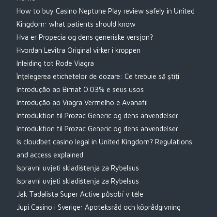
How to buy Casino Neptune Play review safely in United
Kingdom: what patients should know
Hva er Propecia og dens generiske versjon?
Hvordan Levitra Original virker i kroppen
Inleiding tot Rode Viagra
Înțelegerea etichetelor de dozare: Ce trebuie să știți
Introdução ao Bimat 0.03% e seus usos
Introdução ao Viagra Vermelho e Avanafil
Introduktion til Prozac Generic og dens anvendelser
Introduktion til Prozac Generic og dens anvendelser
Is cloudbet casino legal in United Kingdom? Regulations
and access explained
Ispravni uvjeti skladištenja za Rybelsus
Ispravni uvjeti skladištenja za Rybelsus
Jak Tadalista Super Active působí v těle
Jupi Casino i Sverige: Apoteksråd och köprådgivning