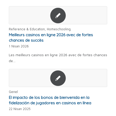
Reference & Education, Homeschooling
Meilleurs casinos en ligne 2026 avec de fortes
chances de succès
1 Nisan 2026
Les meilleurs casinos en ligne 2026 avec de fortes chances
de…
Genel
El impacto de los bonos de bienvenida en la
fidelización de jugadores en casinos en línea
22 Nisan 2025