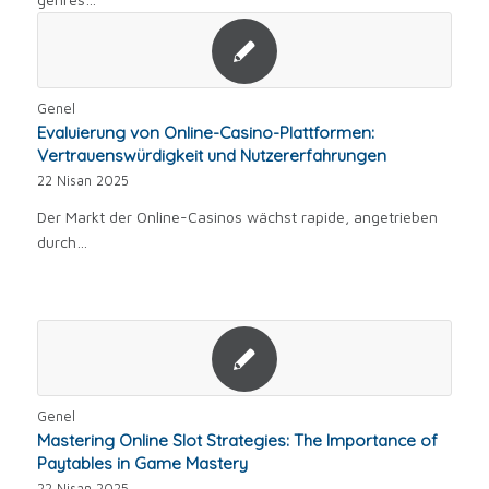
Genel
Evaluierung von Online-Casino-Plattformen:
Vertrauenswürdigkeit und Nutzererfahrungen
22 Nisan 2025
Der Markt der Online-Casinos wächst rapide, angetrieben
durch…
Genel
Mastering Online Slot Strategies: The Importance of
Paytables in Game Mastery
22 Nisan 2025