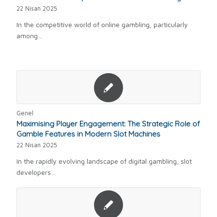
22 Nisan 2025
In the competitive world of online gambling, particularly
among…
Genel
Maximising Player Engagement: The Strategic Role of
Gamble Features in Modern Slot Machines
22 Nisan 2025
In the rapidly evolving landscape of digital gambling, slot
developers…