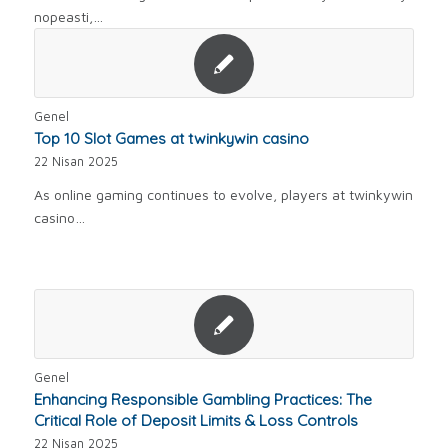
nopeasti,…
Genel
Top 10 Slot Games at twinkywin casino
22 Nisan 2025
As online gaming continues to evolve, players at twinkywin
casino…
Genel
Enhancing Responsible Gambling Practices: The
Critical Role of Deposit Limits & Loss Controls
22 Nisan 2025