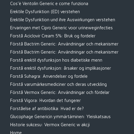
Cos’è Ventolin Generic e come funziona
Erektile Dysfunktion (ED) verstehen
Erektile Dysfunktion und ihre Auswirkungen verstehen
Ervaringen met Cipro Generic voor urineweginfecties
Forstå Aciclovir Cream 5%: Bruk og fordeler
Förstå Bactrim Generic: Användningar och mekanismer
Förstå Bactrim Generic: Användningar och mekanismer
Forstå erektil dysfunksjon hos diabetiske menn
Forstå erektil dysfunksjon: årsaker og implikasjoner
Forstå Suhagra: Anvendelser og fordele
Förstå varumärkesmediciner och deras utveckling
Förstå Vermox Generic: Användningar och fördelar
Forstå Vigora: Hvordan det fungerer
Forståelse af antibiotika: Hvad er de?
Glucophage Genericin ymmärtäminen: Yleiskatsaus
Historie sukcesu: Vermox Generic w akcji
Home