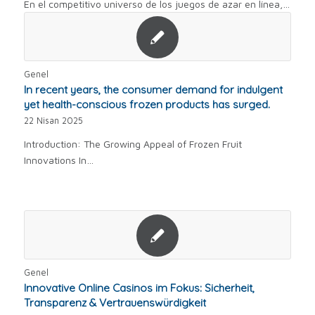
En el competitivo universo de los juegos de azar en línea,…
Genel
In recent years, the consumer demand for indulgent
yet health-conscious frozen products has surged.
22 Nisan 2025
Introduction: The Growing Appeal of Frozen Fruit
Innovations In…
Genel
Innovative Online Casinos im Fokus: Sicherheit,
Transparenz & Vertrauenswürdigkeit