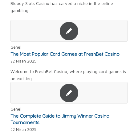
Bloody Slots Casino has carved a niche in the online
gambling…
Genel
The Most Popular Card Games at FreshBet Casino
22 Nisan 2025
Welcome to FreshBet Casino, where playing card games is
an exciting…
Genel
The Complete Guide to Jimmy Winner Casino
Tournaments
22 Nisan 2025