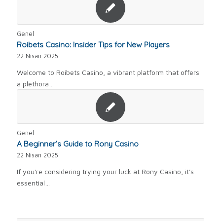
Genel
Roibets Casino: Insider Tips for New Players
22 Nisan 2025
Welcome to Roibets Casino, a vibrant platform that offers
a plethora…
Genel
A Beginner’s Guide to Rony Casino
22 Nisan 2025
If you're considering trying your luck at Rony Casino, it's
essential…