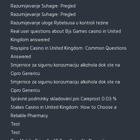
Razumijevanje Suhagre: Pregled
Razumijevanje Suhagre: Pregled
Razumijevanje uloge Rybelsusa u kontroli težine
Real user questions about Bjs Games casino in United
Kingdom answered
Royspins Casino in United Kingdom: Common Questions
Answered
Smjernice za sigurnu konzumaciju alkohola dok ste na
Cipro Genericu
Smjernice za sigurnu konzumaciju alkohola dok ste na
Cipro Genericu
Správné podmínky skladování pro Careprost 0.03 %
Stakes Casino in United Kingdom: How to Choose a
Reliable Pharmacy
Test
Test