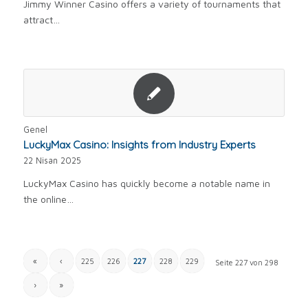
Jimmy Winner Casino offers a variety of tournaments that
attract…
Genel
LuckyMax Casino: Insights from Industry Experts
22 Nisan 2025
LuckyMax Casino has quickly become a notable name in
the online…
«
‹
225
226
227
228
229
Seite 227 von 298
›
»