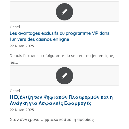
Genel
Les avantages exclusifs du programme VIP dans
l’univers des casinos en ligne
22 Nisan 2025
Depuis l’expansion fulgurante du secteur du jeu en ligne,
les…
Genel
Η Εξέλιξη των Ψηφιακών Πλατφορμών και η
Ανάγκη για Ασφαλείς Εφαρμογές
22 Nisan 2025
Στον σύγχρονο ψηφιακό κόσμο, η πρόοδος…