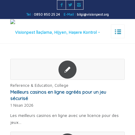
Tel :
0850 850 25 24
E-Mail :
bilgi@visionpest.org
Reference & Education, College
Meilleurs casinos en ligne agréés pour un jeu
sécurisé
1 Nisan 2026
Les meilleurs casinos en ligne avec une licence pour des
jeux…