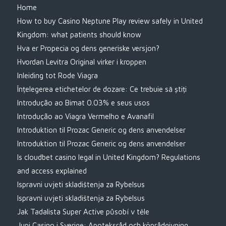
Home
How to buy Casino Neptune Play review safely in United
Kingdom: what patients should know
Hva er Propecia og dens generiske versjon?
Hvordan Levitra Original virker i kroppen
Inleiding tot Rode Viagra
Înțelegerea etichetelor de dozare: Ce trebuie să știți
Introdução ao Bimat 0.03% e seus usos
Introdução ao Viagra Vermelho e Avanafil
Introduktion til Prozac Generic og dens anvendelser
Introduktion til Prozac Generic og dens anvendelser
Is cloudbet casino legal in United Kingdom? Regulations
and access explained
Ispravni uvjeti skladištenja za Rybelsus
Ispravni uvjeti skladištenja za Rybelsus
Jak Tadalista Super Active působí v těle
Jupi Casino i Sverige: Apoteksråd och köprådgivning