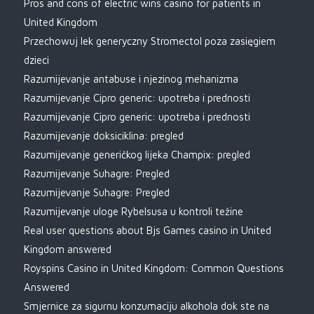
Pros and cons of electric wins casino for patients in
United Kingdom
Przechowuj lek generyczny Stromectol poza zasięgiem
dzieci
Razumijevanje antabuse i njezinog mehanizma
Razumijevanje Cipro generic: upotreba i prednosti
Razumijevanje Cipro generic: upotreba i prednosti
Razumijevanje doksiciklina: pregled
Razumijevanje generičkog lijeka Champix: pregled
Razumijevanje Suhagre: Pregled
Razumijevanje Suhagre: Pregled
Razumijevanje uloge Rybelsusa u kontroli težine
Real user questions about Bjs Games casino in United
Kingdom answered
Royspins Casino in United Kingdom: Common Questions
Answered
Smjernice za sigurnu konzumaciju alkohola dok ste na