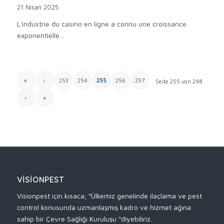
21 Nisan 2025
L'industrie du casino en ligne a connu une croissance
exponentielle…
«
‹
253
254
255
256
257
Seite 255 von 298
›
»
VISIONPEST
Visionpest için kısaca; “Ülkemiz genelinde ilaçlama ve pest
control konusunda uzmanlaşmış kadro ve hizmet ağına
sahip bir Çevre Sağlığı Kuruluşu “diyebiliriz.