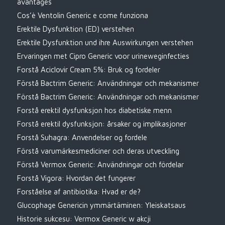
avantages
Cos’è Ventolin Generic e come funziona
Erektile Dysfunktion (ED) verstehen
Erektile Dysfunktion und ihre Auswirkungen verstehen
Ervaringen met Cipro Generic voor urineweginfecties
Forstå Aciclovir Cream 5%: Bruk og fordeler
Förstå Bactrim Generic: Användningar och mekanismer
Förstå Bactrim Generic: Användningar och mekanismer
Forstå erektil dysfunksjon hos diabetiske menn
Forstå erektil dysfunksjon: årsaker og implikasjoner
Forstå Suhagra: Anvendelser og fordele
Förstå varumärkesmediciner och deras utveckling
Förstå Vermox Generic: Användningar och fördelar
Forstå Vigora: Hvordan det fungerer
Forståelse af antibiotika: Hvad er de?
Glucophage Genericin ymmärtäminen: Yleiskatsaus
Historie sukcesu: Vermox Generic w akcji