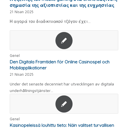
σημασία της αξιοπιστίας και της ευχρηστίας
21 Nisan 2025
Η αγορά του διαδικτυακού τζόγου έχει…
Genel
Den Digitala Framtiden för Online Casinospel och
Mobilapplikationer
21 Nisan 2025
Under det senaste decenniet har utvecklingen av digitala
underhållningstjänster…
Genel
Kasinopeleissä louhittu tieto: Näin valitset turvallisen