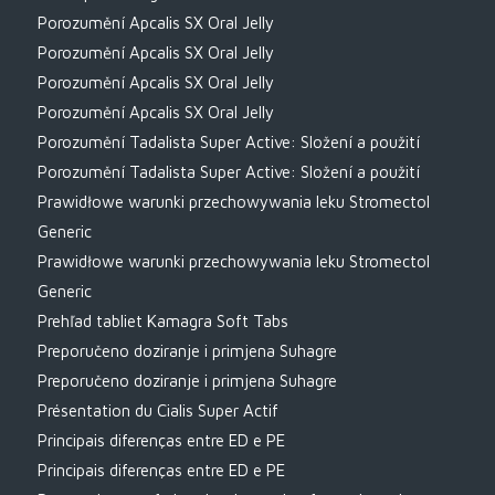
Porozumění Apcalis SX Oral Jelly
Porozumění Apcalis SX Oral Jelly
Porozumění Apcalis SX Oral Jelly
Porozumění Apcalis SX Oral Jelly
Porozumění Tadalista Super Active: Složení a použití
Porozumění Tadalista Super Active: Složení a použití
Prawidłowe warunki przechowywania leku Stromectol
Generic
Prawidłowe warunki przechowywania leku Stromectol
Generic
Prehľad tabliet Kamagra Soft Tabs
Preporučeno doziranje i primjena Suhagre
Preporučeno doziranje i primjena Suhagre
Présentation du Cialis Super Actif
Principais diferenças entre ED e PE
Principais diferenças entre ED e PE