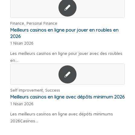
Finance, Personal Finance
Meilleurs casinos en ligne pour jouer en roubles en
2026
1 Nisan 2026
Les meilleurs casinos en ligne pour jouer avec des roubles
en…
Self Improvement, Success
Meilleurs casinos en ligne avec dépôts minimum 2026
1 Nisan 2026
Les meilleurs casinos en ligne avec dépôts minimums
2026Casinos…