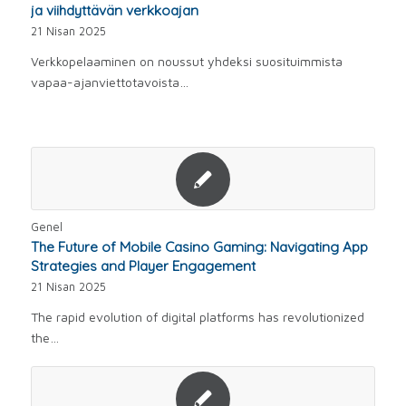
ja viihdyttävän verkkoajan
21 Nisan 2025
Verkkopelaaminen on noussut yhdeksi suosituimmista
vapaa-ajanviettotavoista…
Genel
The Future of Mobile Casino Gaming: Navigating App
Strategies and Player Engagement
21 Nisan 2025
The rapid evolution of digital platforms has revolutionized
the…