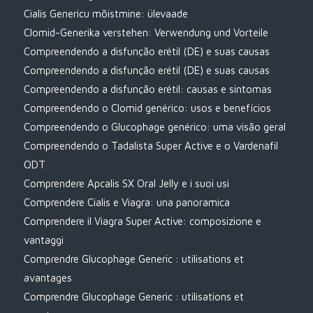
Cialis Genericu mõistmine: ülevaade
Clomid-Generika verstehen: Verwendung und Vorteile
Compreendendo a disfunção erétil (DE) e suas causas
Compreendendo a disfunção erétil (DE) e suas causas
Compreendendo a disfunção erétil: causas e sintomas
Compreendendo o Clomid genérico: usos e benefícios
Compreendendo o Glucophage genérico: uma visão geral
Compreendendo o Tadalista Super Active e o Vardenafil
ODT
Comprendere Apcalis SX Oral Jelly e i suoi usi
Comprendere Cialis e Viagra: una panoramica
Comprendere il Viagra Super Active: composizione e
vantaggi
Comprendre Glucophage Generic : utilisations et
avantages
Comprendre Glucophage Generic : utilisations et