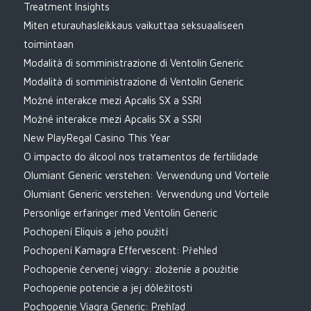
Treatment Insights
Miten eturauhasleikkaus vaikuttaa seksuaaliseen
toimintaan
Modalità di somministrazione di Ventolin Generic
Modalità di somministrazione di Ventolin Generic
Možné interakce mezi Apcalis SX a SSRI
Možné interakce mezi Apcalis SX a SSRI
New PlayRegal Casino This Year
O impacto do álcool nos tratamentos de fertilidade
Olumiant Generic verstehen: Verwendung und Vorteile
Olumiant Generic verstehen: Verwendung und Vorteile
Personlige erfaringer med Ventolin Generic
Pochopení Eliquis a jeho použití
Pochopení Kamagra Effervescent: Přehled
Pochopenie červenej viagry: zloženie a použitie
Pochopenie potencie a jej dôležitosti
Pochopenie Viagra Generic: Prehľad