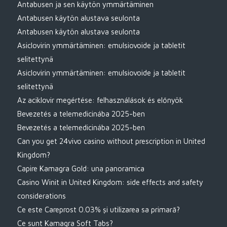
Antabusen ja sen käytön ymmärtäminen
Antabusen käytön alustava seulonta
Antabusen käytön alustava seulonta
Asiclovirin ymmärtäminen: emulsiovoide ja tabletit
selitettynä
Asiclovirin ymmärtäminen: emulsiovoide ja tabletit
selitettynä
Az aciklovir megértése: felhasználások és előnyök
Bevezetés a telemedicinába 2025-ben
Bevezetés a telemedicinába 2025-ben
Can you get 24vivo casino without prescription in United
Kingdom?
Capire Kamagra Gold: una panoramica
Casino Winit in United Kingdom: side effects and safety
considerations
Ce este Careprost 0.03% și utilizarea sa primară?
Ce sunt Kamagra Soft Tabs?