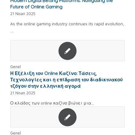
Modern Digital Betting Platforms: Navigating the
Future of Online Gaming
21 Nisan 2025
As the online gaming industry continues its rapid evolution,
…
Genel
Η Εξέλιξη του Online Καζίνο: Τάσεις,
Τεχνολογίες και η επίδραση του διαδικτυακού
τζόγου στην ελληνική αγορά
21 Nisan 2025
Ο κλάδος των online καζίνο βιώνει μια…
Genel