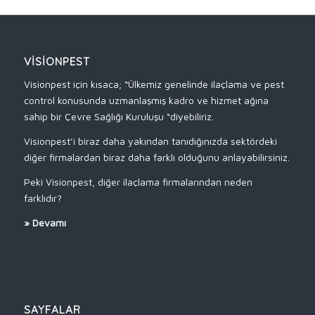
VISIONPEST
Visionpest için kısaca; “Ülkemiz genelinde ilaçlama ve pest
control konusunda uzmanlaşmış kadro ve hizmet ağına
sahip bir Çevre Sağlığı Kuruluşu “diyebiliriz.
Visionpest’i biraz daha yakından tanıdığınızda sektördeki
diğer firmalardan biraz daha farklı olduğunu anlayabilirsiniz.
Peki Visionpest, diğer ilaçlama firmalarından neden
farklıdır?
»
Devamı
SAYFALAR