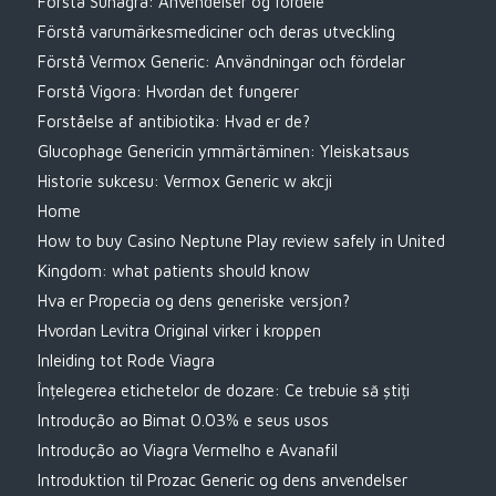
Forstå Suhagra: Anvendelser og fordele
Förstå varumärkesmediciner och deras utveckling
Förstå Vermox Generic: Användningar och fördelar
Forstå Vigora: Hvordan det fungerer
Forståelse af antibiotika: Hvad er de?
Glucophage Genericin ymmärtäminen: Yleiskatsaus
Historie sukcesu: Vermox Generic w akcji
Home
How to buy Casino Neptune Play review safely in United
Kingdom: what patients should know
Hva er Propecia og dens generiske versjon?
Hvordan Levitra Original virker i kroppen
Inleiding tot Rode Viagra
Înțelegerea etichetelor de dozare: Ce trebuie să știți
Introdução ao Bimat 0.03% e seus usos
Introdução ao Viagra Vermelho e Avanafil
Introduktion til Prozac Generic og dens anvendelser