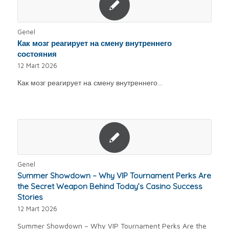
Genel
Как мозг реагирует на смену внутреннего
состояния
12 Mart 2026
Как мозг реагирует на смену внутреннего…
Genel
Summer Showdown – Why VIP Tournament Perks Are
the Secret Weapon Behind Today’s Casino Success
Stories
12 Mart 2026
Summer Showdown – Why VIP Tournament Perks Are the