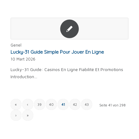
Genel
Lucky-31 Guide Simple Pour Jouer En Ligne
10 Mart 2026
Lucky-31 Guide: Casinos En Ligne Fiabilité Et Promotions
Introduction…
«
‹
39
40
41
42
43
Seite 41 von 298
›
»