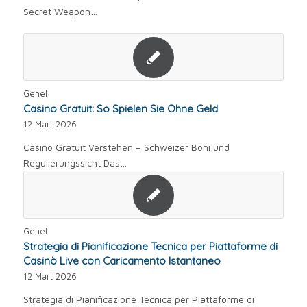
Secret Weapon…
Genel
Casino Gratuit: So Spielen Sie Ohne Geld
12 Mart 2026
Casino Gratuit Verstehen – Schweizer Boni und
Regulierungssicht Das…
Genel
Strategia di Pianificazione Tecnica per Piattaforme di
Casinò Live con Caricamento Istantaneo
12 Mart 2026
Strategia di Pianificazione Tecnica per Piattaforme di