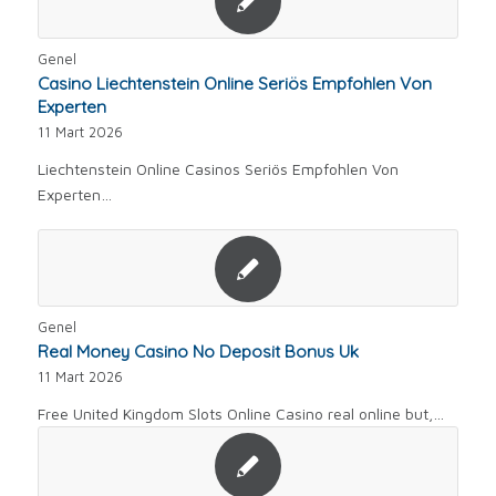
Genel
Casino Liechtenstein Online Seriös Empfohlen Von
Experten
11 Mart 2026
Liechtenstein Online Casinos Seriös Empfohlen Von
Experten…
Genel
Real Money Casino No Deposit Bonus Uk
11 Mart 2026
Free United Kingdom Slots Online Casino real online but,…