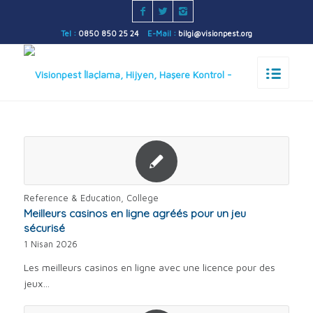
Tel :
0850 850 25 24
E-Mail :
bilgi@visionpest.org
Reference & Education, College
Meilleurs casinos en ligne agréés pour un jeu
sécurisé
1 Nisan 2026
Les meilleurs casinos en ligne avec une licence pour des
jeux…