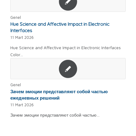
Genel
Hue Science and Affective Impact in Electronic
Interfaces
11 Mart 2026
Hue Science and Affective Impact in Electronic Interfaces
Color…
Genel
Зачем эмоции представляют собой частью
ежедневных решений
11 Mart 2026
Зачем эмоции представляют собой частью…