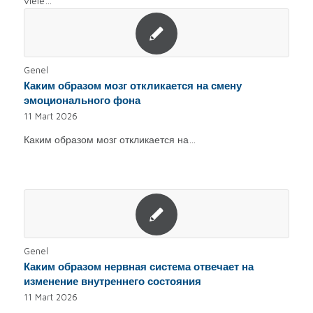
viele…
Genel
Каким образом мозг откликается на смену
эмоционального фона
11 Mart 2026
Каким образом мозг откликается на…
Genel
Каким образом нервная система отвечает на
изменение внутреннего состояния
11 Mart 2026