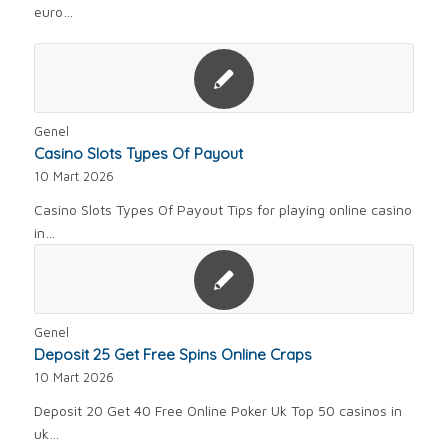
euro…
Genel
Casino Slots Types Of Payout
10 Mart 2026
Casino Slots Types Of Payout Tips for playing online casino
in…
Genel
Deposit 25 Get Free Spins Online Craps
10 Mart 2026
Deposit 20 Get 40 Free Online Poker Uk Top 50 casinos in
uk…