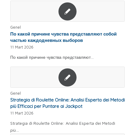
Genel
По какой причине чувства представляют собой
частью каждодневных выборов
11 Mart 2026
По какой причине чувства представляют…
Genel
Strategia di Roulette Online: Analisi Esperta dei Metodi
più Efficaci per Puntare ai Jackpot
11 Mart 2026
Strategia di Roulette Online: Analisi Esperta dei Metodi
più…