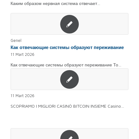
Каким образом нервная система отвечает…
Genel
Как отвечающие системы образуют переживание
11 Mart 2026
Как отвечающие системы образуют переживание То…
11 Mart 2026
SCOPRIAMO I MIGLIORI CASINÒ BITCOIN INSIEME Casino…