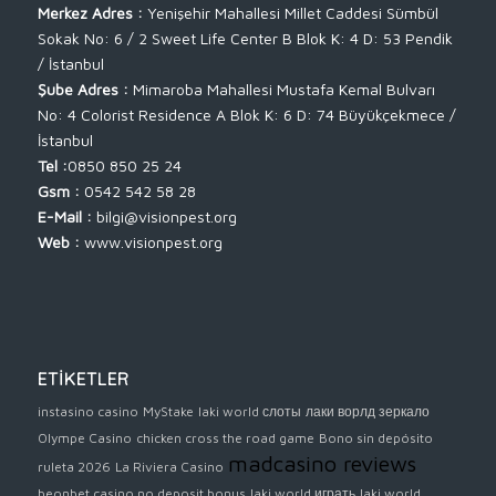
Merkez Adres :
Yenişehir Mahallesi Millet Caddesi Sümbül
Sokak No: 6 / 2 Sweet Life Center B Blok K: 4 D: 53 Pendik
/ İstanbul
Şube Adres :
Mimaroba Mahallesi Mustafa Kemal Bulvarı
No: 4 Colorist Residence A Blok K: 6 D: 74 Büyükçekmece /
İstanbul
Tel :
0850 850 25 24
Gsm :
0542 542 58 28
E-Mail :
bilgi@visionpest.org
Web :
www.visionpest.org
ETİKETLER
instasino casino
MyStake
laki world слоты
лаки ворлд зеркало
Olympe Casino
chicken cross the road game
Bono sin depósito
madcasino reviews
ruleta 2026
La Riviera Casino
beonbet casino no deposit bonus
laki world играть
laki world