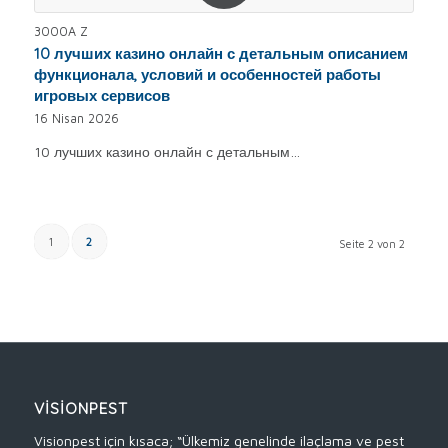
3000A Z
10 лучших казино онлайн с детальным описанием
функционала, условий и особенностей работы
игровых сервисов
16 Nisan 2026
10 лучших казино онлайн с детальным…
1
2
Seite 2 von 2
VISIONPEST
Visionpest için kısaca; “Ülkemiz genelinde ilaçlama ve pest