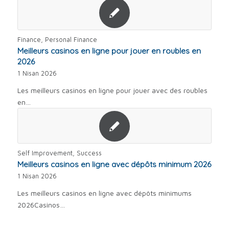
Finance, Personal Finance
Meilleurs casinos en ligne pour jouer en roubles en
2026
1 Nisan 2026
Les meilleurs casinos en ligne pour jouer avec des roubles
en…
Self Improvement, Success
Meilleurs casinos en ligne avec dépôts minimum 2026
1 Nisan 2026
Les meilleurs casinos en ligne avec dépôts minimums
2026Casinos…