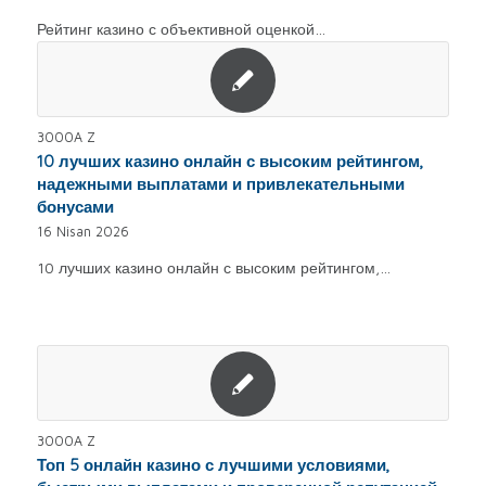
Рейтинг казино с объективной оценкой…
3000A Z
10 лучших казино онлайн с высоким рейтингом,
надежными выплатами и привлекательными
бонусами
16 Nisan 2026
10 лучших казино онлайн с высоким рейтингом,…
3000A Z
Топ 5 онлайн казино с лучшими условиями,