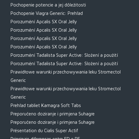
Pochopenie potencie a jej dôležitosti
Pochopenie Viagra Generic: Prehľad
Porozumění Apcalis SX Oral Jelly
Porozumění Apcalis SX Oral Jelly
Porozumění Apcalis SX Oral Jelly
Porozumění Apcalis SX Oral Jelly
Porozumění Tadalista Super Active: Složení a použití
Porozumění Tadalista Super Active: Složení a použití
Prawidłowe warunki przechowywania leku Stromectol
Generic
Prawidłowe warunki przechowywania leku Stromectol
Generic
Prehľad tabliet Kamagra Soft Tabs
Preporučeno doziranje i primjena Suhagre
Preporučeno doziranje i primjena Suhagre
Présentation du Cialis Super Actif
Principais diferenças entre ED e PE