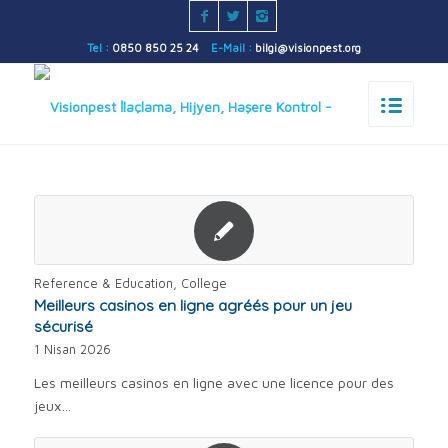
Tel :
0850 850 25 24
E-Mail :
bilgi@visionpest.org
Reference & Education, College
Meilleurs casinos en ligne agréés pour un jeu
sécurisé
1 Nisan 2026
Les meilleurs casinos en ligne avec une licence pour des
jeux…