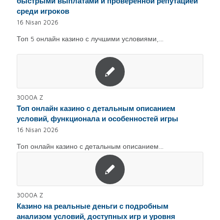
быстрыми выплатами и проверенной репутацией
среди игроков
16 Nisan 2026
Топ 5 онлайн казино с лучшими условиями,…
3000A Z
Топ онлайн казино с детальным описанием
условий, функционала и особенностей игры
16 Nisan 2026
Топ онлайн казино с детальным описанием…
3000A Z
Казино на реальные деньги с подробным
анализом условий, доступных игр и уровня