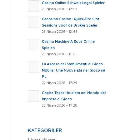
Casino Online Schweiz Legal Spielen
23 Nisan 2026 - 12:52
Gransino Casino: Quick‑Fire Slot
Sessions voor de Drukke Speler
23 Nisan 2026 - 12:48
Casino Machine A Sous Online
Spielen
23 Nisan 2026 - 11:21
La Ascesa dei Stabilimenti di Gioco
Mobile: Una Nuova Età nel Gioco su
Pc
22 Nisan 2026 - 17:29
Capire Texas Hold’em nel Mondo del
Impresa di Gioco
22 Nisan 2026 - 17:28
KATEGORILER
! Без рубрики