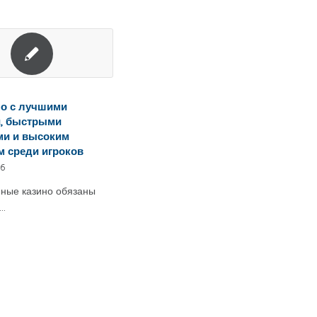
но с лучшими
и, быстрыми
ми и высоким
м среди игроков
26
ные казино обязаны
ь…