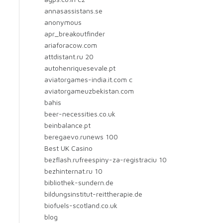
annasassistans.se
anonymous
apr_breakoutfinder
ariaforacow.com
attdistant.ru 20
autohenriquesevale.pt
aviatorgames-india.it.com c
aviatorgameuzbekistan.com
bahis
beer-necessities.co.uk
beinbalance.pt
beregaevo.runews 100
Best UK Casino
bezflash.rufreespiny-za-registraciu 10
bezhinternat.ru 10
bibliothek-sundern.de
bildungsinstitut-reittherapie.de
biofuels-scotland.co.uk
blog