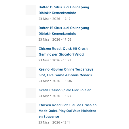
Daftar 15 Situs Judi Online yang
Diblokir Kemenkominfo
23 Nisan 2026 - 17:17
Daftar 15 Situs Judi Online yang
Diblokir Kemenkominfo
23 Nisan 2026 - 17:03
Chicken Road: Quick‑Hit Crash
Gaming per Giocatori Veloci
23 Nisan 2026 - 16:23
Kasino Hiburan Online Terpercaya
Slot, Live Game & Bonus Menarik
23 Nisan 2026 - 16:06
Gratis Casino Spiele Hier Spielen
23 Nisan 2026 - 15:27
Chicken Road Slot : Jeu de Crash en
Mode Quick‑Play Qui Vous Maintient
en Suspense
23 Nisan 2026 - 13:11