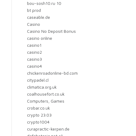
bou-sosh10.ru 10
bt prod
caseable.de
Casino
Casino No Deposit Bonus
casino online
casino1
casino2
casino3
casino4
chickenroadonline-bd.com
citypadel.cl
climatica.org.uk
coalhousefort.co.uk
Computers, Games
crobar.co.uk
crypto 23.03
crypto1004
curapractic-kerpen.de
dafabetasia.net c1