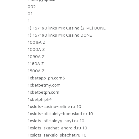
002
01
1
1) 157190 links Mix Casino (2-PL) DONE
1) 157190 links Mix Casino DONE
100%A Z
1000A Z
1090A Z
1180A Z
1500A Z
1xbetapp-ph.com5
1xbetbetmy.com
1xbetbetph.com
1xbetph.ph4
1xslots-casino-online.ru 10
1xslots-oficialniy-bonuskod.ru 10
1xslots-oficialnyy-sayt.ru 10
1xslots-skachat-android.ru 10
1xslots-zerkalo-skachat.ru 10