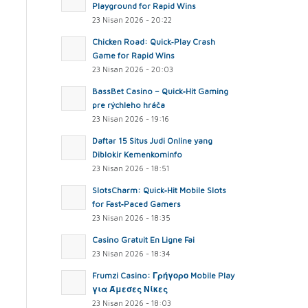
Playground for Rapid Wins
23 Nisan 2026 - 20:22
Chicken Road: Quick‑Play Crash
Game for Rapid Wins
23 Nisan 2026 - 20:03
BassBet Casino – Quick‑Hit Gaming
pre rýchleho hráča
23 Nisan 2026 - 19:16
Daftar 15 Situs Judi Online yang
Diblokir Kemenkominfo
23 Nisan 2026 - 18:51
SlotsCharm: Quick‑Hit Mobile Slots
for Fast‑Paced Gamers
23 Nisan 2026 - 18:35
Casino Gratuit En Ligne Fai
23 Nisan 2026 - 18:34
Frumzi Casino: Γρήγορο Mobile Play
για Άμεσες Νίκες
23 Nisan 2026 - 18:03