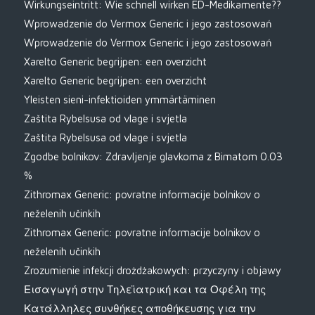
Wirkungseintritt: Wie schnell wirken ED-Medikamente??
Wprowadzenie do Vermox Generic i jego zastosowań
Wprowadzenie do Vermox Generic i jego zastosowań
Xarelto Generic begrijpen: een overzicht
Xarelto Generic begrijpen: een overzicht
Yleisten sieni-infektioiden ymmärtäminen
Zaštita Rybelsusa od vlage i svjetla
Zaštita Rybelsusa od vlage i svjetla
Zgodbe bolnikov: Zdravljenje glavkoma z Bimatom 0.03
%
Zithromax Generic: povratne informacije bolnikov o
neželenih učinkih
Zithromax Generic: povratne informacije bolnikov o
neželenih učinkih
Zrozumienie infekcji drożdżakowych: przyczyny i objawy
Εισαγωγή στην Τηλεϊατρική και τα Οφέλη της
Κατάλληλες συνθήκες αποθήκευσης για την