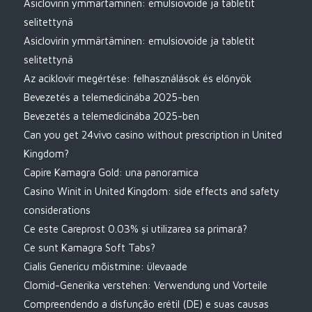
Asiclovirin ymmärtäminen: emulsiovoide ja tabletit
selitettynä
Asiclovirin ymmärtäminen: emulsiovoide ja tabletit
selitettynä
Az aciklovir megértése: felhasználások és előnyök
Bevezetés a telemedicinába 2025-ben
Bevezetés a telemedicinába 2025-ben
Can you get 24vivo casino without prescription in United
Kingdom?
Capire Kamagra Gold: una panoramica
Casino Winit in United Kingdom: side effects and safety
considerations
Ce este Careprost 0.03% și utilizarea sa primară?
Ce sunt Kamagra Soft Tabs?
Cialis Genericu mõistmine: ülevaade
Clomid-Generika verstehen: Verwendung und Vorteile
Compreendendo a disfunção erétil (DE) e suas causas