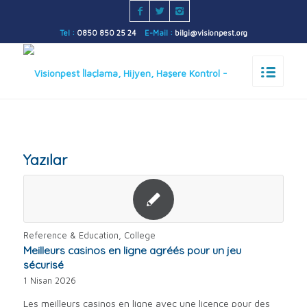
Tel :
0850 850 25 24
E-Mail :
bilgi@visionpest.org
Yazılar
Reference & Education, College
Meilleurs casinos en ligne agréés pour un jeu
sécurisé
1 Nisan 2026
Les meilleurs casinos en ligne avec une licence pour des