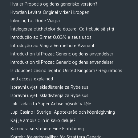
Hva er Propecia og dens generiske versjon?
Hvordan Levitra Original virker i kroppen
Inleiding tot Rode Viagra
Înțelegerea etichetelor de dozare: Ce trebuie să știți
Introdução ao Bimat 0.03% e seus usos
Introdução ao Viagra Vermelho e Avanafil
Introduktion til Prozac Generic og dens anvendelser
Introduktion til Prozac Generic og dens anvendelser
Is cloudbet casino legal in United Kingdom? Regulations
and access explained
Ispravni uvjeti skladištenja za Rybelsus
Ispravni uvjeti skladištenja za Rybelsus
Jak Tadalista Super Active působí v těle
Jupi Casino i Sverige: Apoteksråd och köprådgivning
Kaj je amoksicilin in kako deluje?
Kamagra verstehen: Eine Einführung
Korrekt förvaringsvillkor för Strattera Generic