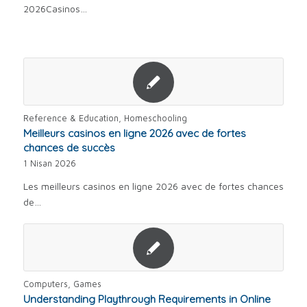
2026Casinos…
Reference & Education, Homeschooling
Meilleurs casinos en ligne 2026 avec de fortes
chances de succès
1 Nisan 2026
Les meilleurs casinos en ligne 2026 avec de fortes chances
de…
Computers, Games
Understanding Playthrough Requirements in Online