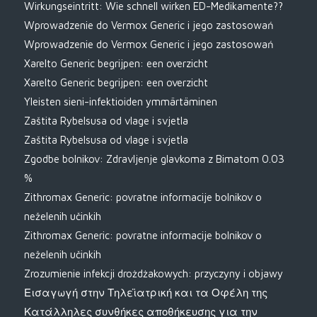
Wirkungseintritt: Wie schnell wirken ED-Medikamente??
Wprowadzenie do Vermox Generic i jego zastosowań
Wprowadzenie do Vermox Generic i jego zastosowań
Xarelto Generic begrijpen: een overzicht
Xarelto Generic begrijpen: een overzicht
Yleisten sieni-infektioiden ymmärtäminen
Zaštita Rybelsusa od vlage i svjetla
Zaštita Rybelsusa od vlage i svjetla
Zgodbe bolnikov: Zdravljenje glavkoma z Bimatom 0.03
%
Zithromax Generic: povratne informacije bolnikov o
neželenih učinkih
Zithromax Generic: povratne informacije bolnikov o
neželenih učinkih
Zrozumienie infekcji drożdżakowych: przyczyny i objawy
Εισαγωγή στην Τηλεϊατρική και τα Οφέλη της
Κατάλληλες συνθήκες αποθήκευσης για την