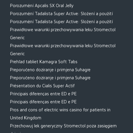
Porozumění Apcalis SX Oral Jelly
Porozumění Tadalista Super Active: Složení a použití
Porozumění Tadalista Super Active: Složení a použití
Prawidłowe warunki przechowywania leku Stromectol
Generic
Prawidłowe warunki przechowywania leku Stromectol
Generic
Prehľad tabliet Kamagra Soft Tabs
Preporučeno doziranje i primjena Suhagre
Preporučeno doziranje i primjena Suhagre
Présentation du Cialis Super Actif
Principais diferenças entre ED e PE
Principais diferenças entre ED e PE
Pros and cons of electric wins casino for patients in
United Kingdom
Przechowuj lek generyczny Stromectol poza zasięgiem