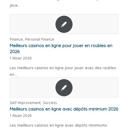
jeux…
Finance, Personal Finance
Meilleurs casinos en ligne pour jouer en roubles en
2026
1 Nisan 2026
Les meilleurs casinos en ligne pour jouer avec des roubles
en…
Self Improvement, Success
Meilleurs casinos en ligne avec dépôts minimum 2026
1 Nisan 2026
Les meilleurs casinos en ligne avec dépôts minimums