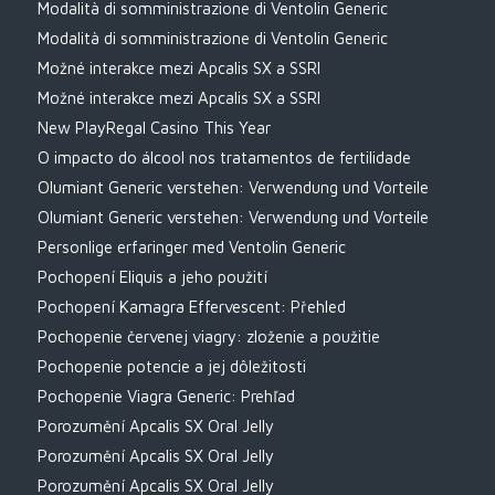
Modalità di somministrazione di Ventolin Generic
Modalità di somministrazione di Ventolin Generic
Možné interakce mezi Apcalis SX a SSRI
Možné interakce mezi Apcalis SX a SSRI
New PlayRegal Casino This Year
O impacto do álcool nos tratamentos de fertilidade
Olumiant Generic verstehen: Verwendung und Vorteile
Olumiant Generic verstehen: Verwendung und Vorteile
Personlige erfaringer med Ventolin Generic
Pochopení Eliquis a jeho použití
Pochopení Kamagra Effervescent: Přehled
Pochopenie červenej viagry: zloženie a použitie
Pochopenie potencie a jej dôležitosti
Pochopenie Viagra Generic: Prehľad
Porozumění Apcalis SX Oral Jelly
Porozumění Apcalis SX Oral Jelly
Porozumění Apcalis SX Oral Jelly