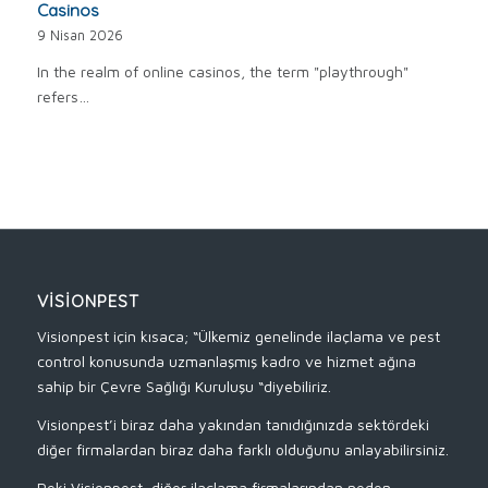
Casinos
9 Nisan 2026
In the realm of online casinos, the term "playthrough"
refers…
VISIONPEST
Visionpest için kısaca; “Ülkemiz genelinde ilaçlama ve pest
control konusunda uzmanlaşmış kadro ve hizmet ağına
sahip bir Çevre Sağlığı Kuruluşu “diyebiliriz.
Visionpest’i biraz daha yakından tanıdığınızda sektördeki
diğer firmalardan biraz daha farklı olduğunu anlayabilirsiniz.
Peki Visionpest, diğer ilaçlama firmalarından neden