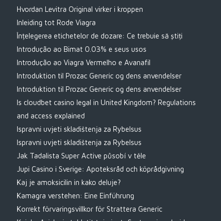
Hvordan Levitra Original virker i kroppen
Inleiding tot Rode Viagra
Înțelegerea etichetelor de dozare: Ce trebuie să știți
Introdução ao Bimat 0.03% e seus usos
Introdução ao Viagra Vermelho e Avanafil
Introduktion til Prozac Generic og dens anvendelser
Introduktion til Prozac Generic og dens anvendelser
Is cloudbet casino legal in United Kingdom? Regulations
and access explained
Ispravni uvjeti skladištenja za Rybelsus
Ispravni uvjeti skladištenja za Rybelsus
Jak Tadalista Super Active působí v těle
Jupi Casino i Sverige: Apoteksråd och köprådgivning
Kaj je amoksicilin in kako deluje?
Kamagra verstehen: Eine Einführung
Korrekt förvaringsvillkor för Strattera Generic