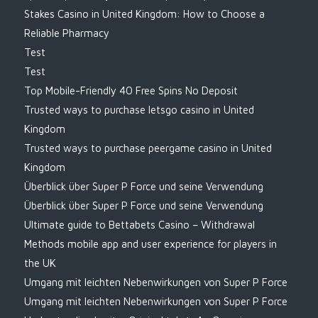
Stakes Casino in United Kingdom: How to Choose a
Reliable Pharmacy
Test
Test
Top Mobile-Friendly 40 Free Spins No Deposit
Trusted ways to purchase letsgo casino in United
Kingdom
Trusted ways to purchase peergame casino in United
Kingdom
Überblick über Super P Force und seine Verwendung
Überblick über Super P Force und seine Verwendung
Ultimate guide to Bettabets Casino – Withdrawal
Methods mobile app and user experience for players in
the UK
Umgang mit leichten Nebenwirkungen von Super P Force
Umgang mit leichten Nebenwirkungen von Super P Force