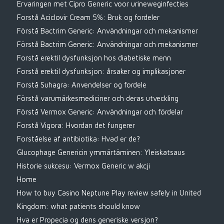
Ervaringen met Cipro Generic voor urineweginfecties
Forstå Aciclovir Cream 5%: Bruk og fordeler
Förstå Bactrim Generic: Användningar och mekanismer
Förstå Bactrim Generic: Användningar och mekanismer
Forstå erektil dysfunksjon hos diabetiske menn
Forstå erektil dysfunksjon: årsaker og implikasjoner
Forstå Suhagra: Anvendelser og fordele
Förstå varumärkesmediciner och deras utveckling
Förstå Vermox Generic: Användningar och fördelar
Forstå Vigora: Hvordan det fungerer
Forståelse af antibiotika: Hvad er de?
Glucophage Genericin ymmärtäminen: Yleiskatsaus
Historie sukcesu: Vermox Generic w akcji
Home
How to buy Casino Neptune Play review safely in United
Kingdom: what patients should know
Hva er Propecia og dens generiske versjon?