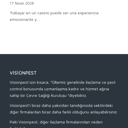
17 Nisan 2026
Trabajar en un casino puede ser una experiencia
emocionante y…
VISIONPEST
Visionpest için kısaca; “Ülkemiz genelinde ilaçlama ve pest
control konusunda uzmanlaşmış kadro ve hizmet ağına
sahip bir Çevre Sağlığı Kuruluşu “diyebiliriz.
Visionpest’i biraz daha yakından tanıdığınızda sektördeki
diğer firmalardan biraz daha farklı olduğunu anlayabilirsiniz.
Peki Visionpest, diğer ilaçlama firmalarından neden