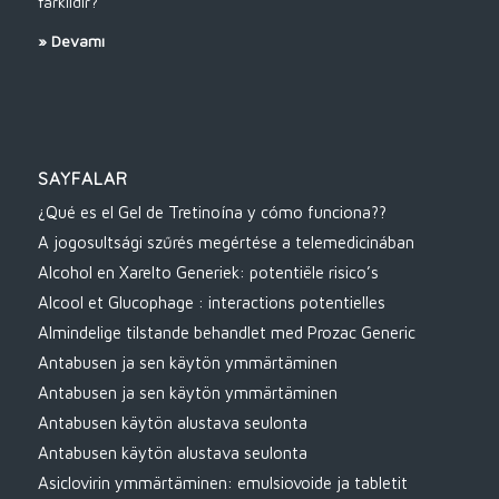
farklıdır?
»
Devamı
SAYFALAR
¿Qué es el Gel de Tretinoína y cómo funciona??
A jogosultsági szűrés megértése a telemedicinában
Alcohol en Xarelto Generiek: potentiële risico’s
Alcool et Glucophage : interactions potentielles
Almindelige tilstande behandlet med Prozac Generic
Antabusen ja sen käytön ymmärtäminen
Antabusen ja sen käytön ymmärtäminen
Antabusen käytön alustava seulonta
Antabusen käytön alustava seulonta
Asiclovirin ymmärtäminen: emulsiovoide ja tabletit