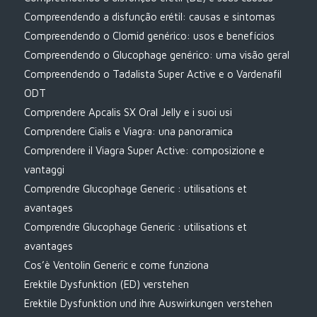
Compreendendo a disfunção erétil: causas e sintomas
Compreendendo o Clomid genérico: usos e benefícios
Compreendendo o Glucophage genérico: uma visão geral
Compreendendo o Tadalista Super Active e o Vardenafil
ODT
Comprendere Apcalis SX Oral Jelly e i suoi usi
Comprendere Cialis e Viagra: una panoramica
Comprendere il Viagra Super Active: composizione e
vantaggi
Comprendre Glucophage Generic : utilisations et
avantages
Comprendre Glucophage Generic : utilisations et
avantages
Cos’è Ventolin Generic e come funziona
Erektile Dysfunktion (ED) verstehen
Erektile Dysfunktion und ihre Auswirkungen verstehen