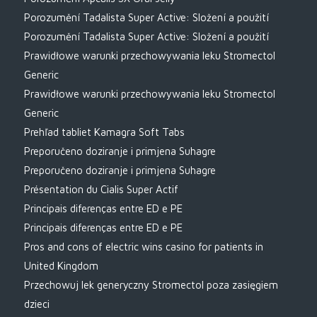
Porozumění Tadalista Super Active: Složení a použití
Porozumění Tadalista Super Active: Složení a použití
Prawidłowe warunki przechowywania leku Stromectol
Generic
Prawidłowe warunki przechowywania leku Stromectol
Generic
Prehľad tabliet Kamagra Soft Tabs
Preporučeno doziranje i primjena Suhagre
Preporučeno doziranje i primjena Suhagre
Présentation du Cialis Super Actif
Principais diferenças entre ED e PE
Principais diferenças entre ED e PE
Pros and cons of electric wins casino for patients in
United Kingdom
Przechowuj lek generyczny Stromectol poza zasięgiem
dzieci