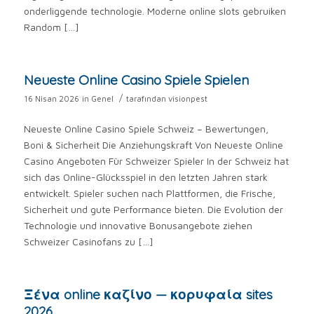
onderliggende technologie. Moderne online slots gebruiken
Random […]
Neueste Online Casino Spiele Spielen
/
16 Nisan 2026
in
Genel
tarafından
visionpest
Neueste Online Casino Spiele Schweiz – Bewertungen,
Boni & Sicherheit Die Anziehungskraft Von Neueste Online
Casino Angeboten Für Schweizer Spieler In der Schweiz hat
sich das Online-Glücksspiel in den letzten Jahren stark
entwickelt. Spieler suchen nach Plattformen, die Frische,
Sicherheit und gute Performance bieten. Die Evolution der
Technologie und innovative Bonusangebote ziehen
Schweizer Casinofans zu […]
Ξένα online καζίνο — κορυφαία sites
2026