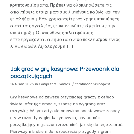
κρυπτονομίσματα. Πρέπει να ολοκληρώσετε τις
απαιτήσεις στοιχηματισμού μπόνους καθώς και την
επαλήθευση. Εάν χρειαστείτε να χρησιμοποιήσετε
αυτά τα εργαλεία, επικοινωνήστε άμεσα με την
υποστήριξη. Οι υπεύθυνες πλατφόρμες
επεξεργάζονται αιτήματα αυτοαποκλεισμού εντός
λίγων ωρών. Αξιολογούμε […]
Jak grać w gry kasynowe: Przewodnik dla
początkujących
/
16 Nisan 2026
in
Computers, Games
tarafından
visionpest
Gry kasynowe od zawsze przyciągają graczy z całego
świata, oferując emocje, szansę na wygraną oraz
rozrywkę. W tym artykule omówimy podstawowe zasady
gry w różne typy gier kasynowych, aby pomóc
początkującym graczom zrozumieć, jak się do tego zabrać.
Pierwszym krokiem do rozpoczęcia przygody z grami