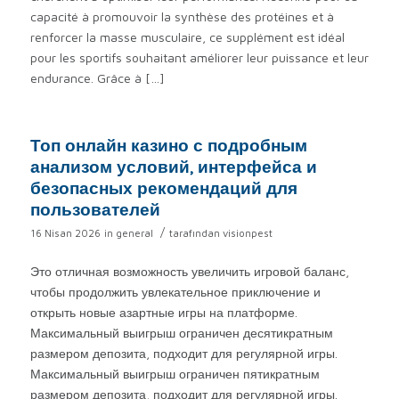
capacité à promouvoir la synthèse des protéines et à
renforcer la masse musculaire, ce supplément est idéal
pour les sportifs souhaitant améliorer leur puissance et leur
endurance. Grâce à […]
Топ онлайн казино с подробным
анализом условий, интерфейса и
безопасных рекомендаций для
пользователей
/
16 Nisan 2026
in
general
tarafından
visionpest
Это отличная возможность увеличить игровой баланс,
чтобы продолжить увлекательное приключение и
открыть новые азартные игры на платформе.
Максимальный выигрыш ограничен десятикратным
размером депозита, подходит для регулярной игры.
Максимальный выигрыш ограничен пятикратным
размером депозита, подходит для регулярной игры.