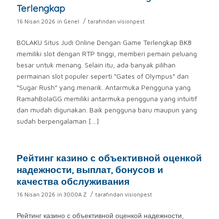
Terlengkap
/
16 Nisan 2026
in
Genel
tarafından
visionpest
BOLAKU Situs Judi Online Dengan Game Terlengkap BK8
memiliki slot dengan RTP tinggi, memberi pemain peluang
besar untuk menang. Selain itu, ada banyak pilihan
permainan slot populer seperti “Gates of Olympus” dan
“Sugar Rush” yang menarik. Antarmuka Pengguna yang
RamahBolaGG memiliki antarmuka pengguna yang intuitif
dan mudah digunakan. Baik pengguna baru maupun yang
sudah berpengalaman […]
Рейтинг казино с объективной оценкой
надежности, выплат, бонусов и
качества обслуживания
/
16 Nisan 2026
in
3000A Z
tarafından
visionpest
Рейтинг казино с объективной оценкой надежности,