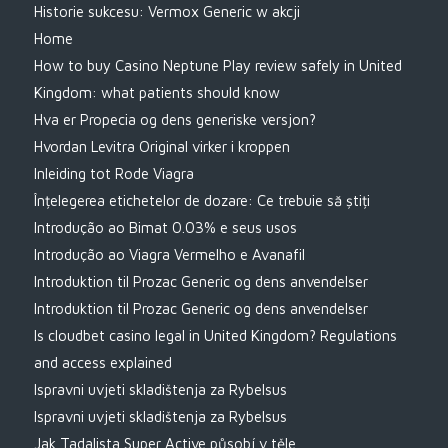
Historie sukcesu: Vermox Generic w akcji
Home
How to buy Casino Neptune Play review safely in United
Kingdom: what patients should know
Hva er Propecia og dens generiske versjon?
Hvordan Levitra Original virker i kroppen
Inleiding tot Rode Viagra
Înțelegerea etichetelor de dozare: Ce trebuie să știți
Introdução ao Bimat 0.03% e seus usos
Introdução ao Viagra Vermelho e Avanafil
Introduktion til Prozac Generic og dens anvendelser
Introduktion til Prozac Generic og dens anvendelser
Is cloudbet casino legal in United Kingdom? Regulations
and access explained
Ispravni uvjeti skladištenja za Rybelsus
Ispravni uvjeti skladištenja za Rybelsus
Jak Tadalista Super Active působí v těle