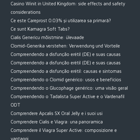
Casino Winit in United Kingdom: side effects and safety
considerations
Ce este Careprost 0.03% și utilizarea sa primară?
Ce sunt Kamagra Soft Tabs?
Cialis Genericu mõistmine: ülevaade
Clomid-Generika verstehen: Verwendung und Vorteile
Compreendendo a disfunção erétil (DE) e suas causas
Compreendendo a disfunção erétil (DE) e suas causas
Compreendendo a disfunção erétil: causas e sintomas
Compreendendo o Clomid genérico: usos e benefícios
Compreendendo o Glucophage genérico: uma visão geral
Compreendendo o Tadalista Super Active e o Vardenafil
ODT
Comprendere Apcalis SX Oral Jelly e i suoi usi
Comprendere Cialis e Viagra: una panoramica
Comprendere il Viagra Super Active: composizione e
vantaggi