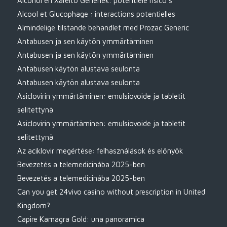
Alcohol en Xarelto Generiek: potentiële risico’s
Alcool et Glucophage : interactions potentielles
Almindelige tilstande behandlet med Prozac Generic
Antabusen ja sen käytön ymmärtäminen
Antabusen ja sen käytön ymmärtäminen
Antabusen käytön alustava seulonta
Antabusen käytön alustava seulonta
Asiclovirin ymmärtäminen: emulsiovoide ja tabletit
selitettynä
Asiclovirin ymmärtäminen: emulsiovoide ja tabletit
selitettynä
Az aciklovir megértése: felhasználások és előnyök
Bevezetés a telemedicinába 2025-ben
Bevezetés a telemedicinába 2025-ben
Can you get 24vivo casino without prescription in United
Kingdom?
Capire Kamagra Gold: una panoramica