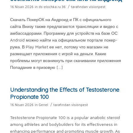
/
16 Nisan 2026
in
ds-elochka.ru 36
tarafından
visionpest
Скачать ПокерОК на Андроид и ПК с официального
сайта Внизу также предлагаются трансляции и видео с
амбассадорами. Программу для устройств на базе ОС
Android можно найти на официальном портале покер-
рума. В Play Market ее нет, потому что магазин не
размещает приложения с игрой на деньги. Какие
проблемы могут возникнуть при скачивании приложения
Попадание в призовую […]
Understanding the Effects of Testosterone
Propionate 100
/
16 Nisan 2026
in
Genel
tarafından
visionpest
Testosterone Propionate 100 is a popular anabolic steroid
among athletes and bodybuilders for its effectiveness in
enhancing performance and promoting muscle growth. As