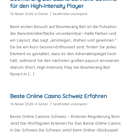
für den High‑Intensity Player
/
16 Nisan 2026
in
Genel
tarafından
visionpest
Beim ersten Besuch auf Boomerang Bet ist die Pulsation
der Benutzeroberfläche unverkennbar—helle Farben und
ein Layout, das sagt „einsteigen, drehen und gewinnen.“
Da Sie ein Kurz‑Session‑Enthusiast sind, finden Sie jedes
Element so gestaltet, dass es den Adrenalinspiegel hoch
hält, während Sie den nächsten großen payout anvisieren.
Warum Short, High‑Intensity Play bei Boomerang Bet
floriert In […]
Beste Online Casino Schweiz Erfahren
/
16 Nisan 2026
in
Genel
tarafından
visionpest
Beste Online Casinos Schweiz – Kriterien Regulierung Boni
Jetzt Die Wichtigsten Kriterien Für Das Beste Online Casino
In Der Schweiz Die Schweiz setzt beim Online-Glücksspiel