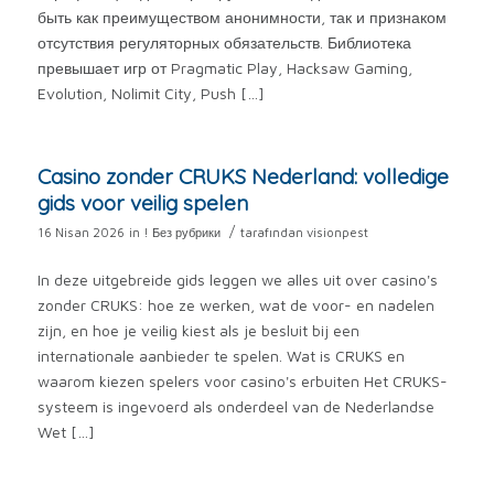
быть как преимуществом анонимности, так и признаком
отсутствия регуляторных обязательств. Библиотека
превышает игр от Pragmatic Play, Hacksaw Gaming,
Evolution, Nolimit City, Push […]
Casino zonder CRUKS Nederland: volledige
gids voor veilig spelen
/
16 Nisan 2026
in
! Без рубрики
tarafından
visionpest
In deze uitgebreide gids leggen we alles uit over casino's
zonder CRUKS: hoe ze werken, wat de voor- en nadelen
zijn, en hoe je veilig kiest als je besluit bij een
internationale aanbieder te spelen. Wat is CRUKS en
waarom kiezen spelers voor casino's erbuiten Het CRUKS-
systeem is ingevoerd als onderdeel van de Nederlandse
Wet […]