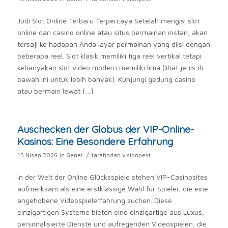
Judi Slot Online Terbaru Terpercaya Setelah mengisi slot
online dari casino online atau situs permainan instan, akan
tersaji ke hadapan Anda layar permainan yang diisi dengan
beberapa reel. Slot klasik memiliki tiga reel vertikal tetapi
kebanyakan slot video modern memiliki lima (lihat jenis di
bawah ini untuk lebih banyak). Kunjungi gedung casino
atau bermain lewat […]
Auschecken der Globus der VIP-Online-
Kasinos: Eine Besondere Erfahrung
/
15 Nisan 2026
in
Genel
tarafından
visionpest
In der Welt der Online Glücksspiele stehen VIP-Casinosites
aufmerksam als eine erstklassige Wahl für Spieler, die eine
angehobene Videospielerfahrung suchen. Diese
einzigartigen Systeme bieten eine einzigartige aus Luxus,
personalisierte Dienste und aufregenden Videospielen, die