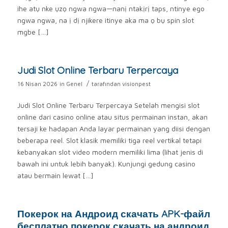
ihe atụ nke ụzọ ngwa ngwa—nanị ntakịrị taps, ntinye ego
ngwa ngwa, na ị dị njikere itinye aka ma ọ bụ spin slot
mgbe […]
Judi Slot Online Terbaru Terpercaya
/
16 Nisan 2026
in
Genel
tarafından
visionpest
Judi Slot Online Terbaru Terpercaya Setelah mengisi slot
online dari casino online atau situs permainan instan, akan
tersaji ke hadapan Anda layar permainan yang diisi dengan
beberapa reel. Slot klasik memiliki tiga reel vertikal tetapi
kebanyakan slot video modern memiliki lima (lihat jenis di
bawah ini untuk lebih banyak). Kunjungi gedung casino
atau bermain lewat […]
Покерок на Андроид скачать APK-файл
бесплатно покерок скачать на андроид