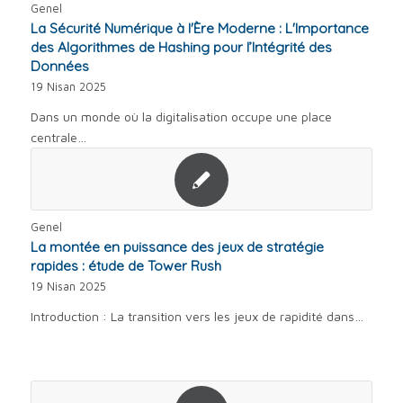
Genel
La Sécurité Numérique à l'Ère Moderne : L'Importance
des Algorithmes de Hashing pour l’Intégrité des
Données
19 Nisan 2025
Dans un monde où la digitalisation occupe une place
centrale…
Genel
La montée en puissance des jeux de stratégie
rapides : étude de Tower Rush
19 Nisan 2025
Introduction : La transition vers les jeux de rapidité dans…