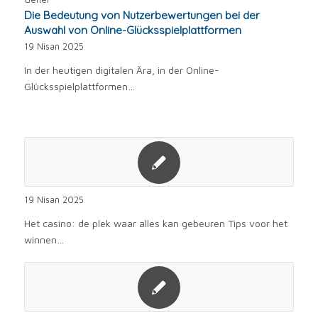
Die Bedeutung von Nutzerbewertungen bei der
Auswahl von Online-Glücksspielplattformen
19 Nisan 2025
In der heutigen digitalen Ära, in der Online-
Glücksspielplattformen…
19 Nisan 2025
Het casino: de plek waar alles kan gebeuren Tips voor het
winnen…