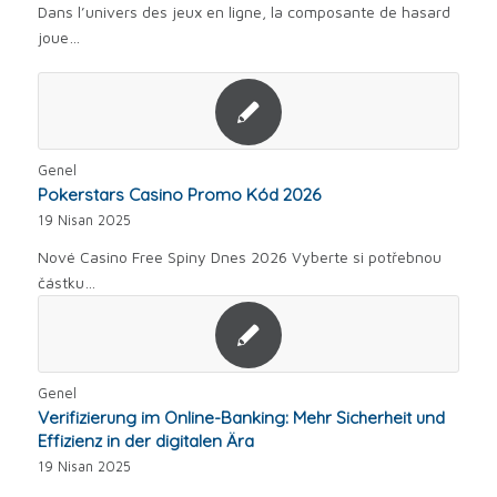
Dans l’univers des jeux en ligne, la composante de hasard
joue…
Genel
Pokerstars Casino Promo Kód 2026
19 Nisan 2025
Nové Casino Free Spiny Dnes 2026 Vyberte si potřebnou
částku…
Genel
Verifizierung im Online-Banking: Mehr Sicherheit und
Effizienz in der digitalen Ära
19 Nisan 2025