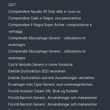
ODT
Comprendere Apcalis SX Oral Jelly e i suoi usi
Comprendere Cialis e Viagra: una panoramica
Comprendere il Viagra Super Active: composizione e
vantaggi
Comprendre Glucophage Generic : utilisations et
avantages
Comprendre Glucophage Generic : utilisations et
avantages
Cos’è Ventolin Generic e come funziona
Erektile Dysfunktion (ED) verstehen
Erektile Dysfunktion und ihre Auswirkungen verstehen
Ervaringen met Cipro Generic voor urineweginfecties
Forstå Aciclovir Cream 5%: Bruk og fordeler
Förstå Bactrim Generic: Användningar och mekanismer
Förstå Bactrim Generic: Användningar och mekanismer