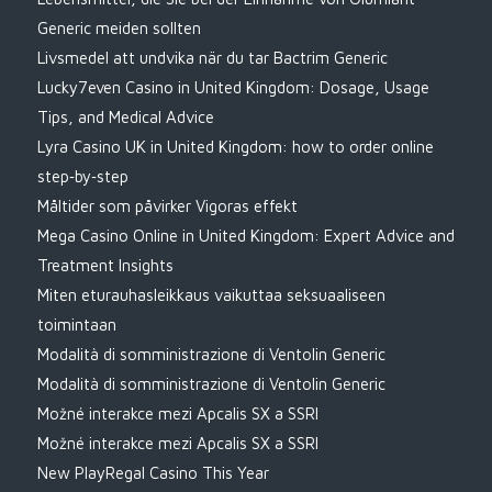
Generic meiden sollten
Livsmedel att undvika när du tar Bactrim Generic
Lucky7even Casino in United Kingdom: Dosage, Usage
Tips, and Medical Advice
Lyra Casino UK in United Kingdom: how to order online
step‑by‑step
Måltider som påvirker Vigoras effekt
Mega Casino Online in United Kingdom: Expert Advice and
Treatment Insights
Miten eturauhasleikkaus vaikuttaa seksuaaliseen
toimintaan
Modalità di somministrazione di Ventolin Generic
Modalità di somministrazione di Ventolin Generic
Možné interakce mezi Apcalis SX a SSRI
Možné interakce mezi Apcalis SX a SSRI
New PlayRegal Casino This Year