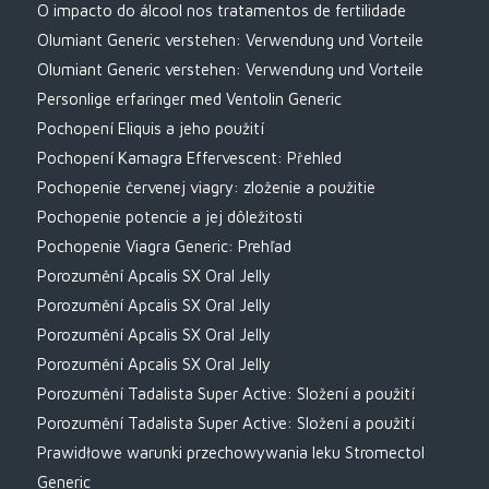
O impacto do álcool nos tratamentos de fertilidade
Olumiant Generic verstehen: Verwendung und Vorteile
Olumiant Generic verstehen: Verwendung und Vorteile
Personlige erfaringer med Ventolin Generic
Pochopení Eliquis a jeho použití
Pochopení Kamagra Effervescent: Přehled
Pochopenie červenej viagry: zloženie a použitie
Pochopenie potencie a jej dôležitosti
Pochopenie Viagra Generic: Prehľad
Porozumění Apcalis SX Oral Jelly
Porozumění Apcalis SX Oral Jelly
Porozumění Apcalis SX Oral Jelly
Porozumění Apcalis SX Oral Jelly
Porozumění Tadalista Super Active: Složení a použití
Porozumění Tadalista Super Active: Složení a použití
Prawidłowe warunki przechowywania leku Stromectol
Generic