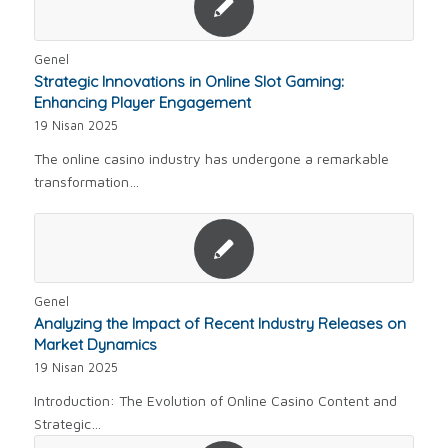
Genel
Strategic Innovations in Online Slot Gaming:
Enhancing Player Engagement
19 Nisan 2025
The online casino industry has undergone a remarkable
transformation…
Genel
Analyzing the Impact of Recent Industry Releases on
Market Dynamics
19 Nisan 2025
Introduction: The Evolution of Online Casino Content and
Strategic…