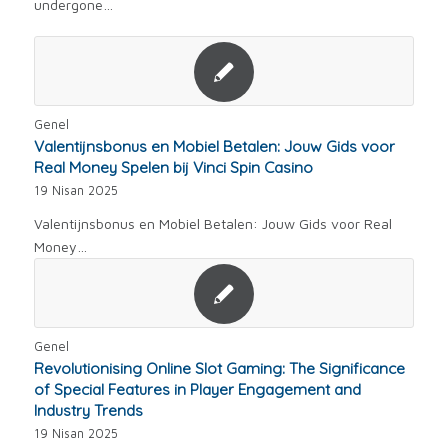
undergone…
Genel
Valentijnsbonus en Mobiel Betalen: Jouw Gids voor
Real Money Spelen bij Vinci Spin Casino
19 Nisan 2025
Valentijnsbonus en Mobiel Betalen: Jouw Gids voor Real
Money…
Genel
Revolutionising Online Slot Gaming: The Significance
of Special Features in Player Engagement and
Industry Trends
19 Nisan 2025