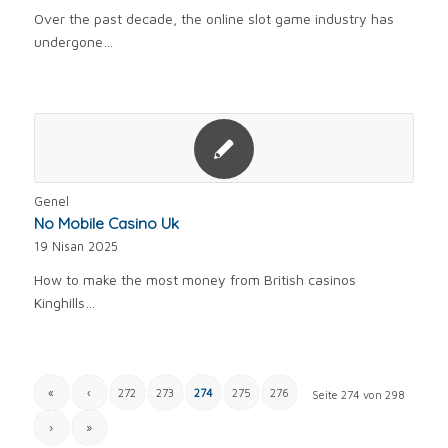
Over the past decade, the online slot game industry has
undergone…
Genel
No Mobile Casino Uk
19 Nisan 2025
How to make the most money from British casinos
Kinghills…
«
‹
272
273
274
275
276
Seite 274 von 298
›
»