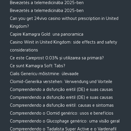
Bevezetés a telemedicinába 2025-ben
Bevezetés a telemedicinába 2025-ben
Can you get 24vivo casino without prescription in United
Kingdom?
Capire Kamagra Gold: una panoramica
Casino Winit in United Kingdom: side effects and safety
considerations
Ce este Careprost 0.03% și utilizarea sa primară?
Ce sunt Kamagra Soft Tabs?
Cialis Genericu mõistmine: ülevaade
Clomid-Generika verstehen: Verwendung und Vorteile
Compreendendo a disfunção erétil (DE) e suas causas
Compreendendo a disfunção erétil (DE) e suas causas
Compreendendo a disfunção erétil: causas e sintomas
Compreendendo o Clomid genérico: usos e benefícios
Compreendendo o Glucophage genérico: uma visão geral
Compreendendo o Tadalista Super Active e o Vardenafil