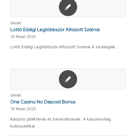
Genel
Lottó Eddigi Legtöbbször Kihúzott Számai
19 Nisan 2025
Lottó Eddigi Legtöbbször Kihúzott Számai A stratégiák…
Genel
One Casino No Deposit Bonus
19 Nisan 2025
Kaszinó játékterek és berendezések: A kaszinóvilág
kulisszatitkai …