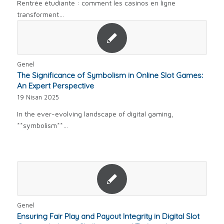
Rentrée étudiante : comment les casinos en ligne
transforment…
Genel
The Significance of Symbolism in Online Slot Games:
An Expert Perspective
19 Nisan 2025
In the ever-evolving landscape of digital gaming,
**symbolism**…
Genel
Ensuring Fair Play and Payout Integrity in Digital Slot