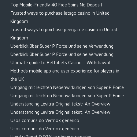
Top Mobile-Friendly 40 Free Spins No Deposit
Trusted ways to purchase letsgo casino in United
Kingdom
Trusted ways to purchase peergame casino in United
Kingdom
Überblick über Super P Force und seine Verwendung
Überblick über Super P Force und seine Verwendung
Ultimate guide to Bettabets Casino – Withdrawal
Methods mobile app and user experience for players in
the UK
Umgang mit leichten Nebenwirkungen von Super P Force
Umgang mit leichten Nebenwirkungen von Super P Force
Understanding Levitra Original tekst: An Overview
Understanding Levitra Original tekst: An Overview
Usos comuns do Vermox genérico
Usos comuns do Vermox genérico
Uvod v Bimat 0.03% in njegove uporabe