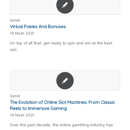
Genel
Virtual Pokies And Bonuses
19 Nisan 2025
On top of all that, get ready to spin and win at the best
slot…
Genel
The Evolution of Online Slot Machines: From Classic
Reels to Immersive Gaming
19 Nisan 2025
Over the past decade, the online gambling industry has