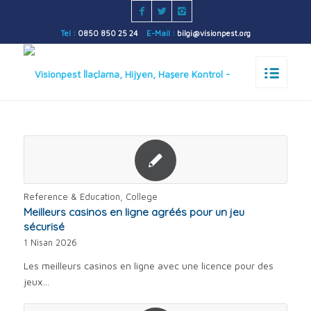
Tel :
0850 850 25 24
E-Mail :
bilgi@visionpest.org
Reference & Education, College
Meilleurs casinos en ligne agréés pour un jeu
sécurisé
1 Nisan 2026
Les meilleurs casinos en ligne avec une licence pour des
jeux…