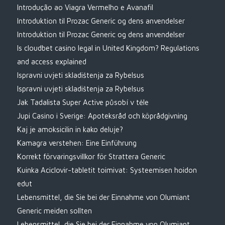
Introdução ao Viagra Vermelho e Avanafil
Introduktion til Prozac Generic og dens anvendelser
Introduktion til Prozac Generic og dens anvendelser
Is cloudbet casino legal in United Kingdom? Regulations
and access explained
Ispravni uvjeti skladištenja za Rybelsus
Ispravni uvjeti skladištenja za Rybelsus
Jak Tadalista Super Active působí v těle
Jupi Casino i Sverige: Apoteksråd och köprådgivning
Kaj je amoksicilin in kako deluje?
Kamagra verstehen: Eine Einführung
Korrekt förvaringsvillkor för Strattera Generic
Kuinka Aciclovir-tabletit toimivat: Systeemisen hoidon
edut
Lebensmittel, die Sie bei der Einnahme von Olumiant
Generic meiden sollten
Lebensmittel, die Sie bei der Einnahme von Olumiant